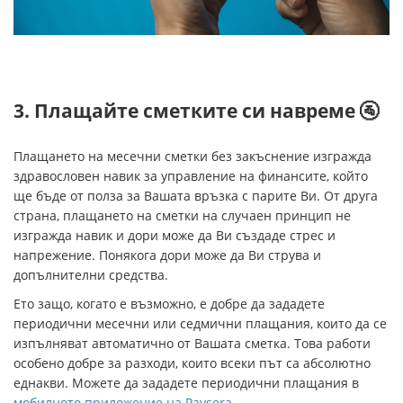
3. Плащайте сметките си навреме 🚰
Плащането на месечни сметки без закъснение изгражда
здравословен навик за управление на финансите, който
ще бъде от полза за Вашата връзка с парите Ви. От друга
страна, плащането на сметки на случаен принцип не
изгражда навик и дори може да Ви създаде стрес и
напрежение. Понякога дори може да Ви струва и
допълнителни средства.
Ето защо, когато е възможно, е добре да зададете
периодични месечни или седмични плащания, които да се
изпълняват автоматично от Вашата сметка. Това работи
особено добре за разходи, които всеки път са абсолютно
еднакви. Можете да зададете периодични плащания в
мобилното приложение на Paysera
.