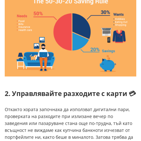
2. Управлявайте разходите с карти 💳
Откакто хората започнаха да използват дигитални пари,
проверката на разходите при излизане вечер по
заведения или пазаруване стана още по-трудна, тъй като
всъщност не виждаме как купчина банкноти изчезват от
портфейлите ни, както беше в миналото. Затова трябва да