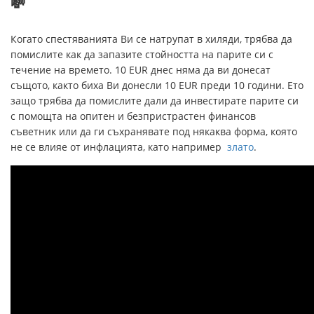
💸
Когато спестяванията Ви се натрупат в хиляди, трябва да
помислите как да запазите стойността на парите си с
течение на времето. 10 EUR днес няма да ви донесат
същото, както биха Ви донесли 10 EUR преди 10 години. Ето
защо трябва да помислите дали да инвестирате парите си
с помощта на опитен и безпристрастен финансов
съветник или да ги съхранявате под някаква форма, която
не се влияе от инфлацията, като например
злато
.