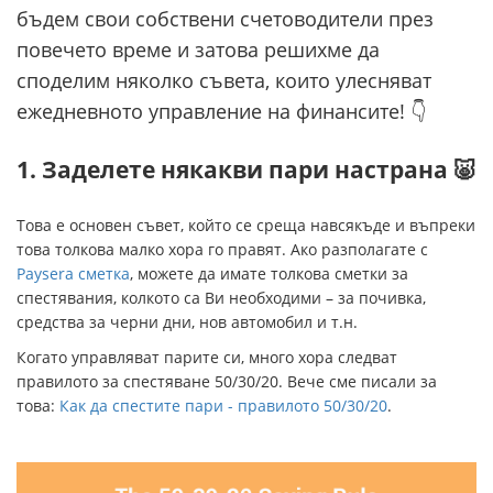
бъдем свои собствени счетоводители през
повечето време и затова решихме да
споделим няколко съвета, които улесняват
ежедневното управление на финансите! 👇
1. Заделете някакви пари настрана 🐷
Това е основен съвет, който се среща навсякъде и въпреки
това толкова малко хора го правят. Ако разполагате с
Paysera сметка
, можете да имате толкова сметки за
спестявания, колкото са Ви необходими – за почивка,
средства за черни дни, нов автомобил и т.н.
Когато управляват парите си, много хора следват
правилото за спестяване 50/30/20. Вече сме писали за
това:
Как да спестите пари - правилото 50/30/20
.