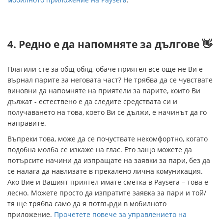
4. Редно е да напомняте за дългове 👋
Платили сте за общ обяд, обаче приятел все още не Ви е
върнал парите за неговата част? Не трябва да се чувствате
виновни да напомняте на приятели за парите, които Ви
дължат - естествено е да следите средствата си и
получаването на това, което Ви се дължи, е начинът да го
направите.
Въпреки това, може да се почуствате некомфортно, когато
подобна молба се изкаже на глас. Ето защо можете да
потърсите начини да изпращате на заявки за пари, без да
се налага да навлизате в прекалено лична комуникация.
Ако Вие и Вашият приятел имате сметка в Paysera – това е
лесно. Можете просто да изпратите заявка за пари и той/
тя ще трябва само да я потвърди в мобилното
приложение.
Прочетете повече за управлението на