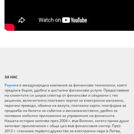
ЗА НАС
Paysera
е международна компания за финансови технологии, която
предлага бързи, удобни и достъпни финансови услуги. Предоставяме
на клиентите си широк спектър от финансови и свързани с тях
решения, включително платежен портал за електронни магазини,
парични преводи, обмяна на валута, платежни карти, платформа за
продажба на билети за събития и висококачествено, удобно за
ползване мобилно приложение за управление на финансите.
Нашата история започва през 2004 г. във Вилнюс, когато трима души
започват приключение с обща цел във финансовия сектор. През
2012 г. станахме първото дружество за електронни пари в Литва,