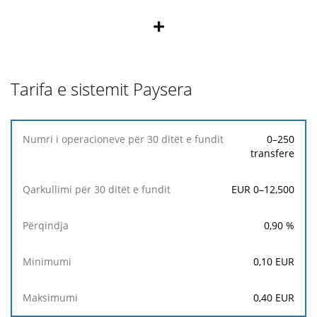
+
Tarifa e sistemit Paysera
Numri
0–250
i
transfere
operacioneve
për
EUR 0–12,500
30
ditët
e
0,90
%
fundit
0,10
EUR
Qarkullimi
për
0,40
EUR
30
ditët