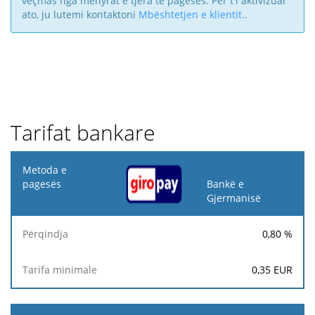
veçmas nga mënyrat e tjera të pagesës. Për t'i aktivizuar
ato, ju lutemi kontaktoni
Mbështetjen e klientit.
.
Tarifat bankare
Metoda
e
Bankë e
pagesës
Gjermanisë
Tarifa
0,80
%
Përqindja
minimale
0,35
EUR