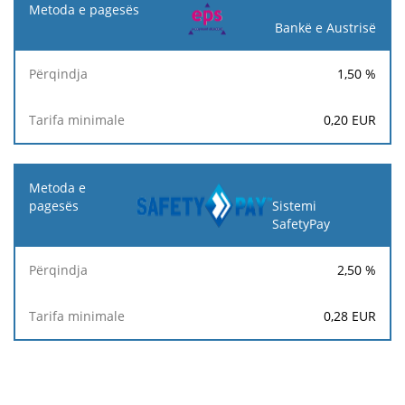
Bankë e Austrisë
1,50
%
0,20
EUR
Sistemi
SafetyPay
2,50
%
0,28
EUR