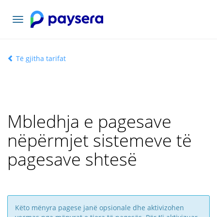
Navigacioni
toggle
Të gjitha tarifat
Mbledhja e pagesave
nëpërmjet sistemeve të
pagesave shtesë
Këto mënyra pagese janë opsionale dhe aktivizohen