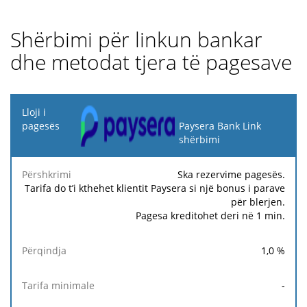
Shërbimi për linkun bankar
dhe metodat tjera të pagesave
Lloji i
pagesës
Paysera Bank Link
shërbimi
Tarifa
Tarifa
Ta
Përshkrimi
Përqindja
minimale
maksimale
fi
Ska rezervime pagesës.
Tarifa do t’i kthehet klientit Paysera si një bonus i parave
për blerjen.
Pagesa kreditohet deri në 1 min.
1,0
%
-