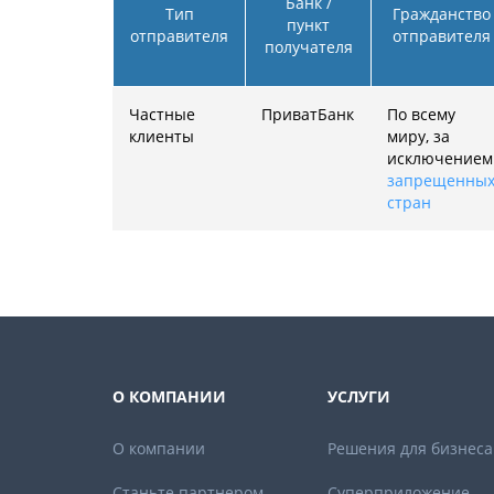
Банк /
Тип
Гражданство
пункт
отправителя
отправителя
получателя
Частные
ПриватБанк
По всему
клиенты
миру, за
исключением
запрещенны
стран
О КОМПАНИИ
УСЛУГИ
О компании
Решения для бизнеса
Станьте партнером
Суперприложение