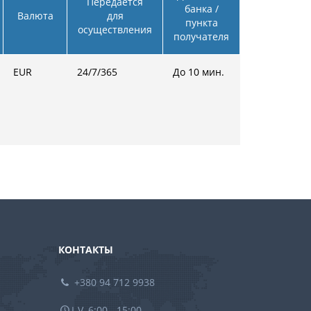
Передается
банка /
Валюта
для
пункта
осуществления
получателя
EUR
24/7/365
До 10 мин.
КОНТАКТЫ
+380 94 712 9938
I-V, 6:00 - 15:00