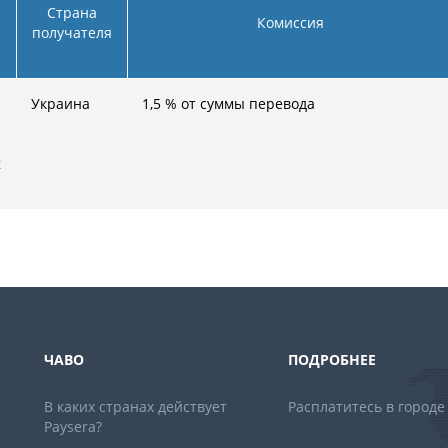
Страна
Комиссия
получателя
Украина
1,5
% от суммы перевода
х
ЧАВО
ПОДРОБНЕЕ
В каких странах действует
Расплатитесь в городе
Paysera?