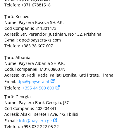
Telefon: +371 67881518
Țară: Kosovo
Nume: Paysera Kosova SH.P.K.
Cod Companie: 811301473
Adresă: Str. Perandori Justinian, No 132, Prishtina
E-mail:
dpo@paysera-ks.com
Telefon: +383 38 607 607
Țara: Albania
Nume: Paysera Albania SH.P.K.
Codul companiei: M01608007N
Adresa: Rr. Fadil Rada, Pallati Donika, Kati i tretë, Tirana
Email:
dpo@paysera.al
Telefon:
+355 44 500 800
Țară: Georgia
Nume: Paysera Bank Georgia, JSC
Cod Companie: 402204841
Adresă: Akaki Tsereteli Ave. 4/2 Tbilisi
E-mail:
info@paysera.ge
Telefon: +995 032 222 05 22