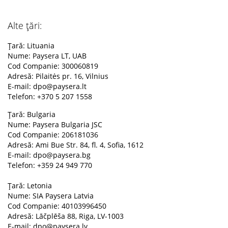
Alte țări:
Țară: Lituania
Nume: Paysera LT, UAB
Cod Companie: 300060819
Adresă: Pilaitės pr. 16, Vilnius
E-mail:
dpo@paysera.lt
Telefon: +370 5 207 1558
Țară: Bulgaria
Nume: Paysera Bulgaria JSC
Cod Companie: 206181036
Adresă: Ami Bue Str. 84, fl. 4, Sofia, 1612
E-mail:
dpo@paysera.bg
Telefon: +359 24 949 770
Țară: Letonia
Nume: SIA Paysera Latvia
Cod Companie: 40103996450
Adresă: Lāčplēša 88, Riga, LV-1003
E-mail:
dpo@paysera.lv