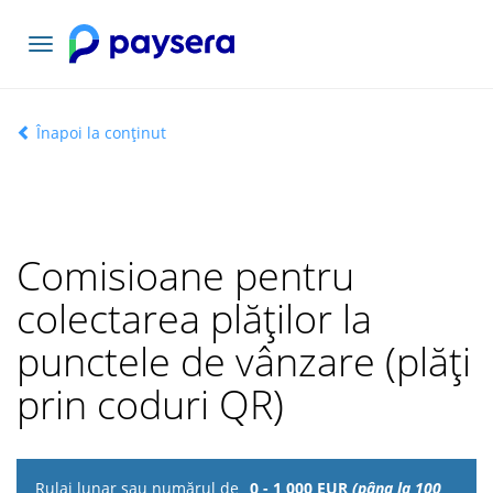
Comutați
navigarea
Înapoi la conținut
Comisioane pentru
colectarea plăților la
punctele de vânzare (plăți
prin coduri QR)
Rulaj
0 - 1 000 EUR
(pâna la 100