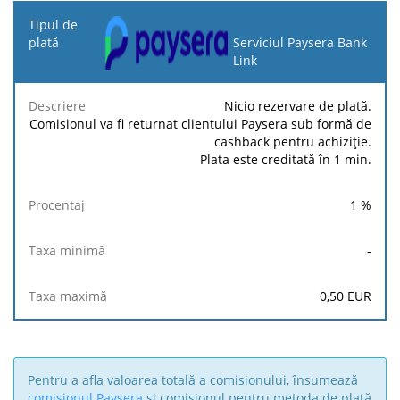
Tipul
de
Serviciul Paysera Bank
plată
Link
Taxa
Taxa
Nicio rezervare de plată.
Descriere
Procentaj
minimă
maximă
Comisionul va fi returnat clientului Paysera sub formă de
cashback pentru achiziție.
Plata este creditată în 1 min.
1
%
-
0,50
EUR
Pentru a afla valoarea totală a comisionului, însumează
comisionul Paysera
și comisionul pentru metoda de plată