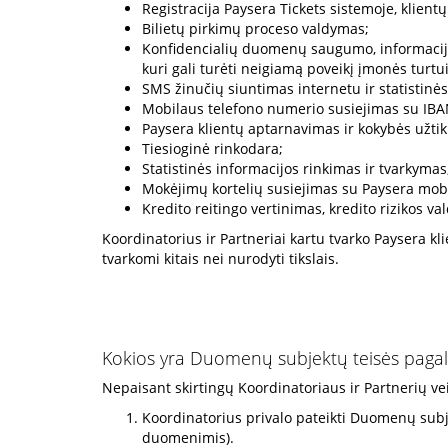
Registracija Paysera Tickets sistemoje, klien
Bilietų pirkimų proceso valdymas;
Konfidencialių duomenų saugumo, informacij
kuri gali turėti neigiamą poveikį įmonės turtui
SMS žinučių siuntimas internetu ir statistinė
Mobilaus telefono numerio susiejimas su IBA
Paysera klientų aptarnavimas ir kokybės užtik
Tiesioginė rinkodara;
Statistinės informacijos rinkimas ir tvarkymas
Mokėjimų kortelių susiejimas su Paysera mobi
Kredito reitingo vertinimas, kredito rizikos 
Koordinatorius ir Partneriai kartu tvarko Paysera 
tvarkomi kitais nei nurodyti tikslais.
Kokios yra Duomenų subjektų teisės pagal 
Nepaisant skirtingų Koordinatoriaus ir Partnerių ve
Koordinatorius privalo pateikti Duomenų subje
duomenimis).