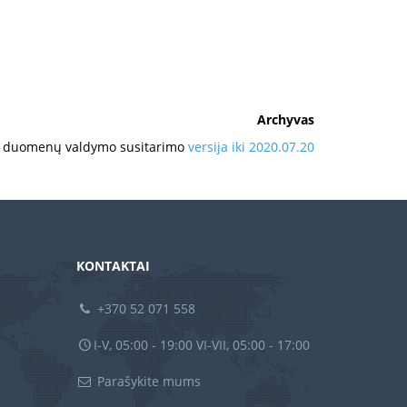
Archyvas
 duomenų valdymo susitarimo
versija iki 2020.07.20
KONTAKTAI
+370 52 071 558
I-V, 05:00 - 19:00 VI-VII, 05:00 - 17:00
Parašykite mums