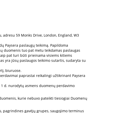
tu, adresu 59 Monks Drive, London, England, W3
andų Paysera paslaugų teikimą. Papildoma
 jūsų duomenis tuo pat metu teikdamas paslaugas
taip pat turi būti prieinama visiems kitiems
as yra jūsų paslaugos teikimo sutartis, sudaryta su
tį, biuruose.
erdavimai paprastai reikalingi užtikrinant Paysera
 str. 1 d. nurodytų asmens duomenų perdavimo
ns duomenis, kurie nebuvo pateikti tiesiogiai Duomenų
, pagrindines gavėjų grupes, saugojimo terminus