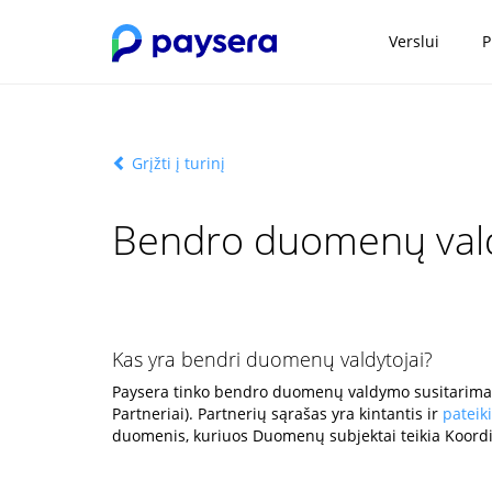
Verslui
P
Grįžti į turinį
Bendro duomenų val
Kas yra bendri duomenų valdytojai?
Paysera tinko bendro duomenų valdymo susitarimas (t
Partneriai). Partnerių sąrašas yra kintantis ir
pateik
duomenis, kuriuos Duomenų subjektai teikia Koordin