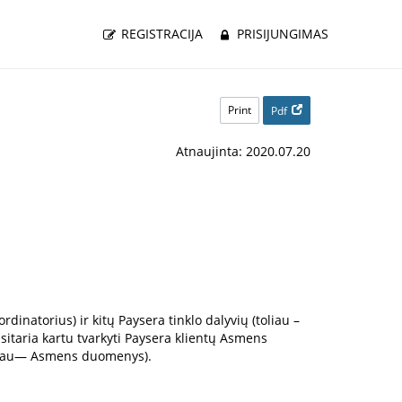
REGISTRACIJA
PRISIJUNGIMAS
Print
Pdf
Atnaujinta: 2020.07.20
inatorius) ir kitų Paysera tinklo dalyvių (toliau –
usitaria kartu tvarkyti Paysera klientų Asmens
toliau— Asmens duomenys).