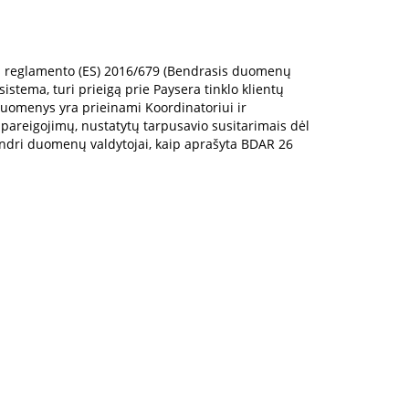
bos reglamento (ES) 2016/679 (Bendrasis duomenų
stema, turi prieigą prie Paysera tinklo klientų
duomenys yra prieinami Koordinatoriui ir
sipareigojimų, nustatytų tarpusavio susitarimais dėl
Bendri duomenų valdytojai, kaip aprašyta BDAR 26