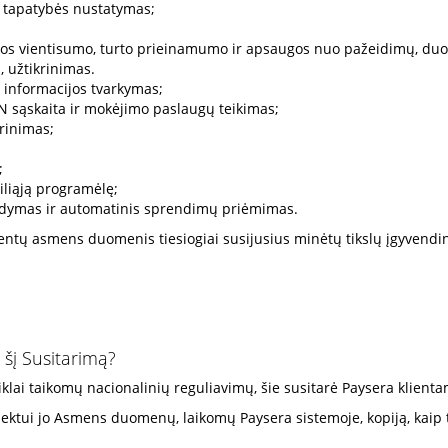
tų tapatybės nustatymas;
os vientisumo, turto prieinamumo ir apsaugos nuo pažeidimų, duo
, užtikrinimas.
s informacijos tvarkymas;
N sąskaita ir mokėjimo paslaugų teikimas;
rinimas;
;
liąją programėlę;
valdymas ir automatinis sprendimų priėmimas.
klientų asmens duomenis tiesiogiai susijusius minėtų tikslų įgyven
šį Susitarimą?
iklai taikomų nacionalinių reguliavimų, šie susitarė Paysera klient
ktui jo Asmens duomenų, laikomų Paysera sistemoje, kopiją, kaip to