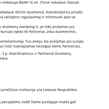
ikalauja BDAR 16 str. (Teisė reikalauti ištaisyti
kalauti ištrinti duomenis). Koordinatorius privalo
ą valstybinį reguliavimą) ir informuoti apie tai
i duomenų tvarkymą) ir, jei toks prašymas yra
, kuriuos vykdo tik Partneriai, arba duomenimis,
erkeliamumą). Tuo atveju, kai prašymas yra susijęs
uri būti nukreipiamas tiesiogiai šiems Partneriais.
r. 3 p. Koordinatorius ir Partneriai Duomenų
inėse.
i priežiūros institucija, yra Lietuvos Respublikos
ų perspėjimo, todėl šiame puslapyje visada gali