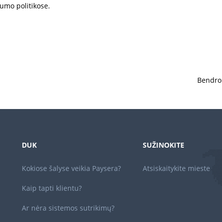
atumo politikose.
Bendro
DUK
SUŽINOKITE
Kokiose šalyse veikia Paysera?
Atsiskaitykite mieste
Kaip tapti klientu?
Ar nėra sistemos sutrikimų?