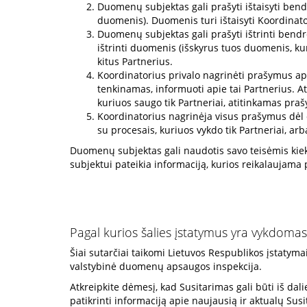
Duomenų subjektas gali prašyti ištaisyti bend
duomenis). Duomenis turi ištaisyti Koordinato
Duomenų subjektas gali prašyti ištrinti bendr
ištrinti duomenis (išskyrus tuos duomenis, kur
kitus Partnerius.
Koordinatorius privalo nagrinėti prašymus ap
tenkinamas, informuoti apie tai Partnerius. At
kuriuos saugo tik Partneriai, atitinkamas pra
Koordinatorius nagrinėja visus prašymus dėl
su procesais, kuriuos vykdo tik Partneriai, ar
Duomenų subjektas gali naudotis savo teisėmis kiek
subjektui pateikia informaciją, kurios reikalaujama 
Pagal kurios šalies įstatymus yra vykdo
Šiai sutarčiai taikomi Lietuvos Respublikos įstatymai
valstybinė duomenų apsaugos inspekcija.
Atkreipkite dėmesį, kad Susitarimas gali būti iš da
patikrinti informaciją apie naujausią ir aktualų Sus