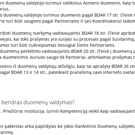
ro duomenų valdytojo turimus netikslius Asmens duomenis, kaip to re
rius.
o duomenų valdytojo turimus duomenis pagal BDAR 17 str. (Teisė rei
ie turi būti saugomi pagal Partneriams ir (ar) Koordinatoriui taikom
riboti duomenų tvarkymą vadovaujantis BDAR 18 str. (Teisė apribot
vejais, kai toks prašymas yra susijęs su procesais pagal Susitarimą
šymas turi būti nukreipiamas tiesiogiai šiems Partneriams.
 duomenų perkėlimo vadovaujantis BDAR 20 str. (Teisė į duomenų p
ba duomenimis, kuriuos saugo tik Partneriai, atitinkamas prašymas t
vieno iš duomenų valdytojų atžvilgiu, kaip tai aprašyta BDAR 26 st
pagal BDAR 13 ir 14 str., pateikiant pranešimą savo interneto sveta
mas bendras duomenų valdymas?
. Priežiūros institucija, turinti kompetenciją veikti kaip vadovaujant
lies pakeistas arba papildytas be jokio išankstinio Duomenų subjekt
itarimą.