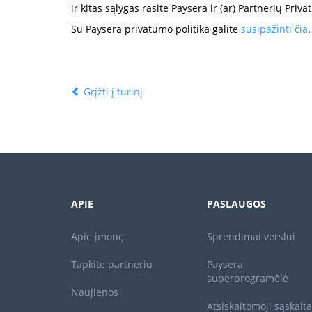
ir kitas sąlygas rasite Paysera ir (ar) Partnerių Priv
Su Paysera privatumo politika galite
susipažinti čia
.
Grįžti į turinį
APIE
PASLAUGOS
Apie įmonę
Sprendimai verslui
Tapkite partneriu
Paysera
superprogramėlė
Naujienos
Atsiskaitomoji sąskaita