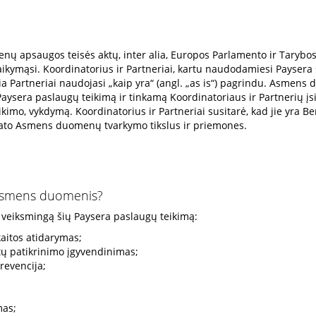
enų apsaugos teisės aktų, inter alia, Europos Parlamento ir Tary
kymąsi. Koordinatorius ir Partneriai, kartu naudodamiesi Paysera si
Partneriai naudojasi „kaip yra“ (angl. „as is“) pagrindu. Asmens 
 Paysera paslaugų teikimą ir tinkamą Koordinatoriaus ir Partnerių į
kimo, vykdymą. Koordinatorius ir Partneriai susitarė, kad jie yra 
ustato Asmens duomenų tvarkymo tikslus ir priemones.
 Asmens duomenis?
veiksmingą šių Paysera paslaugų teikimą:
kaitos atidarymas;
ntų patikrinimo įgyvendinimas;
revencija;
mas;