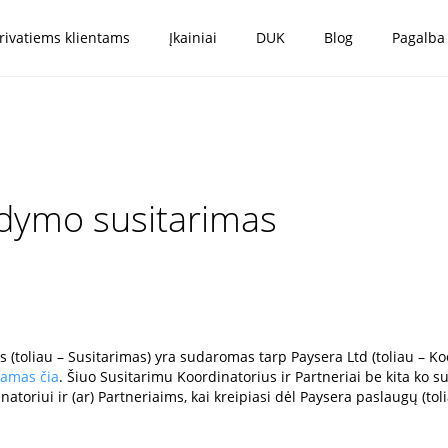
rivatiems klientams
Įkainiai
DUK
Blog
Pagalba
dymo susitarimas
oliau – Susitarimas) yra sudaromas tarp Paysera Ltd (toliau – Koord
iamas čia
. Šiuo Susitarimu Koordinatorius ir Partneriai be kita ko s
atoriui ir (ar) Partneriaims, kai kreipiasi dėl Paysera paslaugų (