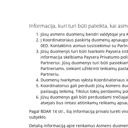
Informacija, kuri turi būti pateikta, kai
Jūsų asmens duomenų bendri valdytojai yra Ko
Į Koordinatoriaus paskirtą duomenų apsaugos 
0ED. Kontaktinis asmuo susisiekimui su Partn
Jūsų duomenys turi būti tvarkomi Paysera sist
informacija skelbiama Paysera Privatumo polit
Partneriui. Jūsų duomenys turi būti pasiekiami
Partneriams, siekiant užtikrinti teikiamų pas
Partneriu.
Duomenų tvarkymas vyksta Koordinatoriaus ir b
Koordinatorius gali perduoti jūsų Asmens duo
paslaugų teikimą. Tikslus tokių perdavimų pob
Jūsų duomenys gali būti perduodami trečiajai
atvejais bus imtasi atitinkamų reikiamų apsa
Pagal BDAR 14 str., šią informaciją privalo turėti v
subjekto.
Detalią informaciją apie renkamus Asmens duomeni