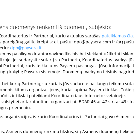
 asmens duomenys renkami iš duomenų subjekto:
ordinatorius ir Partneriai, kurių aktualus sąrašas
pateikiamas čia
.
pareigūną galite kreiptis: el. paštu:
dpo@paysera.com
ir (ar) paš
eriu:
dpo@paysera.lt
.
emos palaikymo ir aptarnavimo tikslais bei siekiant užtikrinti skl
ikoje. Jei sudarysite sutartį su Partneriu, Koordinatorius tvarkys
 Partneriui, kuris teikia jums Paysera paslaugas. Jūsų informacija 
laugų kokybę Paysera sistemoje. Duomenų tvarkymo teisinis pagrind
et kurių Partnerių, su kuriais jūs sudarote paslaugų teikimo sutar
menis kitoms organizacijoms, kurias apima Paysera tinklas. Tokie p
ūdis ir tikslai pateikiami Koordinatoriaus interneto svetainėje.
 valstybei ar tarptautinei organizacijai. BDAR 46 ar 47 str. ar 49
ugos priemonių.
isos organizacijos, iš kurių Koordinatorius ir Partneriai gavo Asme
s, Asmens duomenų rinkimo tikslus, šių Asmens duomenų tiekėjus