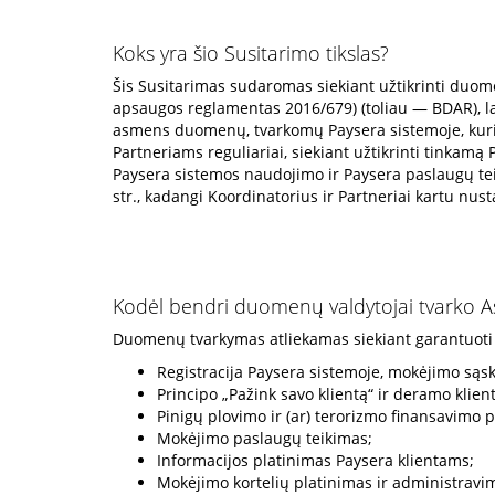
Koks yra šio Susitarimo tikslas?
Šis Susitarimas sudaromas siekiant užtikrinti duom
apsaugos reglamentas 2016/679) (toliau — BDAR), lai
asmens duomenų, tvarkomų Paysera sistemoje, kuria 
Partneriams reguliariai, siekiant užtikrinti tinkamą
Paysera sistemos naudojimo ir Paysera paslaugų tei
str., kadangi Koordinatorius ir Partneriai kartu n
Kodėl bendri duomenų valdytojai tvarko
Duomenų tvarkymas atliekamas siekiant garantuoti 
Registracija Paysera sistemoje, mokėjimo sąs
Principo „Pažink savo klientą“ ir deramo klie
Pinigų plovimo ir (ar) terorizmo finansavimo p
Mokėjimo paslaugų teikimas;
Informacijos platinimas Paysera klientams;
Mokėjimo kortelių platinimas ir administravi