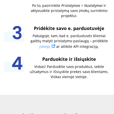
Po to, pasirinkite
Pristatymas > Nustatymai
ir
aktyvuokite pristatymą savo įmokų surinkimo
projektui.
Pridėkite savo e. parduotuvėje
Pabaigoje, tam, kad e. parduotuvės klientai
galėtų matyti pristatymo paslaugą – pridėkite
įskiepį
ar atlikite API integraciją.
Parduokite ir išsiųskite
Viskas! Parduokite savo produktus, sekite
užsakymus ir išsiųskite prekes savo klientams.
Viskas vienoje vietoje.