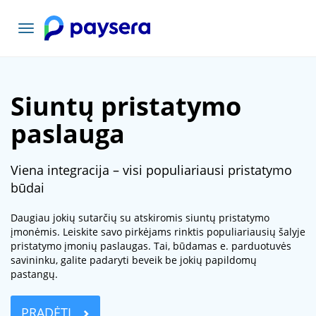
Toggle
navigation
Siuntų pristatymo
paslauga
Viena integracija – visi populiariausi pristatymo
būdai
Daugiau jokių sutarčių su atskiromis siuntų pristatymo
įmonėmis. Leiskite savo pirkėjams rinktis populiariausių šalyje
pristatymo įmonių paslaugas. Tai, būdamas e. parduotuvės
savininku, galite padaryti beveik be jokių papildomų
pastangų.
PRADĖTI