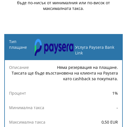
бъде по-нисък от минималния или по-висок от
максималната такса.
Тип
плащане
Услуга Paysera Bank
Link
Минимална
Максимална
Описание
Процент
такса
такса
Няма резервация на плащане.
Таксата ще бъде възстановена на клиента на Paysera
като cashback за покупката.
1
%
-
0,50
EUR