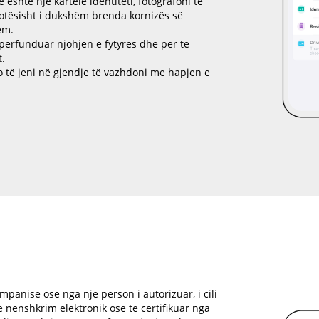
 është një kartelë identiteti, fotografoni të
lotësisht i dukshëm brenda kornizës së
ëm.
përfunduar njohjen e fytyrës dhe për të
t.
 do të jeni në gjendje të vazhdoni me hapjen e
mpanisë ose nga një person i autorizuar, i cili
 nënshkrim elektronik ose të certifikuar nga