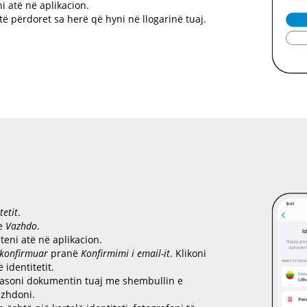
i atë në aplikacion.
 të përdoret sa herë që hyni në llogarinë tuaj.
tetit
.
te
Vazhdo
.
teni atë në aplikacion.
 konfirmuar
pranë
Konfirmimi i email-it
. Klikoni
ë identitetit.
ahasoni dokumentin tuaj me shembullin e
azhdoni.