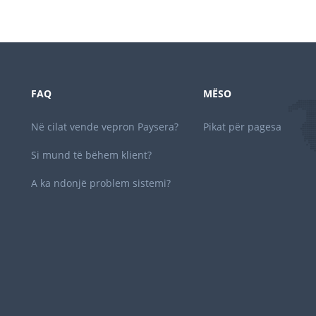
FAQ
MËSO
Në cilat vende vepron Paysera?
Pikat për pagesa
Si mund të bëhem klient?
A ka ndonjë problem sistemi?