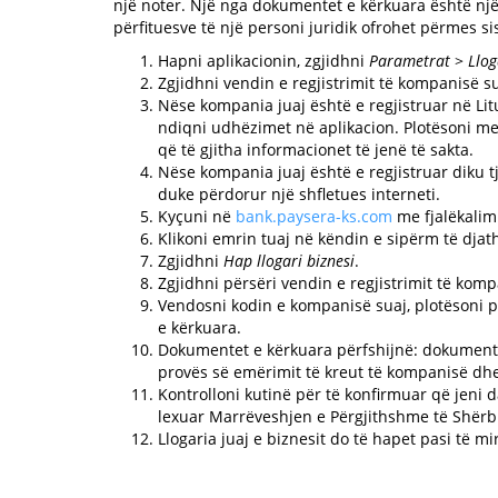
një noter. Një nga dokumentet e kërkuara është një 
përfituesve të një personi juridik ofrohet përmes si
Hapni aplikacionin, zgjidhni
Parametrat
>
Llog
Zgjidhni vendin e regjistrimit të kompanisë su
Nëse kompania juaj është e regjistruar në Litu
ndiqni udhëzimet në aplikacion. Plotësoni me
që të gjitha informacionet të jenë të sakta.
Nëse kompania juaj është e regjistruar diku tj
duke përdorur një shfletues interneti.
Kyçuni në
bank.paysera-ks.com
me fjalëkalimi
Klikoni emrin tuaj në këndin e sipërm të djat
Zgjidhni
Hap llogari biznesi
.
Zgjidhni përsëri vendin e regjistrimit të komp
Vendosni kodin e kompanisë suaj, plotësoni p
e kërkuara.
Dokumentet e kërkuara përfshijnë: dokumenti
provës së emërimit të kreut të kompanisë dhe
Kontrolloni kutinë për të konfirmuar që jeni
lexuar Marrëveshjen e Përgjithshme të Shërbi
Llogaria juaj e biznesit do të hapet pasi të 