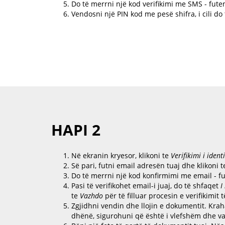
Do të merrni një kod verifikimi me SMS - futen
Vendosni një PIN kod me pesë shifra, i cili do
HAPI 2
Në ekranin kryesor, klikoni te
Verifikimi i identi
Së pari, futni email adresën tuaj dhe klikoni 
Do të merrni një kod konfirmimi me email - fu
Pasi të verifikohet email-i juaj, do të shfaqet
I
te
Vazhdo
për të filluar procesin e verifikimit t
Zgjidhni vendin dhe llojin e dokumentit. Kr
dhënë, sigurohuni që është i vlefshëm dhe v