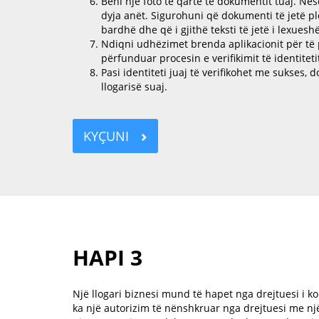
Bëni një foto të qartë të dokumentit tuaj. Nëse
dyja anët. Sigurohuni që dokumenti të jetë p
bardhë dhe që i gjithë teksti të jetë i lexuesh
Ndiqni udhëzimet brenda aplikacionit për të 
përfunduar procesin e verifikimit të identiteti
Pasi identiteti juaj të verifikohet me sukses,
llogarisë suaj.
KYÇUNI
HAPI 3
Një llogari biznesi mund të hapet nga drejtuesi i ko
ka një autorizim të nënshkruar nga drejtuesi me një