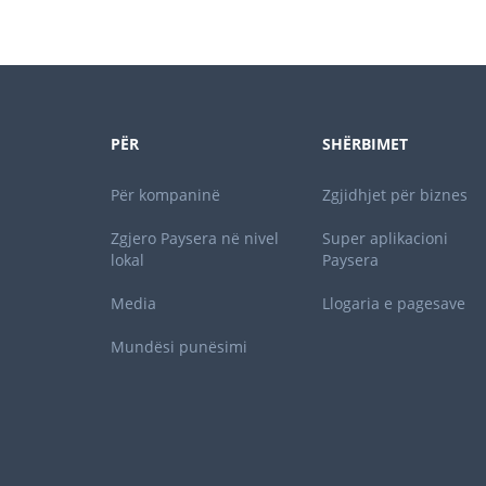
PËR
SHËRBIMET
Për kompaninë
Zgjidhjet për biznes
Zgjero Paysera në nivel
Super aplikacioni
lokal
Paysera
Media
Llogaria e pagesave
Mundësi punësimi