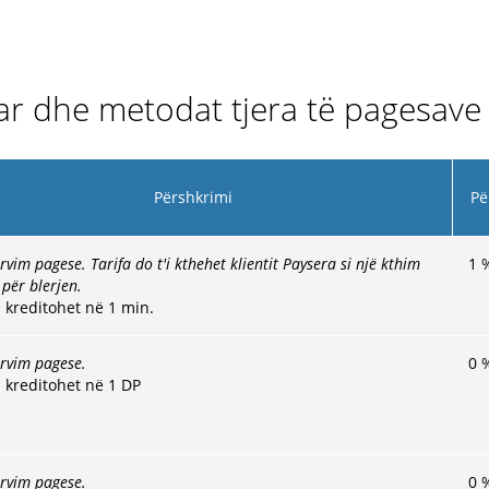
ar dhe metodat tjera të pagesave
Përshkrimi
Pë
rvim pagese. Tarifa do t'i kthehet klientit Paysera si një kthim
1
për blerjen.
 kreditohet në 1 min.
ervim pagese.
0
 kreditohet në 1 DP
ervim pagese.
0