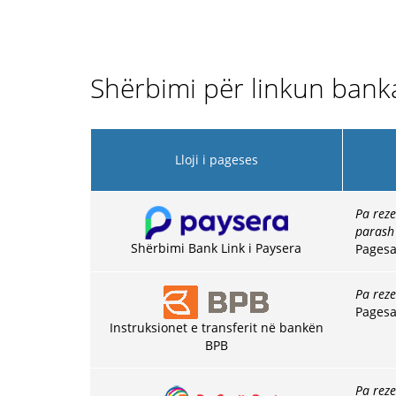
Shërbimi për linkun bank
Lloji i pageses
Pa reze
parash 
Shërbimi Bank Link i Paysera
Pagesa
Pa rez
Pagesa
Instruksionet e transferit në bankën
BPB
Pa rez