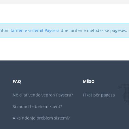
shtoni
tarifën e sistemit Paysera
dhe tarifën e metodes së pagesës.
FAQ
MËSO
Në cilat vende vepron Paysera?
Pikat për pagesa
Si mund të bëhem klient?
A ka ndonjë problem sistemi?