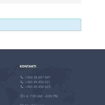
KONTAKTI
+383 38 607 607
+383 49 456 021
+383 49 456 023
I-V, 7:00 AM - 4:00 PM