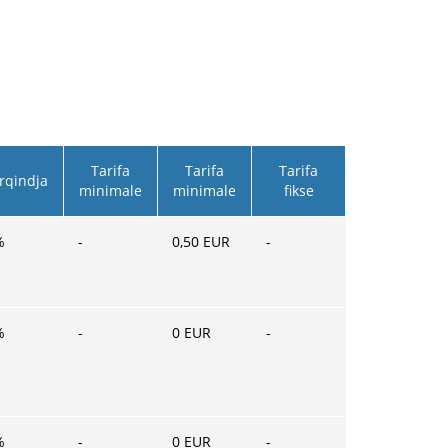
Tarifa
Tarifa
Tarifa
rqindja
minimale
minimale
fikse
%
-
0,50
EUR
-
%
-
0
EUR
-
%
-
0
EUR
-