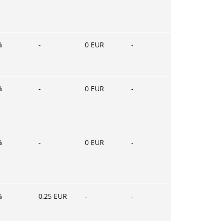
%
-
0
EUR
-
%
-
0
EUR
-
%
-
0
EUR
-
%
0,25
EUR
-
-