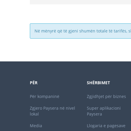
Në mënyrë që të gjeni shumën totale të tarifës, 
PËR
SHËRBIMET
Për kompaninë
Zgjidhjet për biznes
Zgjero Paysera në nivel
Super aplikacioni
lokal
Paysera
Media
Llogaria e pagesave