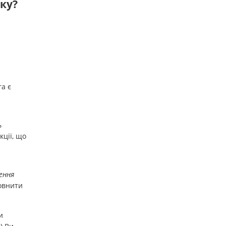
нку?
a є
ь
кції, що
ення
повнити
и