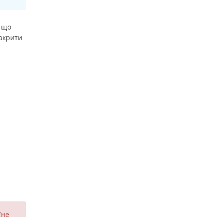
 що
закрити
(не