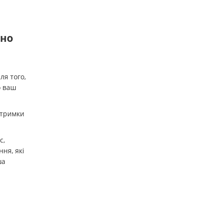
шно
ля того,
о ваш
дтримки
с,
ня, які
ша
.