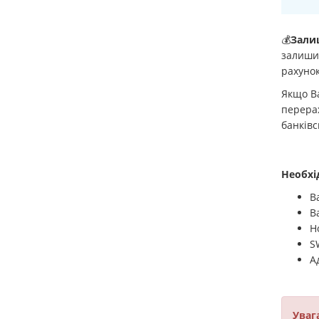
💰
Зали
залишил
рахунок
Якщо Ва
перерах
банківс
Необхі
В
В
Н
SW
А
Увага