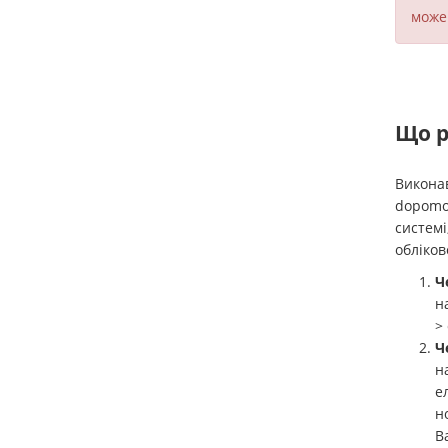
може 
Що р
Виконав
dopomo
системі
обліков
Ч
н
>
Ч
н
е
н
В