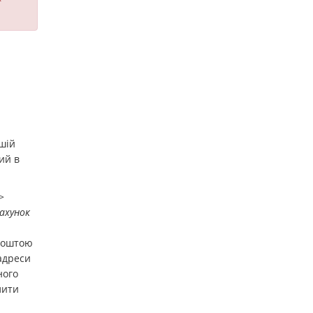
шій
ий в
>
ахунок
 поштою
адреси
ного
лити