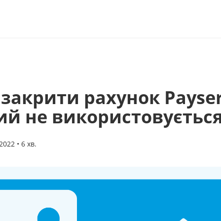
 закрити рахунок Payser
ий не використовуєтьс
022 • 6 хв.