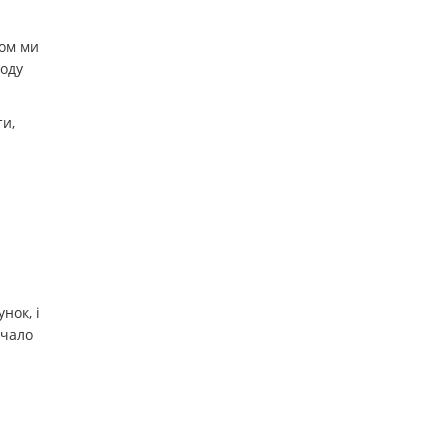
ном ми
іоду
ти,
нок, і
ачало