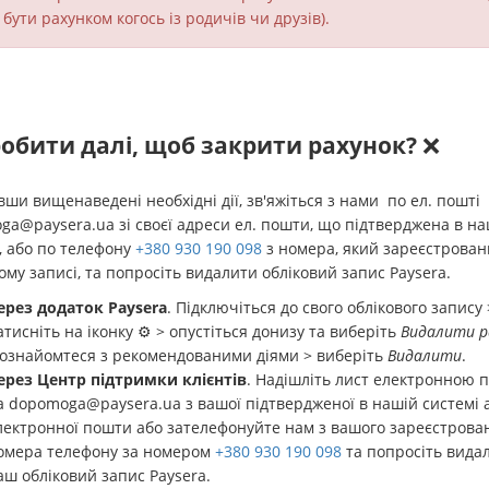
бути рахунком когось із родичів чи друзів).
обити далі, щоб закрити рахунок?
❌
ши вищенаведені необхідні дії, зв'яжіться з нами по ел. пошті
ga@paysera.ua
зі своєї адреси ел. пошти, що підтверджена в на
, або по телефону
+380 930 190 098
з номера, який зареєстрован
ому записі, та попросіть видалити обліковий запис Paysera.
ерез додаток Paysera
. Підключіться до свого облікового запису 
атисніть на іконку ⚙️ > опустіться донизу та виберіть
Видалити р
 ознайомтеся з рекомендованими діями > виберіть
Видалити
.
ерез Центр підтримки клієнтів
. Надішліть лист електронною
а
dopomoga@paysera.ua
з вашої підтвердженої в нашій системі 
лектронної пошти або зателефонуйте нам з вашого зареєстрова
омера телефону за номером
+380 930 190 098
та попросіть вида
аш обліковий запис Paysera.