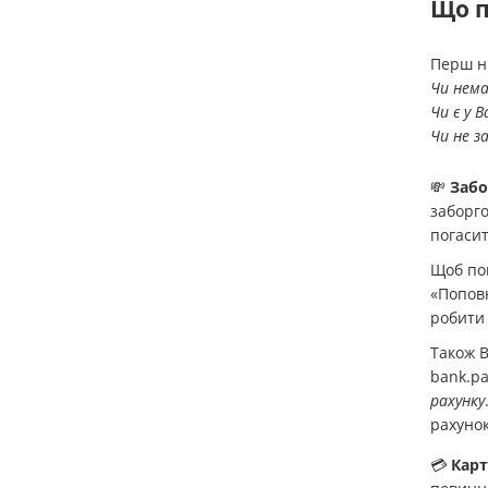
Що п
Перш ні
Чи нема
Чи є у В
Чи не з
💸
Забо
заборго
погасит
Щоб поп
«Поповн
робити 
Також В
bank.pa
рахунку
рахуно
💳
Карт