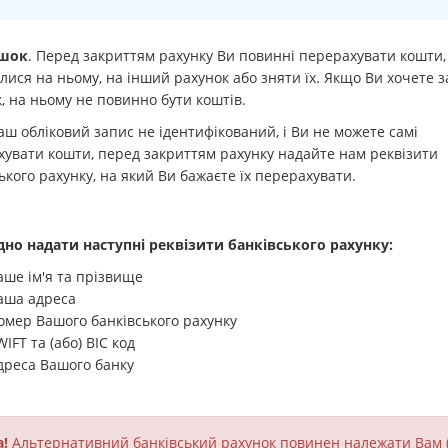
шок
. Перед закриттям рахунку Ви повинні перерахувати кошти,
ися на ньому, на інший рахунок або зняти їх. Якщо Ви хочете 
, на ньому не повинно бути коштів.
ш обліковий запис не ідентифікований, і Ви не можете самі
увати кошти, перед закриттям рахунку надайте нам реквізити
ького рахунку, на який Ви бажаєте їх перерахувати.
дно надати наступні реквізити банківського рахунку:
аше ім'я та прізвище
аша адреса
омер Вашого банківського рахунку
IFT та (або) BIC код
дреса Вашого банку
!
Альтернативний банківський рахунок повинен належати Вам 