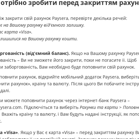
отрібно зробити перед закриттям раху
ж закрити свій рахунок Paysera, перевірте декілька речей:
є на Вашому рахунку від'ємного залишку.
ас карта «Visa».
алишилися на Вашому рахунку кошти.
ргованість (від'ємний баланс).
Якщо на Вашому рахунку Payser
ваність – Ви не зможете його закрити, поки не погасите її. Щоб
и заборгованість, Вам необхідно буде поповнити свій рахунок.
овнити рахунок, відкрийте мобільний додаток Paysera, виберіт
ити рахунок», країну та валюту. Після цього Ви побачите інстру
далі.
и можете поповнити рахунок через інтернет-банк Paysera –
ysera.com. Підключіться та виберіть
Рахунки та карти
>
Поповн
. Вкажіть країну та валюту, і Вам будуть надані інструкції, як по
к.
а «Visa»
. Якщо у Вас є карта «Visa» – перед закриттям рахунку В