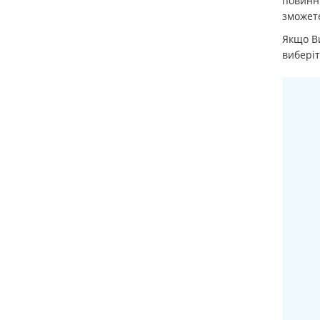
повинні
зможете
Якщо Ви
вибері