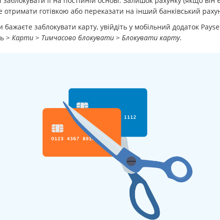
 заблокувати її на постійній основі. Залишок рахунку (якщо він є
 отримати готівкою або переказати на інший банківський раху
 бажаєте заблокувати карту, увійдіть у мобільний додаток Payse
ть >
Карти
>
Тимчасово блокувати
>
Блокувати карту
.