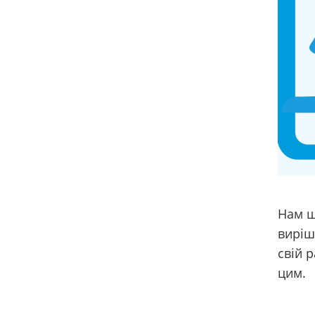
Нам ш
виріш
свій р
цим.