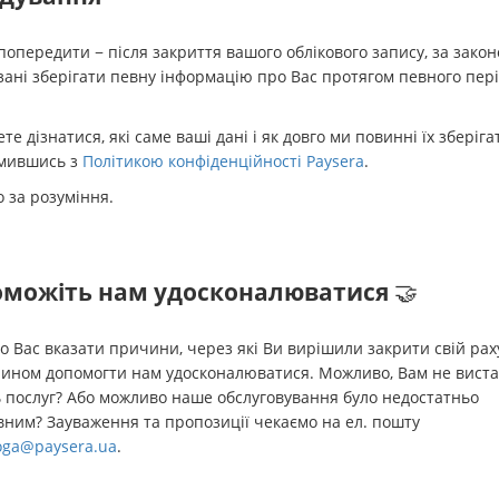
опередити − після закриття вашого облікового запису, за зако
зані зберігати певну інформацію про Вас протягом певного пер
те дізнатися, які саме ваші дані і як довго ми повинні їх зберіга
мившись з
Політикою конфіденційності Paysera
.
 за розуміння.
можіть нам удосконалюватися
🤝
 Вас вказати причини, через які Ви вирішили закрити свій раху
чином допомогти нам удосконалюватися. Можливо, Вам не вист
 послуг? Або можливо наше обслуговування було недостатньо
ним? Зауваження та пропозиції чекаємо на ел. пошту
ga@paysera.ua
.