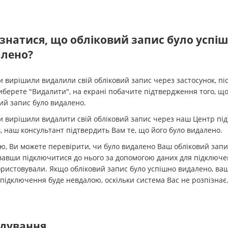
ізнатися, що обліковий запис було успі
лено?
 вирішили видалили свій обліковий запис через застосунок, піс
иберете "Видалити", на екрані побачите підтвердження того, щ
ий запис було видалено.
и вирішили видалити свій обліковий запис через наш Центр пі
в, наш консультант підтвердить Вам те, що його було видалено.
, Ви можете перевірити, чи було видалено Ваш обліковий запи
авши підключитися до нього за допомогою даних для підключен
ристовували. Якщо обліковий запис було успішно видалено, ва
підключення буде невдалою, оскільки система Вас не розпізнає
дування