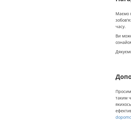
Маємо п
зобов'я
часу.
Ви може
ознайо
Дякуємо
Допо
Просимо
таким 
якихось
ефектив
dopomo