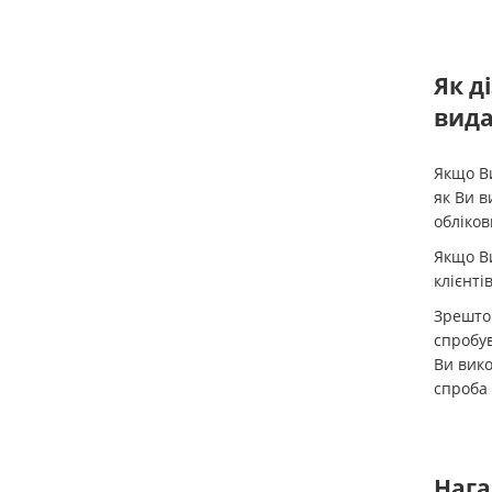
Як д
вида
Якщо Ви
як Ви в
обліков
Якщо В
клієнті
Зрештою
спробув
Ви вико
спроба 
Нага