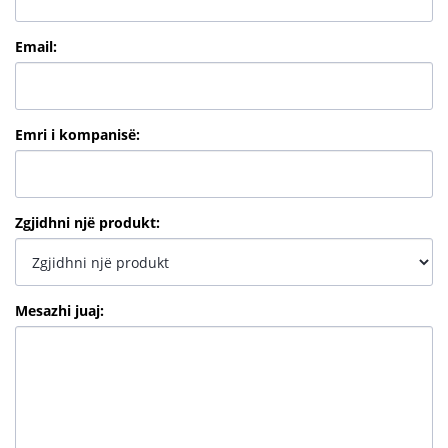
Email
:
Emri i kompanisë
:
Zgjidhni një produkt
:
Mesazhi juaj
: