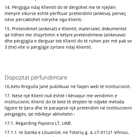
14. Përgjigja ndaj Klientit do të dërgohet me të njëjtën
mënyrë sikurse është përfituar pretendimi (ankesa), përveç
nëse përcaktohet ndryshe nga Klienti.
15. Pretendimet (ankesat) e Klientit, materialet, dokumentet
që lidhen me shqyrtimin e këtyre pretendimeve (ankesave)
dhe përgjigjia e dërguar tek Klienti do të ruhen për më pak se
3 (tre) vite si përgjigje zyrtare ndaj Klientit.
Dispozitat përfundimtare
16.Këto Rregulla janë publikuar në faqen web të Institucionit.
17. Nëse një Klient nuk është i kënaqur me vendimin e
Institucionit, Klienti do të ketë të drejtën të ndjekë metoda
ligjore të tjera dhe të paraqesë një pretendim në Institucionin
përgjegjës, që mbikqyr aktivitetin :
17.1. Regarding Paysera LT, UAB:
17.1.1. te banka e Lituanisë, në Totorių g. 4, LT-01121 Vilnius,