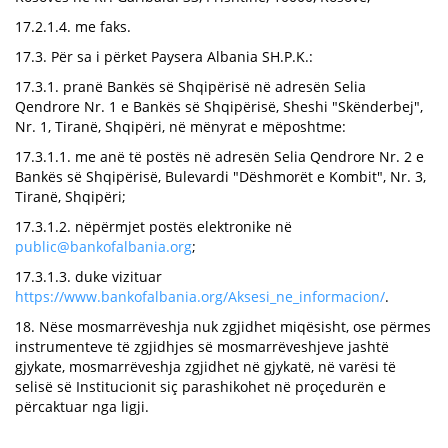
17.2.1.4. me faks.
17.3. Për sa i përket Paysera Albania SH.P.K.:
17.3.1. pranë Bankës së Shqipërisë në adresën Selia
Qendrore Nr. 1 e Bankës së Shqipërisë, Sheshi "Skënderbej",
Nr. 1, Tiranë, Shqipëri, në mënyrat e mëposhtme:
17.3.1.1. me anë të postës në adresën Selia Qendrore Nr. 2 e
Bankës së Shqipërisë, Bulevardi "Dëshmorët e Kombit", Nr. 3,
Tiranë, Shqipëri;
17.3.1.2. nëpërmjet postës elektronike në
public@bankofalbania.org
;
17.3.1.3. duke vizituar
https://www.bankofalbania.org/Aksesi_ne_informacion/
.
18. Nëse mosmarrëveshja nuk zgjidhet miqësisht, ose përmes
instrumenteve të zgjidhjes së mosmarrëveshjeve jashtë
gjykate, mosmarrëveshja zgjidhet në gjykatë, në varësi të
selisë së Institucionit siç parashikohet në proçedurën e
përcaktuar nga ligji.