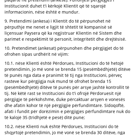
Institucionit duhet t'i kërkojë Klientit që të sqarojë
informacionin, nëse është e mundur.
9. Pretendimi (ankesa) i Klientit do të përpunohet në
përputhje me nenet e ligjit të shtetit të kompanisë së
liçensuar Paysera që ka regjistruar Klientin në Sistem dhe
parimet e respektimit të personit, integritetit dhe drejtësisë.
10. Pretendimet (ankesat) përpunohen dhe përgjigjet do të
ofrohen sipas urdhërit në vijim:
10.1. nëse Klienti është Përdorues, Institucioni do të hetojë
pretendimin, jo më vonë se brenda 15 (pesëmbëdhjetë) ditëve
të punës nga data e pranimit të tij nga Institucioni, përveç
rasteve kur përgjigja nuk mund të ofrohet brenda 15
(pesëmbëdhjetë) ditëve të punës për arsye jashtë kontrollit të
tij. Në këtë rast se Institucioni do t'i ofrojë Përdoruesit një
përgjigje të përkohshme, duke përcaktuar arsyen e vonesës
dhe afatin kohor të një përgjigjie përfundimtare. Sidoqoftë,
afati i fundit për dorëzimin e përgjigjes përfundimtare nuk do
të kalojë 35 (tridhjetë e pesë) ditë pune;
10.2. nëse Klienti nuk është Përdorues, Institucioni do të
shqyrtojë pretendimin, jo më vonë se brenda 30 ditëve, nga