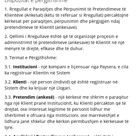
Dispozitat e përgjithshme
1. Rregullat e Paraqitjes dhe Përpunimit të Pretendimeve të
Klientëve (Ankesat) (këtu të referuar si Rregullat) përcaktojnë
kërkesat për paraqitjen, përpunimin dhe përgjigjen ndaj
pretendimeve të Klientit (ankesave).
2. Qëllimi i Rregullave është që të organizojë proçesin e
administrimit të pretendimeve (ankesave) të Klientit në një
mënyrë të drejtë, efikase dhe të duhur.
3. Termat e Përgjithshme:
3.1.
Institucioni
- një kompani e liçensuar nga Paysera, e cila
ka regjistruar Klientin në Sistem
3.2.
Klienti
- një person (individ) që është regjistruar në
Sistem dhe ka krijuar një Llogari.
3.3.
Pretendim (ankesë)
- një kërkesë me shkrim e paraqitur
nga një Klient pranë Institucionit, ku Klienti përcakton që të
drejtat, ose interesat legjitime të personit lidhur me
shërbimet e ofruara nga Institucioni, ose marrëveshjet e
lidhura janë shkelur dhe kërkon përmbushjen e kërkesave të
tyre.