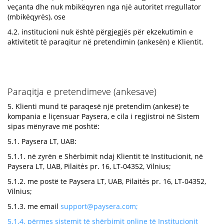
veçanta dhe nuk mbikëqyren nga një autoritet rregullator
(mbikëqyrës), ose
4.2. institucioni nuk është përgjegjës për ekzekutimin e
aktivitetit të paraqitur në pretendimin (ankesën) e Klientit.
Paraqitja e pretendimeve (ankesave)
5. Klienti mund të paraqesë një pretendim (ankesë) te
kompania e liçensuar Paysera, e cila i regjistroi në Sistem
sipas mënyrave më poshtë:
5.1. Paysera LT, UAB:
5.1.1. në zyrën e Shërbimit ndaj Klientit të Institucionit, në
Paysera LT, UAB, Pilaitės pr. 16, LT-04352, Vilnius;
5.1.2. me postë te Paysera LT, UAB, Pilaitės pr. 16, LT-04352,
Vilnius;
5.1.3. me email
support@paysera.com
;
5.1.4. përmes sistemit të shërbimit online të Institucionit