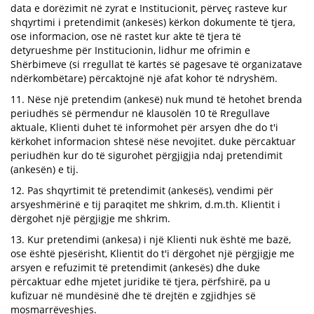
data e dorëzimit në zyrat e Institucionit, përveç rasteve kur
shqyrtimi i pretendimit (ankesës) kërkon dokumente të tjera,
ose informacion, ose në rastet kur akte të tjera të
detyrueshme për Institucionin, lidhur me ofrimin e
Shërbimeve (si rregullat të kartës së pagesave të organizatave
ndërkombëtare) përcaktojnë një afat kohor të ndryshëm.
11. Nëse një pretendim (ankesë) nuk mund të hetohet brenda
periudhës së përmendur në klausolën 10 të Rregullave
aktuale, Klienti duhet të informohet për arsyen dhe do t'i
kërkohet informacion shtesë nëse nevojitet. duke përcaktuar
periudhën kur do të sigurohet përgjigjia ndaj pretendimit
(ankesën) e tij.
12. Pas shqyrtimit të pretendimit (ankesës), vendimi për
arsyeshmërinë e tij paraqitet me shkrim, d.m.th. Klientit i
dërgohet një përgjigje me shkrim.
13. Kur pretendimi (ankesa) i një Klienti nuk është me bazë,
ose është pjesërisht, Klientit do t'i dërgohet një përgjigje me
arsyen e refuzimit të pretendimit (ankesës) dhe duke
përcaktuar edhe mjetet juridike të tjera, përfshirë, pa u
kufizuar në mundësinë dhe të drejtën e zgjidhjes së
mosmarrëveshjes.