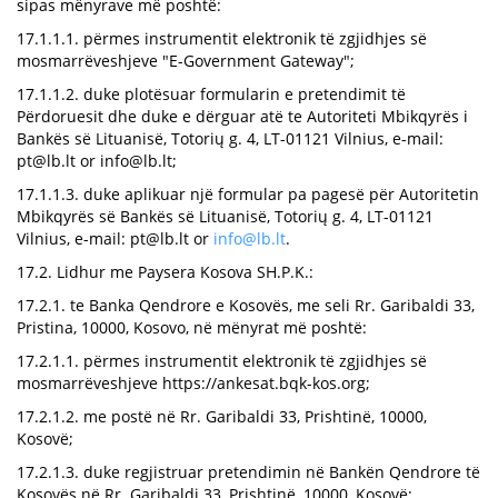
sipas mënyrave më poshtë:
17.1.1.1. përmes instrumentit elektronik të zgjidhjes së
mosmarrëveshjeve "E-Government Gateway";
17.1.1.2. duke plotësuar formularin e pretendimit të
Përdoruesit dhe duke e dërguar atë te Autoriteti Mbikqyrës i
Bankës së Lituanisë, Totorių g. 4, LT-01121 Vilnius, e-mail:
pt@lb.lt
or
info@lb.lt
;
17.1.1.3. duke aplikuar një formular pa pagesë për Autoritetin
Mbikqyrës së Bankës së Lituanisë, Totorių g. 4, LT-01121
Vilnius, e-mail:
pt@lb.lt
or
info@lb.lt
.
17.2. Lidhur me Paysera Kosova SH.P.K.:
17.2.1. te Banka Qendrore e Kosovës, me seli Rr. Garibaldi 33,
Pristina, 10000, Kosovo, në mënyrat më poshtë:
17.2.1.1. përmes instrumentit elektronik të zgjidhjes së
mosmarrëveshjeve https://ankesat.bqk-kos.org;
17.2.1.2. me postë në Rr. Garibaldi 33, Prishtinë, 10000,
Kosovë;
17.2.1.3. duke regjistruar pretendimin në Bankën Qendrore të
Kosovës në Rr. Garibaldi 33, Prishtinë, 10000, Kosovë;