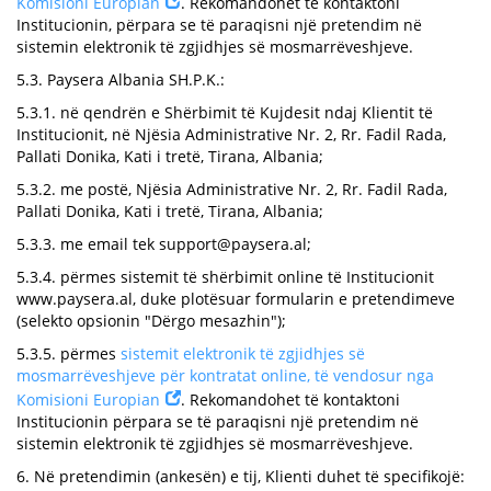
Komisioni Europian
. Rekomandohet të kontaktoni
Institucionin, përpara se të paraqisni një pretendim në
sistemin elektronik të zgjidhjes së mosmarrëveshjeve.
5.3. Paysera Albania SH.P.K.:
5.3.1. në qendrën e Shërbimit të Kujdesit ndaj Klientit të
Institucionit, në Njësia Administrative Nr. 2, Rr. Fadil Rada,
Pallati Donika, Kati i tretë, Tirana, Albania;
5.3.2. me postë, Njësia Administrative Nr. 2, Rr. Fadil Rada,
Pallati Donika, Kati i tretë, Tirana, Albania;
5.3.3. me email tek
support@paysera.al
;
5.3.4. përmes sistemit të shërbimit online të Institucionit
www.paysera.al, duke plotësuar formularin e pretendimeve
(selekto opsionin "Dërgo mesazhin");
5.3.5. përmes
sistemit elektronik të zgjidhjes së
mosmarrëveshjeve për kontratat online, të vendosur nga
Komisioni Europian
. Rekomandohet të kontaktoni
Institucionin përpara se të paraqisni një pretendim në
sistemin elektronik të zgjidhjes së mosmarrëveshjeve.
6. Në pretendimin (ankesën) e tij, Klienti duhet të specifikojë: