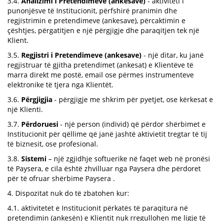
3.4.
Analizimi i Pretendimeve (ankesave)
- aktiviteti i
punonjësve të Institucionit, përfshirë pranimin dhe
regjistrimin e pretendimeve (ankesave), përcaktimin e
çështjes, përgatitjen e një përgjigje dhe paraqitjen tek një
Klient.
3.5.
Regjistri i Pretendimeve (ankesave)
- një ditar, ku janë
regjistruar të gjitha pretendimet (ankesat) e Klientëve të
marra direkt me postë, email ose përmes instrumenteve
elektronike të tjera nga Klientët.
3.6.
Përgjigjia
- përgjigje me shkrim për pyetjet, ose kërkesat e
një Klienti.
3.7.
Përdoruesi
- një person (individ) që përdor shërbimet e
Institucionit për qëllime që janë jashtë aktivietit tregtar të tij
të biznesit, ose profesional.
3.8.
Sistemi
– një zgjidhje softuerike në faqet web në pronësi
të Paysera, e cila është zhvilluar nga Paysera dhe përdoret
për të ofruar shërbime Paysera .
4. Dispozitat nuk do të zbatohen kur:
4.1. aktivitetet e Institucionit përkatës të paraqitura në
pretendimin (ankesën) e Klientit nuk rregullohen me ligje të