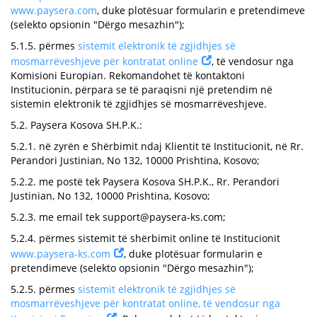
www.paysera.com
, duke plotësuar formularin e pretendimeve
(selekto opsionin "Dërgo mesazhin");
5.1.5. përmes
sistemit elektronik të zgjidhjes së
mosmarrëveshjeve për kontratat online
, të vendosur nga
Komisioni Europian. Rekomandohet të kontaktoni
Institucionin, përpara se të paraqisni një pretendim në
sistemin elektronik të zgjidhjes së mosmarrëveshjeve.
5.2. Paysera Kosova SH.P.K.:
5.2.1. në zyrën e Shërbimit ndaj Klientit të Institucionit, në Rr.
Perandori Justinian, No 132, 10000 Prishtina, Kosovo;
5.2.2. me postë tek Paysera Kosova SH.P.K., Rr. Perandori
Justinian, No 132, 10000 Prishtina, Kosovo;
5.2.3. me email tek
support@paysera-ks.com
;
5.2.4. përmes sistemit të shërbimit online të Institucionit
www.paysera-ks.com
, duke plotësuar formularin e
pretendimeve (selekto opsionin "Dërgo mesazhin");
5.2.5. përmes
sistemit elektronik të zgjidhjes së
mosmarrëveshjeve për kontratat online, të vendosur nga