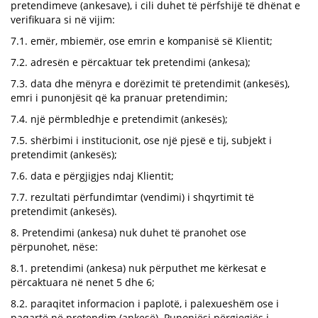
pretendimeve (ankesave), i cili duhet të përfshijë të dhënat e
verifikuara si në vijim:
7.1. emër, mbiemër, ose emrin e kompanisë së Klientit;
7.2. adresën e përcaktuar tek pretendimi (ankesa);
7.3. data dhe mënyra e dorëzimit të pretendimit (ankesës),
emri i punonjësit që ka pranuar pretendimin;
7.4. një përmbledhje e pretendimit (ankesës);
7.5. shërbimi i institucionit, ose një pjesë e tij, subjekt i
pretendimit (ankesës);
7.6. data e përgjigjes ndaj Klientit;
7.7. rezultati përfundimtar (vendimi) i shqyrtimit të
pretendimit (ankesës).
8. Pretendimi (ankesa) nuk duhet të pranohet ose
përpunohet, nëse:
8.1. pretendimi (ankesa) nuk përputhet me kërkesat e
përcaktuara në nenet 5 dhe 6;
8.2. paraqitet informacion i paplotë, i palexueshëm ose i
paqartë në pretendim (ankesë). Punonjësi përgjegjës i