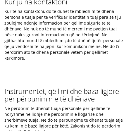
Kur ju na kontaktoni
Kur të na kontaktoni, do të duhet të mbledhim të dhëna
personale tuaja për të verifikuar identitetin tuaj para se t'ju
zbulojmë ndonjë informacion për qëllime sigurie të të
dhënave. Ne nuk do të mund të merremi me pyetjen tuaj
nëse nuk siguroni informacionin që ne kërkojmë. Ne
gjithashtu mund të mbledhim çdo të dhënë tjetër personale
që ju vendosni të na jepni kur komunikoni me ne. Ne do t'i
përdorim ato të dhëna personale vetëm për qëllimet
kërkimore.
Instrumentet, qëllimi dhe baza ligjore
për përpunimin e të dhënave
Ne përdorim të dhënat tuaja personale për qëllime të
ndryshme në lidhje me përdorimin e llogarisë dhe
shërbimeve tuaja. Ne do të përpunojmë të dhënat tuaja atje
ku kemi një bazë ligjore për këtë. Zakonisht do të përdorim