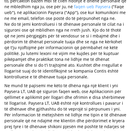
to, përcakton bazën mbi të cilën ndonjë e dhënë personale që
ne mbledhim nga ju, ose për ju, në
faqen ueb Paysera
("Faqe
ueb"), në aplikacionin Paysera ("App"), ose kur komunikoni me
ne me email, telefon ose postë do të përpunohet nga ne.
Ne do të jemi kontrolluesi i të dhënave personale të cilat na i
siguroni ose që mblidhen nga ne rreth jush. Kjo do të thotë
që ne jemi përgjegjës për të vendosur se si i mbajmë dhe i
përdorim të dhënat personale tuaja dhe se nga ne kërkohet
që t'ju njoftojmë për informacionin që përmbahet në këtë
politikë. Ju lutemi lexoni në vijim me kujdes për të kuptuar
pikëpamjet dhe praktikat tona në lidhje me të dhënat
personale dhe si do t'i trajtojmë ato. Kushtet dhe rregullat e
llogarisë suaj do të identifikojnë se kompania Contis është
kontrolluese e të dhënave tuaja personale.
Ne mund të pajisemi me këto të dhëna nga një klient i yni
Paysera LT, UAB që siguron faqen web, ose Aplikacionin për
qëllimet e aplikimit për llogari dhe ofrimin e disa shërbimeve
të llogarisë. Paysera LT, UAB është një kontrollues i pavarur i
të dhënave dhe gjithashtu do të veprojë si përpunues i yni.
Për informacion të mëtejshëm në lidhje me tipin e të dhënave
personale që ne ndajmë me klientin dhe përdorimet e kryera
prej tyre i të dhënave shikoni pjesën më poshtë të ndarjes së