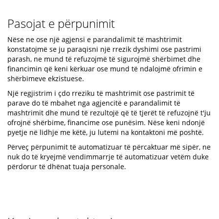
Pasojat e përpunimit
Nëse ne ose një agjensi e parandalimit të mashtrimit
konstatojmë se ju paraqisni një rrezik dyshimi ose pastrimi
parash, ne mund të refuzojmë të sigurojmë shërbimet dhe
financimin që keni kërkuar ose mund të ndalojmë ofrimin e
shërbimeve ekzistuese.
Një regjistrim i çdo rreziku të mashtrimit ose pastrimit të
parave do të mbahet nga agjencitë e parandalimit të
mashtrimit dhe mund të rezultojë që të tjerët të refuzojnë t'ju
ofrojnë shërbime, financime ose punësim. Nëse keni ndonjë
pyetje në lidhje me këtë, ju lutemi na kontaktoni më poshtë.
Përveç përpunimit të automatizuar të përcaktuar më sipër, ne
nuk do të kryejmë vendimmarrje të automatizuar vetëm duke
përdorur të dhënat tuaja personale.