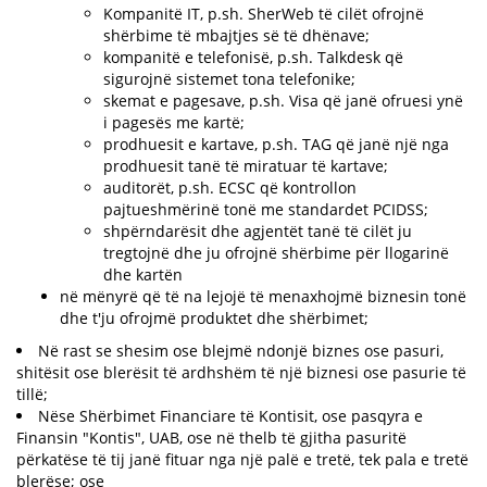
Kompanitë IT, p.sh. SherWeb të cilët ofrojnë
shërbime të mbajtjes së të dhënave;
kompanitë e telefonisë, p.sh. Talkdesk që
sigurojnë sistemet tona telefonike;
skemat e pagesave, p.sh. Visa që janë ofruesi ynë
i pagesës me kartë;
prodhuesit e kartave, p.sh. TAG që janë një nga
prodhuesit tanë të miratuar të kartave;
auditorët, p.sh. ECSC që kontrollon
pajtueshmërinë tonë me standardet PCIDSS;
shpërndarësit dhe agjentët tanë të cilët ju
tregtojnë dhe ju ofrojnë shërbime për llogarinë
dhe kartën
në mënyrë që të na lejojë të menaxhojmë biznesin tonë
dhe t'ju ofrojmë produktet dhe shërbimet;
Në rast se shesim ose blejmë ndonjë biznes ose pasuri,
shitësit ose blerësit të ardhshëm të një biznesi ose pasurie të
tillë;
Nëse Shërbimet Financiare të Kontisit, ose pasqyra e
Finansin "Kontis", UAB, ose në thelb të gjitha pasuritë
përkatëse të tij janë fituar nga një palë e tretë, tek pala e tretë
blerëse; ose