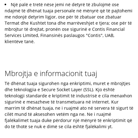
Një palë e tretë nëse jemi në detyrë të zbulojmë ose
ndajmë të dhënat tuaja personale në mënyrë që të pajtohemi
me ndonjë detyrim ligjor, ose për të zbatuar ose zbatuar
Termat dhe Kushtet tona dhe marrëveshjet e tjera; ose për të
mbrojtur të drejtat, pronën ose sigurinë e Contis Financial
Services Limited, Finansinės paslaugos "Contis", UAB,
klientëve tanë.
Mbrojtja e informacionit tuaj
Të dhënat tuaja sigurohen nga enkriptimi, muret e mbrojtjes
dhe teknologjia e Secure Socket Layer (SSL). Kjo është
teknologji standarde e kriptimit të industrisë e cila menaxhon
sigurinë e mesazheve të transmetuara në internet. Kur
marrim të dhënat tuaja, ne i ruajmë ato në servera të sigurt të
cilët mund të aksesohen vetëm nga ne. Ne i ruajmë
fjalëkalimet tuaja duke përdorur një mënyrë të enkriptimit që
do të thotë se nuk e dimë se cila është fjalëkalimi yt.