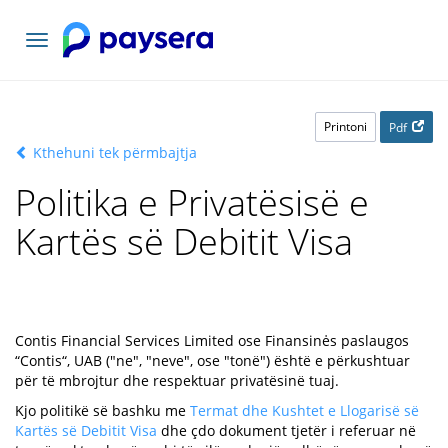
Lundrimi
toggle
Printoni
Pdf
Kthehuni tek përmbajtja
Politika e Privatësisë e
Kartës së Debitit Visa
Contis Financial Services Limited ose Finansinės paslaugos
“Contis“, UAB ("ne", "neve", ose "tonë") është e përkushtuar
për të mbrojtur dhe respektuar privatësinë tuaj.
Kjo politikë së bashku me
Termat dhe Kushtet e Llogarisë së
Kartës së Debitit Visa
dhe çdo dokument tjetër i referuar në