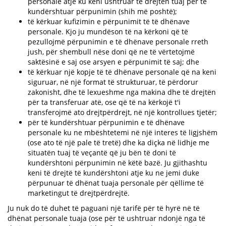
personale atje ku keni ushtruar të drejtën tuaj për të
kundërshtuar përpunimin (shih më poshtë);
të kërkuar kufizimin e përpunimit të të dhënave
personale. Kjo ju mundëson të na kërkoni që të
pezullojmë përpunimin e të dhënave personale rreth
jush, për shembull nëse doni që ne të vërtetojmë
saktësinë e saj ose arsyen e përpunimit të saj; dhe
të kërkuar një kopje të të dhënave personale që na keni
siguruar, në një format të strukturuar, të përdorur
zakonisht, dhe të lexueshme nga makina dhe të drejtën
për ta transferuar atë, ose që të na kërkojë t'i
transferojmë ato drejtpërdrejt, në një kontrollues tjetër;
për të kundërshtuar përpunimin e të dhënave
personale ku ne mbështetemi në një interes të ligjshëm
(ose ato të një pale të tretë) dhe ka diçka në lidhje me
situatën tuaj të veçantë që ju bën të doni të
kundërshtoni përpunimin në këtë bazë. Ju gjithashtu
keni të drejtë të kundërshtoni atje ku ne jemi duke
përpunuar të dhënat tuaja personale për qëllime të
marketingut të drejtpërdrejtë.
Ju nuk do të duhet të paguani një tarifë për të hyrë në të
dhënat personale tuaja (ose për të ushtruar ndonjë nga të