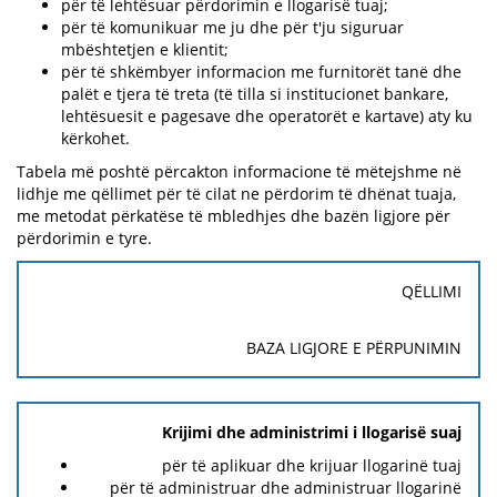
për të lehtësuar përdorimin e llogarisë tuaj;
për të komunikuar me ju dhe për t'ju siguruar
mbështetjen e klientit;
për të shkëmbyer informacion me furnitorët tanë dhe
palët e tjera të treta (të tilla si institucionet bankare,
lehtësuesit e pagesave dhe operatorët e kartave) aty ku
kërkohet.
Tabela më poshtë përcakton informacione të mëtejshme në
lidhje me qëllimet për të cilat ne përdorim të dhënat tuaja,
me metodat përkatëse të mbledhjes dhe bazën ligjore për
përdorimin e tyre.
QËLLIMI
BAZA LIGJORE E PËRPUNIMIN
Krijimi dhe administrimi i llogarisë suaj
për të aplikuar dhe krijuar llogarinë tuaj
për të administruar dhe administruar llogarinë