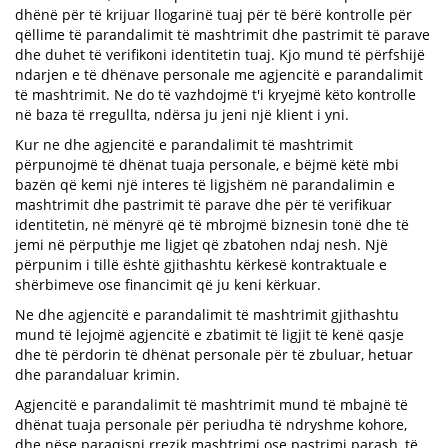
dhënë për të krijuar llogarinë tuaj për të bërë kontrolle për
qëllime të parandalimit të mashtrimit dhe pastrimit të parave
dhe duhet të verifikoni identitetin tuaj. Kjo mund të përfshijë
ndarjen e të dhënave personale me agjencitë e parandalimit
të mashtrimit. Ne do të vazhdojmë t'i kryejmë këto kontrolle
në baza të rregullta, ndërsa ju jeni një klient i yni.
Kur ne dhe agjencitë e parandalimit të mashtrimit
përpunojmë të dhënat tuaja personale, e bëjmë këtë mbi
bazën që kemi një interes të ligjshëm në parandalimin e
mashtrimit dhe pastrimit të parave dhe për të verifikuar
identitetin, në mënyrë që të mbrojmë biznesin tonë dhe të
jemi në përputhje me ligjet që zbatohen ndaj nesh. Një
përpunim i tillë është gjithashtu kërkesë kontraktuale e
shërbimeve ose financimit që ju keni kërkuar.
Ne dhe agjencitë e parandalimit të mashtrimit gjithashtu
mund të lejojmë agjencitë e zbatimit të ligjit të kenë qasje
dhe të përdorin të dhënat personale për të zbuluar, hetuar
dhe parandaluar krimin.
Agjencitë e parandalimit të mashtrimit mund të mbajnë të
dhënat tuaja personale për periudha të ndryshme kohore,
dhe nëse paraqisni rrezik mashtrimi ose pastrimi parash, të