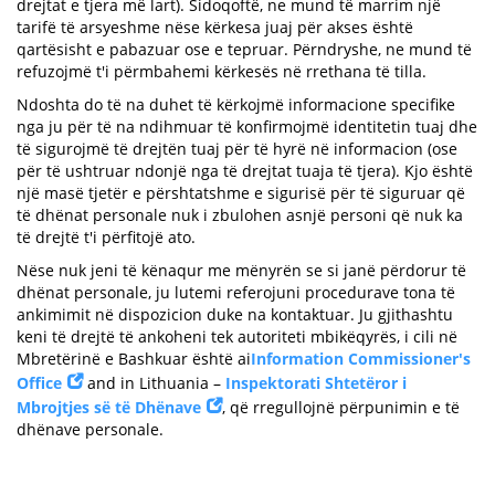
drejtat e tjera më lart). Sidoqoftë, ne mund të marrim një
tarifë të arsyeshme nëse kërkesa juaj për akses është
qartësisht e pabazuar ose e tepruar. Përndryshe, ne mund të
refuzojmë t'i përmbahemi kërkesës në rrethana të tilla.
Ndoshta do të na duhet të kërkojmë informacione specifike
nga ju për të na ndihmuar të konfirmojmë identitetin tuaj dhe
të sigurojmë të drejtën tuaj për të hyrë në informacion (ose
për të ushtruar ndonjë nga të drejtat tuaja të tjera). Kjo është
një masë tjetër e përshtatshme e sigurisë për të siguruar që
të dhënat personale nuk i zbulohen asnjë personi që nuk ka
të drejtë t'i përfitojë ato.
Nëse nuk jeni të kënaqur me mënyrën se si janë përdorur të
dhënat personale, ju lutemi referojuni procedurave tona të
ankimimit në dispozicion duke na kontaktuar. Ju gjithashtu
keni të drejtë të ankoheni tek autoriteti mbikëqyrës, i cili në
Mbretërinë e Bashkuar është ai
Information Commissioner's
Office
and in Lithuania –
Inspektorati Shtetëror i
Mbrojtjes së të Dhënave
, që rregullojnë përpunimin e të
dhënave personale.