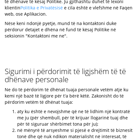
të dhënave të kësaj Politike. Ju gjithashtu duhet të lexoni
klientin
Politika e Privatësisë
e cila është e vlefshme në Faqen
web, ose Aplikacion.
Nëse keni ndonjë pyetje, mund të na kontaktoni duke
përdorur detajet e dhëna në fund të kësaj Politike në
seksionin "Kontaktoni me ne".
Sigurimi i përdorimit të ligjshëm të të
dhënave personale
Ne do të përdorim të dhënat tuaja personale vetëm atje ku
kemi një bazë të ligjore për t'a bërë këtë. Zakonisht do të
përdorim vetëm të dhënat tuaja:
aty ku është e nevojshme që ne të lidhim një kontratë
me ju (për shembull, për të krijuar llogarinë tuaj dhe
për të siguruar shërbimet tona për ju);
në mënyrë të arsyeshme si pjesë e drejtimit të biznesit
tonë dhe që nuk ndikon materialisht në interesat, të