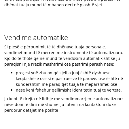
dhënat tuaja mund të mbahen deri në gjashtë vjet.
Vendime automatike
Si pjesë e përpunimit të të dhënave tuaja personale,
vendimet mund të merren me instrumente të automatizuara.
Kjo do të thotë që ne mund të vendosim automatikisht se ju
paraqisni një rrezik mashtrimi ose pastrimi parash nëse:
proçesi ynë zbulon që sjellja juaj është dyshuese
keqdashëse ose si e pastruesve të parave; ose është në
kundërshtim me paraqitjet tuaja të mëparshme; ose
nëse keni fshehur qëllimisht identitetin tuaj të vërtetë.
Ju keni të drejta në lidhje me vendimmarrjen e automatizuar:
nëse doni të dini më shumë, ju lutemi na kontaktoni duke
përdorur detajet më poshtë