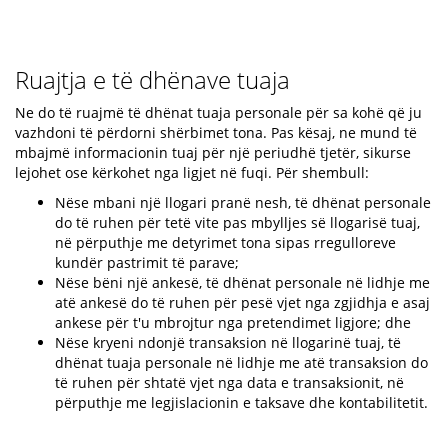
Ruajtja e të dhënave tuaja
Ne do të ruajmë të dhënat tuaja personale për sa kohë që ju
vazhdoni të përdorni shërbimet tona. Pas kësaj, ne mund të
mbajmë informacionin tuaj për një periudhë tjetër, sikurse
lejohet ose kërkohet nga ligjet në fuqi. Për shembull:
Nëse mbani një llogari pranë nesh, të dhënat personale
do të ruhen për tetë vite pas mbylljes së llogarisë tuaj,
në përputhje me detyrimet tona sipas rregulloreve
kundër pastrimit të parave;
Nëse bëni një ankesë, të dhënat personale në lidhje me
atë ankesë do të ruhen për pesë vjet nga zgjidhja e asaj
ankese për t'u mbrojtur nga pretendimet ligjore; dhe
Nëse kryeni ndonjë transaksion në llogarinë tuaj, të
dhënat tuaja personale në lidhje me atë transaksion do
të ruhen për shtatë vjet nga data e transaksionit, në
përputhje me legjislacionin e taksave dhe kontabilitetit.