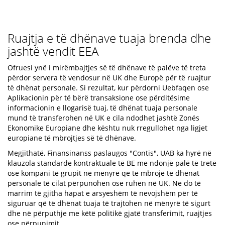
Ruajtja e të dhënave tuaja brenda dhe
jashtë vendit EEA
Ofruesi ynë i mirëmbajtjes së të dhënave të palëve të treta
përdor servera të vendosur në UK dhe Europë për të ruajtur
të dhënat personale. Si rezultat, kur përdorni Uebfaqen ose
Aplikacionin për të bërë transaksione ose përditësime
informacionin e llogarisë tuaj, të dhënat tuaja personale
mund të transferohen në UK e cila ndodhet jashtë Zonës
Ekonomike Europiane dhe kështu nuk rregullohet nga ligjet
europiane të mbrojtjes së të dhënave.
Megjithatë, Finansinanss paslaugos "Contis", UAB ka hyrë në
klauzola standarde kontraktuale të BE me ndonjë palë të tretë
ose kompani të grupit në mënyrë që të mbrojë të dhënat
personale të cilat përpunohen ose ruhen në UK. Ne do të
marrim të gjitha hapat e arsyeshëm të nevojshëm për të
siguruar që të dhënat tuaja të trajtohen në mënyrë të sigurt
dhe në përputhje me këtë politikë gjatë transferimit, ruajtjes
ose përpunimit.