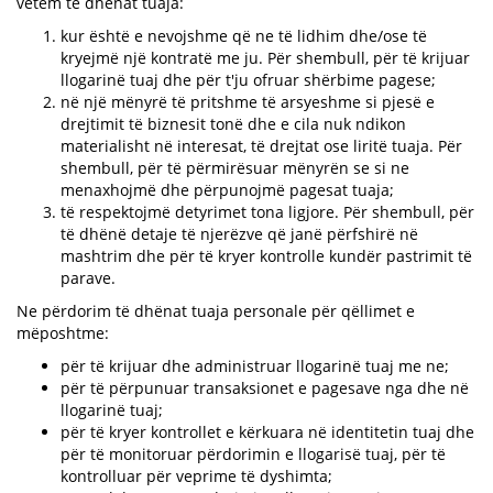
vetëm të dhënat tuaja:
kur është e nevojshme që ne të lidhim dhe/ose të
kryejmë një kontratë me ju. Për shembull, për të krijuar
llogarinë tuaj dhe për t'ju ofruar shërbime pagese;
në një mënyrë të pritshme të arsyeshme si pjesë e
drejtimit të biznesit tonë dhe e cila nuk ndikon
materialisht në interesat, të drejtat ose liritë tuaja. Për
shembull, për të përmirësuar mënyrën se si ne
menaxhojmë dhe përpunojmë pagesat tuaja;
të respektojmë detyrimet tona ligjore. Për shembull, për
të dhënë detaje të njerëzve që janë përfshirë në
mashtrim dhe për të kryer kontrolle kundër pastrimit të
parave.
Ne përdorim të dhënat tuaja personale për qëllimet e
mëposhtme:
për të krijuar dhe administruar llogarinë tuaj me ne;
për të përpunuar transaksionet e pagesave nga dhe në
llogarinë tuaj;
për të kryer kontrollet e kërkuara në identitetin tuaj dhe
për të monitoruar përdorimin e llogarisë tuaj, për të
kontrolluar për veprime të dyshimta;