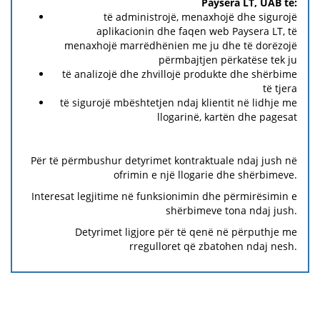
Paysera LT, UAB të:
të administrojë, menaxhojë dhe sigurojë
aplikacionin dhe faqen web Paysera LT, të
menaxhojë marrëdhënien me ju dhe të dorëzojë
përmbajtjen përkatëse tek ju
të analizojë dhe zhvillojë produkte dhe shërbime
të tjera
të sigurojë mbështetjen ndaj klientit në lidhje me
llogarinë, kartën dhe pagesat
Për të përmbushur detyrimet kontraktuale ndaj jush në
ofrimin e një llogarie dhe shërbimeve.
Interesat legjitime në funksionimin dhe përmirësimin e
shërbimeve tona ndaj jush.
Detyrimet ligjore për të qenë në përputhje me
rregulloret që zbatohen ndaj nesh.