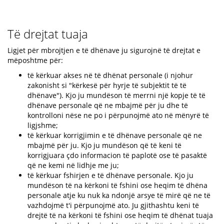
Të drejtat tuaja
Ligjet për mbrojtjen e të dhënave ju sigurojnë të drejtat e
mëposhtme për:
të kërkuar akses në të dhënat personale (i njohur
zakonisht si "kërkesë për hyrje të subjektit të të
dhënave"). Kjo ju mundëson të merrni një kopje të të
dhënave personale që ne mbajmë për ju dhe të
kontrolloni nëse ne po i përpunojmë ato në mënyrë të
ligjshme;
të kërkuar korrigjimin e të dhënave personale që ne
mbajmë për ju. Kjo ju mundëson që të keni të
korrigjuara çdo informacion të paplotë ose të pasaktë
që ne kemi në lidhje me ju;
të kërkuar fshirjen e të dhënave personale. Kjo ju
mundëson të na kërkoni të fshini ose heqim të dhëna
personale atje ku nuk ka ndonjë arsye të mirë që ne të
vazhdojmë t'i përpunojmë ato. Ju gjithashtu keni të
drejtë të na kërkoni të fshini ose heqim të dhënat tuaja