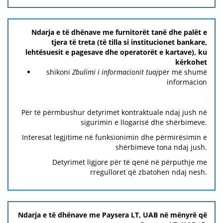
Ndarja e të dhënave me furnitorët tanë dhe palët e
tjera të treta (të tilla si institucionet bankare,
lehtësuesit e pagesave dhe operatorët e kartave), ku
kërkohet
shikoni
Zbulimi i informacionit tuaj
për më shumë
informacion
Për të përmbushur detyrimet kontraktuale ndaj jush në
sigurimin e llogarisë dhe shërbimeve.
Interesat legjitime në funksionimin dhe përmirësimin e
shërbimeve tona ndaj jush.
Detyrimet ligjore për të qenë në përputhje me
rregulloret që zbatohen ndaj nesh.
Ndarja e të dhënave me Paysera LT, UAB në mënyrë që