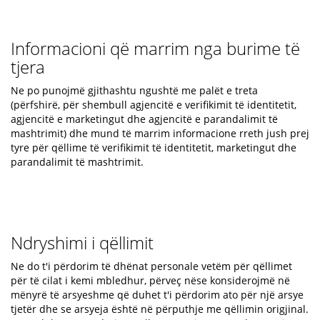
Informacioni që marrim nga burime të
tjera
Ne po punojmë gjithashtu ngushtë me palët e treta
(përfshirë, për shembull agjencitë e verifikimit të identitetit,
agjencitë e marketingut dhe agjencitë e parandalimit të
mashtrimit) dhe mund të marrim informacione rreth jush prej
tyre për qëllime të verifikimit të identitetit, marketingut dhe
parandalimit të mashtrimit.
Ndryshimi i qëllimit
Ne do t'i përdorim të dhënat personale vetëm për qëllimet
për të cilat i kemi mbledhur, përveç nëse konsiderojmë në
mënyrë të arsyeshme që duhet t'i përdorim ato për një arsye
tjetër dhe se arsyeja është në përputhje me qëllimin origjinal.