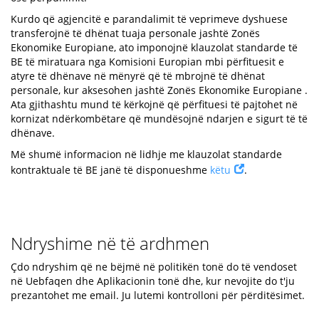
Kurdo që agjencitë e parandalimit të veprimeve dyshuese
transferojnë të dhënat tuaja personale jashtë Zonës
Ekonomike Europiane, ato imponojnë klauzolat standarde të
BE të miratuara nga Komisioni Europian mbi përfituesit e
atyre të dhënave në mënyrë që të mbrojnë të dhënat
personale, kur aksesohen jashtë Zonës Ekonomike Europiane .
Ata gjithashtu mund të kërkojnë që përfituesi të pajtohet në
kornizat ndërkombëtare që mundësojnë ndarjen e sigurt të të
dhënave.
Më shumë informacion në lidhje me klauzolat standarde
kontraktuale të BE janë të disponueshme
këtu
.
Ndryshime në të ardhmen
Çdo ndryshim që ne bëjmë në politikën tonë do të vendoset
në Uebfaqen dhe Aplikacionin tonë dhe, kur nevojite do t'ju
prezantohet me email. Ju lutemi kontrolloni për përditësimet.