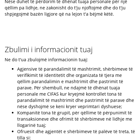
Nëse duhet të përdorim të dhënat tuaja personale për një
qëllim pa lidhje, ne zakonisht do t'ju njoftojmë dhe do t'ju
shpjegojmë bazën ligjore që na lejon t'a bëjmë këtë.
Zbulimi i informacionit tuaj
Ne do t'ua zbulojmë informacionin tuaj:
Agjensive të parandalimit të mashtrimit, shërbimeve të
verifikimit të identitetit dhe organizata të tjera me
qëllim parandalimin e mashtrimit dhe pastrimit të
parave. Për shembull, ne ndajmë të dhënat tuaja
personale me CIFAS kur kryejmë kontrollet tona të
parandalimit të mashtrimit dhe pastrimit të parave dhe
nëse dyshojmë se keni kryer veprimtari dyshuese;
Kompanitë tona të grupit, për qëllime të përpunimit të
transaksioneve dhe ofrimit të shërbimeve në lidhje me
llogarinë tuaj;
Ofruesit dhe agjentët e shërbimeve të palëve të treta, të
tilla si: