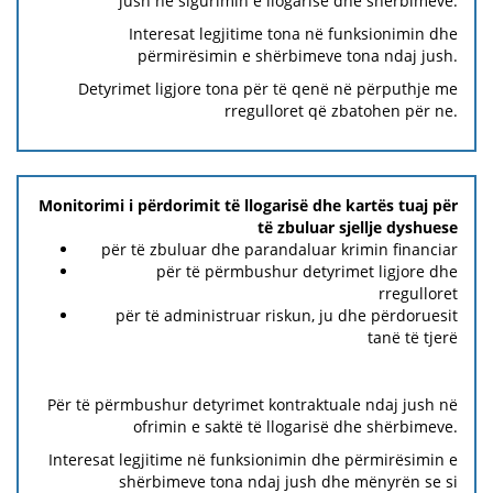
jush në sigurimin e llogarisë dhe shërbimeve.
Interesat legjitime tona në funksionimin dhe
përmirësimin e shërbimeve tona ndaj jush.
Detyrimet ligjore tona për të qenë në përputhje me
rregulloret që zbatohen për ne.
Monitorimi i përdorimit të llogarisë dhe kartës tuaj për
të zbuluar sjellje dyshuese
për të zbuluar dhe parandaluar krimin financiar
për të përmbushur detyrimet ligjore dhe
rregulloret
për të administruar riskun, ju dhe përdoruesit
tanë të tjerë
Për të përmbushur detyrimet kontraktuale ndaj jush në
ofrimin e saktë të llogarisë dhe shërbimeve.
Interesat legjitime në funksionimin dhe përmirësimin e
shërbimeve tona ndaj jush dhe mënyrën se si