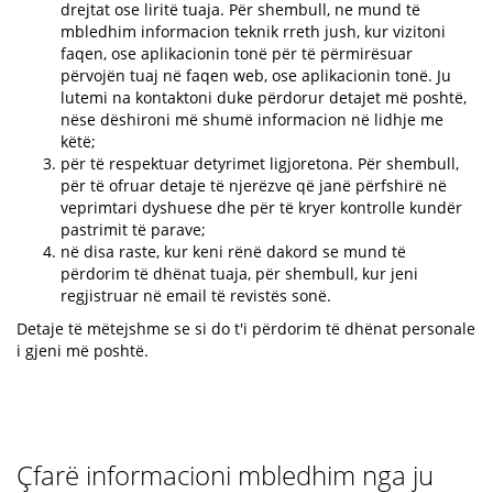
drejtat ose liritë tuaja. Për shembull, ne mund të
mbledhim informacion teknik rreth jush, kur vizitoni
faqen, ose aplikacionin tonë për të përmirësuar
përvojën tuaj në faqen web, ose aplikacionin tonë. Ju
lutemi na kontaktoni duke përdorur detajet më poshtë,
nëse dëshironi më shumë informacion në lidhje me
këtë;
për të respektuar detyrimet ligjoretona. Për shembull,
për të ofruar detaje të njerëzve që janë përfshirë në
veprimtari dyshuese dhe për të kryer kontrolle kundër
pastrimit të parave;
në disa raste, kur keni rënë dakord se mund të
përdorim të dhënat tuaja, për shembull, kur jeni
regjistruar në email të revistës sonë.
Detaje të mëtejshme se si do t'i përdorim të dhënat personale
i gjeni më poshtë.
Çfarë informacioni mbledhim nga ju