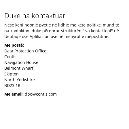
Duke na kontaktuar
Nëse keni ndonjë pyetje në lidhje me këtë politikë, mund të
na kontaktoni duke përdorur strukturën "Na kontaktoni" në
Uebfaqe ose Aplikacion ose në mënyrat e mëposhtme:
Me postë:
Data Protection Office
Contis
Navigation House
Belmont Wharf
Skipton
North Yorkshire
BD23 1RL
Me email:
dpo@contis.com