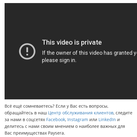
Всё ещё сомневаетесь? Если у Вас есть вопросы,
обращайтесь в наш
Центр обслуживания клиентов
, следите
за нами в соцсетях
Facebook
,
Instagram
или
LinkedIn
и
делитесь с нами своим мнением о наиболее важных для
Вас преимуществах Paysera.