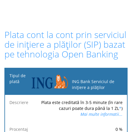
Plata cont la cont prin serviciul
de inițiere a plăților (SIP) bazat
pe tehnologia Open Banking
Tipul
de
ING Bank Serviciul de
plată
inițiere a plăților
Taxa
Taxa
Taxă
Plata este creditată în 3-5 minute (în rare
Descriere
Procentaj
minimă
maximă
fixă
cazuri poate dura până la 1 ZL
*
)
Mai multe informatii...
0
%