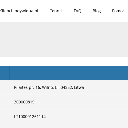
Klienci indywidualni
Cennik
FAQ
Blog
Pomoc
Pilaitės pr. 16, Wilno, LT-04352, Litwa
300060819
LT100001261114