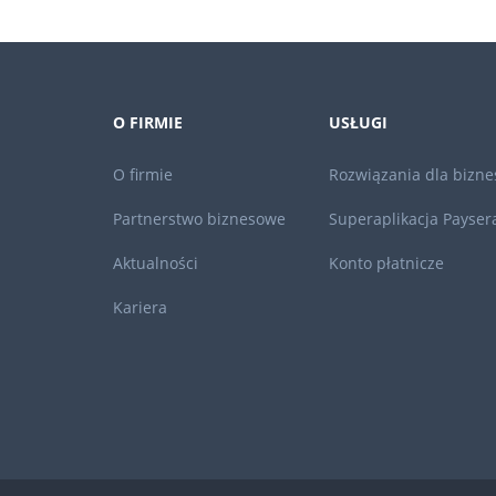
O FIRMIE
USŁUGI
O firmie
Rozwiązania dla bizne
Partnerstwo biznesowe
Superaplikacja Payser
Aktualności
Konto płatnicze
Kariera