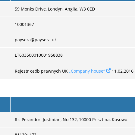
59 Monks Drive, Londyn, Anglia, W3 0ED
10001367
paysera@paysera.uk
LT603500010001958838
Rejestr osób prawnych UK
„Company house“
11.02.2016
Rr. Perandori Justinian, No 132, 10000 Prisztina, Kosowo
811301473