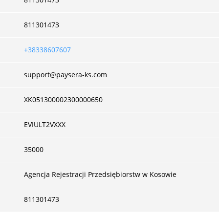
811301473
+38338607607
support@paysera-ks.com
XK051300002300000650
EVIULT2VXXX
35000
Agencja Rejestracji Przedsiębiorstw w Kosowie
811301473