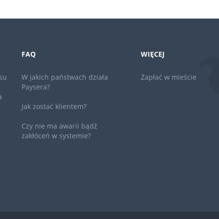
FAQ
WIĘCEJ
su
W jakich państwach działa
Zapłać w mieście
Paysera?
a
Jak zostać klientem?
Czy nie ma awarii bądź
zakłóceń w systemie?