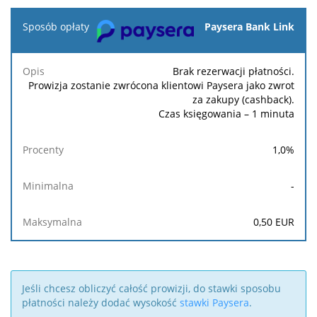
Sposób
Paysera Bank Link
opłaty
Brak rezerwacji płatności.
Opis
Procenty
Minimalna
Maksymalna
Prowizja zostanie zwrócona klientowi Paysera jako zwrot
za zakupy (cashback).
Czas księgowania – 1 minuta
1,0
%
-
0,50
EUR
Jeśli chcesz obliczyć całość prowizji, do stawki sposobu
płatności należy dodać wysokość
stawki Paysera
.