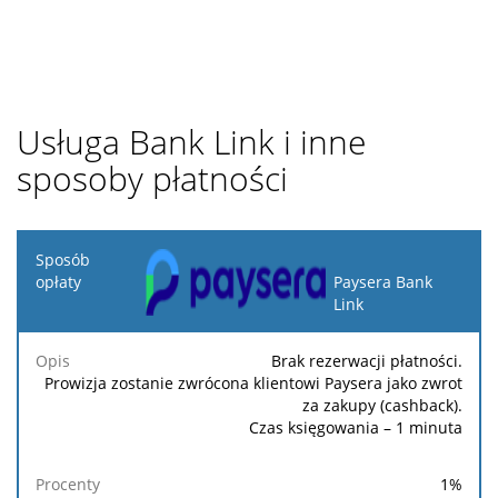
Usługa Bank Link i inne
sposoby płatności
Sposób
opłaty
Paysera Bank
Link
Opis
Procenty
Minimalna
Maksymalna
Stała
Brak rezerwacji płatności.
Prowizja zostanie zwrócona klientowi Paysera jako zwrot
za zakupy (cashback).
Czas księgowania – 1 minuta
1
%