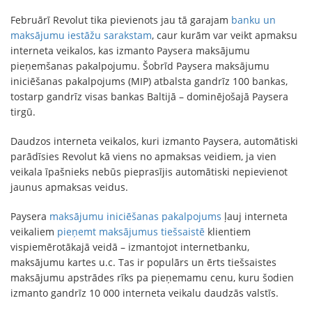
Februārī Revolut tika pievienots jau tā garajam
banku un
maksājumu iestāžu sarakstam
, caur kurām var veikt apmaksu
interneta veikalos, kas izmanto Paysera maksājumu
pieņemšanas pakalpojumu. Šobrīd Paysera maksājumu
iniciēšanas pakalpojums (MIP) atbalsta gandrīz 100 bankas,
tostarp gandrīz visas bankas Baltijā – dominējošajā Paysera
tirgū.
Daudzos interneta veikalos, kuri izmanto Paysera, automātiski
parādīsies Revolut kā viens no apmaksas veidiem, ja vien
veikala īpašnieks nebūs pieprasījis automātiski nepievienot
jaunus apmaksas veidus.
Paysera
maksājumu iniciēšanas pakalpojums
ļauj interneta
veikaliem
pieņemt maksājumus tiešsaistē
klientiem
vispiemērotākajā veidā – izmantojot internetbanku,
maksājumu kartes u.c. Tas ir populārs un ērts tiešsaistes
maksājumu apstrādes rīks pa pieņemamu cenu, kuru šodien
izmanto gandrīz 10 000 interneta veikalu daudzās valstīs.