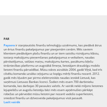
PAR
Paysera
ir starptautisks finanšu tehnoloģiju uzņēmums, kas piedāvā ātrus
un ērtus finanšu pakalpojumus par pieejamām cenām. Mēs saviem
klientiem piedāvājam plašu finanšu un ar tiem saistītu risinājumu klāstu,
tostarp maksājumu pieņemšanas pakalpojumus e-veikaliem, naudas
pārskaitījumus, valūtas maiņu, maksājumu kartes, pasākumu biļešu
tirdzniecības platformu un augstākā līmeņa, lietotājam draudzīgu mobilo
lietotni finanšu pārvaldībai. Mūsu stāsts aizsākās 2004. gadā Viļņā, kad trīs
cilvēku komanda uzsāka ceļojumu uz kopīgu mērķi finanšu nozarē. 2012.
gadā mēs kļuvām par pirmo elektroniskās naudas iestādi Lietuvā, kas
saņēmusi Lietuvas Bankas licenci. Šodien mēs esam 700 darbinieku
komanda, kas darbojas 30 pasaules valstīs. Ar vairāk nekā miljons lietotnes
lejupielāžu un augošu lietotāju bāzi mēs esam apņēmušies pārkāpt
robežas un pārveidot mūsu lietotni par nozarē vadošo superlietotni,
sniedzot finanšu un dzīvesveida pakalpojumus visā pasaulē.
Lasīt vairāk