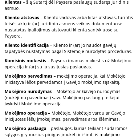
Klientas
– šią Sutartį dėl Paysera paslaugų sudaręs juridinis
asmuo.
Kliento atstovas
– Kliento vadovas arba kitas atstovas, turintis
teisės aktų ir (ar) juridinio asmens veiklos dokumentuose
nustatytus įgaliojimus atstovauti klientą santykiuose su
Paysera.
Kliento identifikacija
– Kliento ir (ar) jo naudos gavėjų
tapatybės nustatymas pagal Sistemoje nurodytas procedūras.
Komisinis mokestis
– Paysera imamas mokestis už Mokėjimo
operaciją ir (ar) su ja susijusias paslaugas.
Mokėjimo pervedimas
– mokėjimo operacija, kai Mokėtojo
iniciatyva lėšos pervedamos į Gavėjo mokėjimo sąskaitą.
Mokėjimo nurodymas
– Mokėtojo ar Gavėjo nurodymas
(mokėjimo pavedimas) savo Mokėjimų paslaugų teikėjui
įvykdyti Mokėjimo operaciją.
Mokėjimo operacija
– Mokėtojo, Mokėtojo vardu ar Gavėjo
inicijuotas lėšų įmokėjimas, pervedimas arba išėmimas.
Mokėjimo paslauga
– paslaugos, kurias teikiant sudaromos
sąlygos grynuosius pinigus įmokėti ir išimti iš mokėjimo