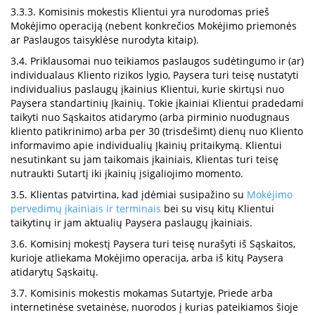
3.3.3. Komisinis mokestis Klientui yra nurodomas prieš
Mokėjimo operaciją (nebent konkrečios Mokėjimo priemonės
ar Paslaugos taisyklėse nurodyta kitaip).
3.4. Priklausomai nuo teikiamos paslaugos sudėtingumo ir (ar)
individualaus Kliento rizikos lygio, Paysera turi teisę nustatyti
individualius paslaugų įkainius Klientui, kurie skirtųsi nuo
Paysera standartinių Įkainių. Tokie įkainiai Klientui pradedami
taikyti nuo Sąskaitos atidarymo (arba pirminio nuodugnaus
kliento patikrinimo) arba per 30 (trisdešimt) dienų nuo Kliento
informavimo apie individualių Įkainių pritaikymą. Klientui
nesutinkant su jam taikomais įkainiais, Klientas turi teisę
nutraukti Sutartį iki įkainių įsigaliojimo momento.
3.5. Klientas patvirtina, kad įdėmiai susipažino su
Mokėjimo
pervedimų įkainiais ir terminais
bei su visų kitų Klientui
taikytinų ir jam aktualių Paysera paslaugų įkainiais.
3.6. Komisinį mokestį Paysera turi teisę nurašyti iš Sąskaitos,
kurioje atliekama Mokėjimo operacija, arba iš kitų Paysera
atidarytų Sąskaitų.
3.7. Komisinis mokestis mokamas Sutartyje, Priede arba
internetinėse svetainėse, nuorodos į kurias pateikiamos šioje