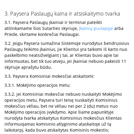
3. Paysera Paslaugų kaina ir atsiskaitymo tvarka
3.1. Paysera Paslaugų įkainiai ir terminai pateikti
atitinkamame šios Sutarties skyriuje,
Įkainių puslapyje
arba
Priede, skirtame konkrečiai Paslaugai.
3.2. Jeigu Paysera sumažina Sistemoje nurodytus bendruosius
Paslaugų teikimo įkainius, jie Klientui yra taikomi iš karto nuo
paskelbimo neatsižvelgiant į tai, ar Klientas buvo apie tai
informuotas, bet tik tuo atveju, jei įkainiai nebuvo pakeisti 11
skyriuje aprašytu būdu.
3.3. Paysera Komisiniai mokesčiai atskaitomi:
3.3.1. Mokėjimo operacijos metu;
3.3.2. jei Komisiniai mokesčiai nebuvo nuskaityti Mokėjimo
operacijos metu, Paysera turi teisę nuskaityti Komisinius
mokesčius vėliau, bet ne vėliau nei per 2 (du) metus nuo
Mokėjimo operacijos įvykdymo. Apie šiame papunktyje
nurodyta tvarka atskaitytus Komisinius mokesčius Klientas
informuojamas komisinio atlyginimo ataskaitoje už tą
laikotarpį, kada buvo atskaitytas Komisinis mokestis;