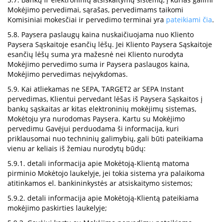
Mokėjimo pervedimai, sąrašas, pervedimams taikomi
Komisiniai mokesčiai ir pervedimo terminai yra
pateikiami čia
.
5.8. Paysera paslaugų kaina nuskaičiuojama nuo Kliento
Paysera Sąskaitoje esančių lėšų. Jei Kliento Paysera Sąskaitoje
esančių lėšų suma yra mažesnė nei Kliento nurodyta
Mokėjimo pervedimo suma ir Paysera paslaugos kaina,
Mokėjimo pervedimas neįvykdomas.
5.9. Kai atliekamas ne SEPA, TARGET2 ar SEPA Instant
pervedimas, Klientui pervedant lėšas iš Paysera Sąskaitos į
bankų sąskaitas ar kitas elektroninių mokėjimų sistemas,
Mokėtoju yra nurodomas Paysera. Kartu su Mokėjimo
pervedimu Gavėjui perduodama ši informacija, kuri
priklausomai nuo techninių galimybių, gali būti pateikiama
vienu ar keliais iš žemiau nurodytų būdų:
5.9.1. detali informacija apie Mokėtoją-Klientą matoma
pirminio Mokėtojo laukelyje, jei tokia sistema yra palaikoma
atitinkamos el. bankininkystės ar atsiskaitymo sistemos;
5.9.2. detali informacija apie Mokėtoją-Klientą pateikiama
mokėjimo paskirties laukelyje;