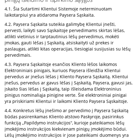
4.1. Šia Sutartimi Klientui Sistemoje neterminuotam
laikotarpiui yra atidaroma Paysera Sąskaita.
4.2. Paysera Sąskaita suteikia galimybę Klientui įnešti,
pervesti, laikyti savo Sąskaitoje pervedimams skirtas lėšas,
atlikti vietinius ir tarptautinius lėšų pervedimus, mokėti
įmokas, gauti lėšas į Sąskaitą, atsiskaityti už prekes ir
paslaugas, atlikti kitas operacijas, tiesiogiai susijusias su lėšų
pervedimais.
4.3. Paysera Sąskaitoje esančios Kliento lėšos laikomos
Elektroniniais pinigais, kuriuos Paysera išleidžia Klientui
pervedus ar įnešus lėšas į Kliento Paysera Sąskaitą. Klientui
įnešus, pervedus ar gavus lėšas į Sąskaitą, Paysera, gavusi jas,
įskaito šias lėšas į Sąskaitą, taip išleisdama Elektroninius
pinigus nominaliąja pinigine verte. Šie elektroniniai pinigai
yra priskiriami Klientui ir laikomi Kliento Paysera Sąskaitoje.
4.4. Konkretus lėšų įnešimo ar pervedimo į Paysera Sąskaitą
būdas pasirenkamas Kliento atstovo Paskyroje, pasirinkus
funkciją „Papildymo instrukcijos“, kurioje pateikiamos lėšų
įmokėjimo instrukcijos kiekvienam pinigų įmokėjimo būdui.
Lėšų įmokėjimo instrukcijos ir jose pateikiami duomenys yra