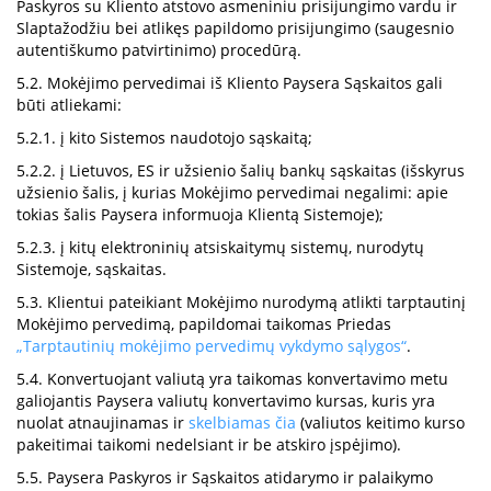
Paskyros su Kliento atstovo asmeniniu prisijungimo vardu ir
Slaptažodžiu bei atlikęs papildomo prisijungimo (saugesnio
autentiškumo patvirtinimo) procedūrą.
5.2. Mokėjimo pervedimai iš Kliento Paysera Sąskaitos gali
būti atliekami:
5.2.1. į kito Sistemos naudotojo sąskaitą;
5.2.2. į Lietuvos, ES ir užsienio šalių bankų sąskaitas (išskyrus
užsienio šalis, į kurias Mokėjimo pervedimai negalimi: apie
tokias šalis Paysera informuoja Klientą Sistemoje);
5.2.3. į kitų elektroninių atsiskaitymų sistemų, nurodytų
Sistemoje, sąskaitas.
5.3. Klientui pateikiant Mokėjimo nurodymą atlikti tarptautinį
Mokėjimo pervedimą, papildomai taikomas Priedas
„Tarptautinių mokėjimo pervedimų vykdymo sąlygos“
.
5.4. Konvertuojant valiutą yra taikomas konvertavimo metu
galiojantis Paysera valiutų konvertavimo kursas, kuris yra
nuolat atnaujinamas ir
skelbiamas čia
(valiutos keitimo kurso
pakeitimai taikomi nedelsiant ir be atskiro įspėjimo).
5.5. Paysera Paskyros ir Sąskaitos atidarymo ir palaikymo