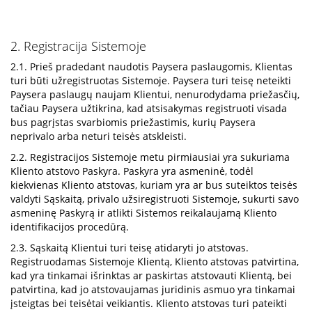
2. Registracija Sistemoje
2.1. Prieš pradedant naudotis Paysera paslaugomis, Klientas
turi būti užregistruotas Sistemoje. Paysera turi teisę neteikti
Paysera paslaugų naujam Klientui, nenurodydama priežasčių,
tačiau Paysera užtikrina, kad atsisakymas registruoti visada
bus pagrįstas svarbiomis priežastimis, kurių Paysera
neprivalo arba neturi teisės atskleisti.
2.2. Registracijos Sistemoje metu pirmiausiai yra sukuriama
Kliento atstovo Paskyra. Paskyra yra asmeninė, todėl
kiekvienas Kliento atstovas, kuriam yra ar bus suteiktos teisės
valdyti Sąskaitą, privalo užsiregistruoti Sistemoje, sukurti savo
asmeninę Paskyrą ir atlikti Sistemos reikalaujamą Kliento
identifikacijos procedūrą.
2.3. Sąskaitą Klientui turi teisę atidaryti jo atstovas.
Registruodamas Sistemoje Klientą, Kliento atstovas patvirtina,
kad yra tinkamai išrinktas ar paskirtas atstovauti Klientą, bei
patvirtina, kad jo atstovaujamas juridinis asmuo yra tinkamai
įsteigtas bei teisėtai veikiantis. Kliento atstovas turi pateikti