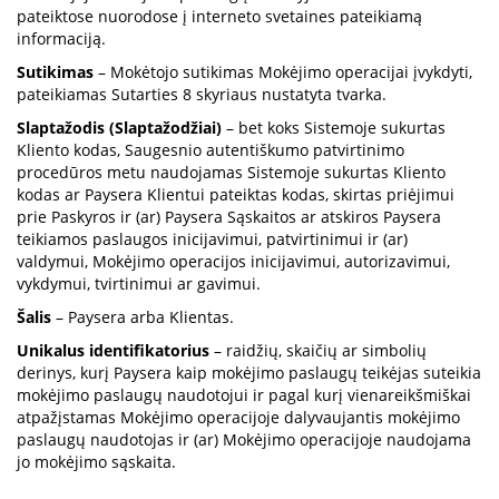
pateiktose nuorodose į interneto svetaines pateikiamą
informaciją.
Sutikimas
– Mokėtojo sutikimas Mokėjimo operacijai įvykdyti,
pateikiamas Sutarties 8 skyriaus nustatyta tvarka.
Slaptažodis (Slaptažodžiai)
– bet koks Sistemoje sukurtas
Kliento kodas, Saugesnio autentiškumo patvirtinimo
procedūros metu naudojamas Sistemoje sukurtas Kliento
kodas ar Paysera Klientui pateiktas kodas, skirtas priėjimui
prie Paskyros ir (ar) Paysera Sąskaitos ar atskiros Paysera
teikiamos paslaugos inicijavimui, patvirtinimui ir (ar)
valdymui, Mokėjimo operacijos inicijavimui, autorizavimui,
vykdymui, tvirtinimui ar gavimui.
Šalis
– Paysera arba Klientas.
Unikalus identifikatorius
– raidžių, skaičių ar simbolių
derinys, kurį Paysera kaip mokėjimo paslaugų teikėjas suteikia
mokėjimo paslaugų naudotojui ir pagal kurį vienareikšmiškai
atpažįstamas Mokėjimo operacijoje dalyvaujantis mokėjimo
paslaugų naudotojas ir (ar) Mokėjimo operacijoje naudojama
jo mokėjimo sąskaita.