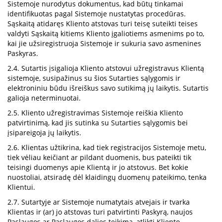
Sistemoje nurodytus dokumentus, kad būtų tinkamai
identifikuotas pagal Sistemoje nustatytas procedūras.
Sąskaitą atidaręs Kliento atstovas turi teisę suteikti teises
valdyti Sąskaitą kitiems Kliento įgaliotiems asmenims po to,
kai jie užsiregistruoja Sistemoje ir sukuria savo asmenines
Paskyras.
2.4. Sutartis įsigalioja Kliento atstovui užregistravus Klientą
sistemoje, susipažinus su šios Sutarties sąlygomis ir
elektroniniu būdu išreiškus savo sutikimą jų laikytis. Sutartis
galioja neterminuotai.
2.5. Kliento užregistravimas Sistemoje reiškia Kliento
patvirtinimą, kad jis sutinka su Sutarties sąlygomis bei
įsipareigoja jų laikytis.
2.6. Klientas užtikrina, kad tiek registracijos Sistemoje metu,
tiek vėliau keičiant ar pildant duomenis, bus pateikti tik
teisingi duomenys apie Klientą ir jo atstovus. Bet kokie
nuostoliai, atsiradę dėl klaidingų duomenų pateikimo, tenka
Klientui.
2.7. Sutartyje ar Sistemoje numatytais atvejais ir tvarka
Klientas ir (ar) jo atstovas turi patvirtinti Paskyrą, naujos
Paslaugos ar Paslaugos dalies teikimą, atlikti Kliento