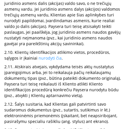
juridinio asmens dalis (akcijas) valdo savo, o ne trečiųjų
asmenų vardu. Jei juridinio asmens dalys (akcijos) valdomos
trečiųjų asmenų vardu, Klientas apie šias aplinkybes turi
nurodyti papildomai, įvardindamas asmenis, kurie realiai
valdo jo dalis (akcijas). Paysera turi teisę atsisakyti teikti
paslaugas, jei paaiškėja, jog juridinio asmens naudos gavėjų
nustatyti neįmanoma (pvz., kai juridinio asmens naudos
gavėjai yra pareikštinių akcijų savininkai).
2.10. Klientų identifikacijos atlikimo vietos, procedūros,
sąlygos ir įkainiai
nurodyti čia
.
2.11. Atskirais atvejais, vykdydama teisės aktų nustatytus
įpareigojimus arba, jei to reikalauja pačių reikalaujamų
dokumentų tipas (pvz., būtina pateikti dokumento originalą),
Paysera turi teisę reikalauti iš Kliento atlikti Kliento
identifikacijos procedūrą konkrečiu Paysera nurodytu būdu
(pvz., atvykti į Klientų aptarnavimo vietą).
2.12. Šalys susitaria, kad Klientas gali patvirtinti savo
sudaromus dokumentus (pvz., sutartis, sutikimus ir kt.)
elektroninėmis priemonėmis (įskaitant, bet neapsiribojant,
pasirašymu specialiu rašikliu (ang. stylus) ant ekrano).