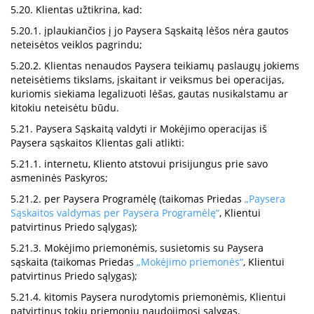
5.20. Klientas užtikrina, kad:
5.20.1. įplaukiančios į jo Paysera Sąskaitą lėšos nėra gautos
neteisėtos veiklos pagrindu;
5.20.2. Klientas nenaudos Paysera teikiamų paslaugų jokiems
neteisėtiems tikslams, įskaitant ir veiksmus bei operacijas,
kuriomis siekiama legalizuoti lėšas, gautas nusikalstamu ar
kitokiu neteisėtu būdu.
5.21. Paysera Sąskaitą valdyti ir Mokėjimo operacijas iš
Paysera sąskaitos Klientas gali atlikti:
5.21.1. internetu, Kliento atstovui prisijungus prie savo
asmeninės Paskyros;
5.21.2. per Paysera Programėlę (taikomas Priedas
„Paysera
Sąskaitos valdymas per Paysera Programėlę“
, Klientui
patvirtinus Priedo sąlygas);
5.21.3. Mokėjimo priemonėmis, susietomis su Paysera
sąskaita (taikomas Priedas
„Mokėjimo priemonės“
, Klientui
patvirtinus Priedo sąlygas);
5.21.4. kitomis Paysera nurodytomis priemonėmis, Klientui
patvirtinus tokių priemonių naudojimosi sąlygas.