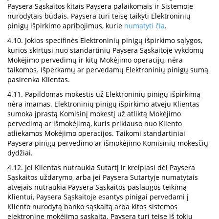
Paysera Sąskaitos kitais Paysera palaikomais ir Sistemoje
nurodytais būdais. Paysera turi teisę taikyti Elektroninių
pinigų išpirkimo apribojimus, kurie
numatyti čia
.
4.10. Jokios specifinės Elektroninių pinigų išpirkimo sąlygos,
kurios skirtųsi nuo standartinių Paysera Sąskaitoje vykdomų
Mokėjimo pervedimų ir kitų Mokėjimo operacijų, nėra
taikomos. Išperkamų ar pervedamų Elektroninių pinigų sumą
pasirenka Klientas.
4.11. Papildomas mokestis už Elektroninių pinigų išpirkimą
nėra imamas. Elektroninių pinigų išpirkimo atveju Klientas
sumoka įprastą Komisinį mokestį už atliktą Mokėjimo
pervedimą ar išmokėjimą, kuris priklauso nuo Kliento
atliekamos Mokėjimo operacijos. Taikomi standartiniai
Paysera pinigų pervedimo ar išmokėjimo Komisinių mokesčių
dydžiai.
4.12. Jei Klientas nutraukia Sutartį ir kreipiasi dėl Paysera
Sąskaitos uždarymo, arba jei Paysera Sutartyje numatytais
atvejais nutraukia Paysera Sąskaitos paslaugos teikimą
Klientui, Paysera Sąskaitoje esantys pinigai pervedami į
Kliento nurodytą banko sąskaitą arba kitos sistemos
elektroninę mokėjimo sąskaitą. Paysera turi teisę iš tokių