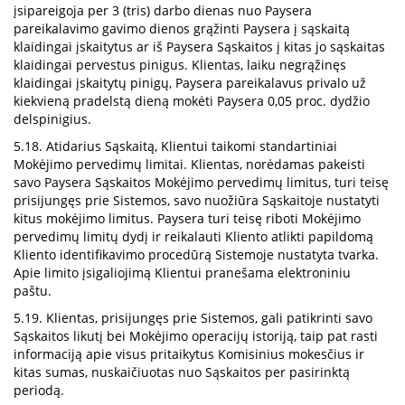
įsipareigoja per 3 (tris) darbo dienas nuo Paysera
pareikalavimo gavimo dienos grąžinti Paysera į sąskaitą
klaidingai įskaitytus ar iš Paysera Sąskaitos į kitas jo sąskaitas
klaidingai pervestus pinigus. Klientas, laiku negrąžinęs
klaidingai įskaitytų pinigų, Paysera pareikalavus privalo už
kiekvieną pradelstą dieną mokėti Paysera 0,05 proc. dydžio
delspinigius.
5.18. Atidarius Sąskaitą, Klientui taikomi standartiniai
Mokėjimo pervedimų limitai. Klientas, norėdamas pakeisti
savo Paysera Sąskaitos Mokėjimo pervedimų limitus, turi teisę
prisijungęs prie Sistemos, savo nuožiūra Sąskaitoje nustatyti
kitus mokėjimo limitus. Paysera turi teisę riboti Mokėjimo
pervedimų limitų dydį ir reikalauti Kliento atlikti papildomą
Kliento identifikavimo procedūrą Sistemoje nustatyta tvarka.
Apie limito įsigaliojimą Klientui pranešama elektroniniu
paštu.
5.19. Klientas, prisijungęs prie Sistemos, gali patikrinti savo
Sąskaitos likutį bei Mokėjimo operacijų istoriją, taip pat rasti
informaciją apie visus pritaikytus Komisinius mokesčius ir
kitas sumas, nuskaičiuotas nuo Sąskaitos per pasirinktą
periodą.