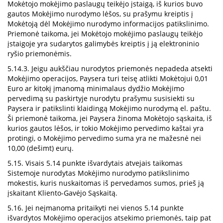
Mokėtojo mokėjimo paslaugų teikėjo įstaigą, iš kurios buvo
gautos Mokėjimo nurodymo lėšos, su prašymu kreiptis į
Mokėtoją dėl Mokėjimo nurodymo informacijos patikslinimo.
Priemonė taikoma, jei Mokėtojo mokėjimo paslaugų teikėjo
įstaigoje yra sudarytos galimybės kreiptis į ją elektroninio
ryšio priemonėmis.
5.14.3. Jeigu aukščiau nurodytos priemonės nepadeda atsekti
Mokėjimo operacijos, Paysera turi teisę atlikti Mokėtojui 0,01
Euro ar kitokį įmanomą minimalaus dydžio Mokėjimo
pervedimą su paskirtyje nurodytu prašymu susisiekti su
Paysera ir patikslinti klaidingą Mokėjimo nurodymą el. paštu.
Ši priemonė taikoma, jei Paysera žinoma Mokėtojo sąskaita, iš
kurios gautos lėšos, ir tokio Mokėjimo pervedimo kaštai yra
protingi, o Mokėjimo pervedimo suma yra ne mažesnė nei
10,00 (dešimt) eurų.
5.15. Visais 5.14 punkte išvardytais atvejais taikomas
Sistemoje nurodytas Mokėjimo nurodymo patikslinimo
mokestis, kuris nuskaitomas iš pervedamos sumos, prieš ją
įskaitant Kliento-Gavėjo Sąskaitą.
5.16. Jei neįmanoma pritaikyti nei vienos 5.14 punkte
išvardytos Mokėjimo operacijos atsekimo priemonės, taip pat