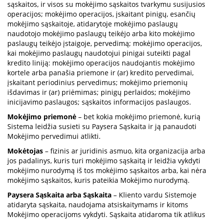
sąskaitos, ir visos su mokėjimo sąskaitos tvarkymu susijusios
operacijos; mokėjimo operacijos, įskaitant pinigų, esančių
mokėjimo sąskaitoje, atidarytoje mokėjimo paslaugų
naudotojo mokėjimo paslaugų teikėjo arba kito mokėjimo
paslaugų teikėjo įstaigoje, pervedimą; mokėjimo operacijos,
kai mokėjimo paslaugų naudotojui pinigai suteikti pagal
kredito liniją: mokėjimo operacijos naudojantis mokėjimo
kortele arba panašia priemone ir (ar) kredito pervedimai,
įskaitant periodinius pervedimus; mokėjimo priemonių
išdavimas ir (ar) priėmimas; pinigų perlaidos; mokėjimo
inicijavimo paslaugos; sąskaitos informacijos paslaugos.
Mokėjimo priemonė
– bet kokia mokėjimo priemonė, kurią
Sistema leidžia susieti su Paysera Sąskaita ir ją panaudoti
Mokėjimo pervedimui atlikti.
Mokėtojas
– fizinis ar juridinis asmuo, kita organizacija arba
jos padalinys, kuris turi mokėjimo sąskaitą ir leidžia vykdyti
mokėjimo nurodymą iš tos mokėjimo sąskaitos arba, kai nėra
mokėjimo sąskaitos, kuris pateikia Mokėjimo nurodymą.
Paysera Sąskaita arba Sąskaita
– Kliento vardu Sistemoje
atidaryta sąskaita, naudojama atsiskaitymams ir kitoms
Mokėjimo operacijoms vykdyti. Sąskaita atidaroma tik atlikus