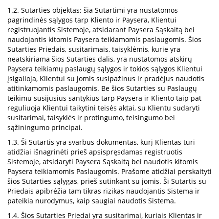
1.2. Sutarties objektas: šia Sutartimi yra nustatomos
pagrindinės sąlygos tarp Kliento ir Paysera, Klientui
registruojantis Sistemoje, atsidarant Paysera Sąskaitą bei
naudojantis kitomis Paysera teikiamomis paslaugomis. Šios
Sutarties Priedais, susitarimais, taisyklėmis, kurie yra
neatskiriama šios Sutarties dalis, yra nustatomos atskirų
Paysera teikiamų paslaugų sąlygos ir tokios sąlygos Klientui
įsigalioja, Klientui su jomis susipažinus ir pradėjus naudotis
atitinkamomis paslaugomis. Be šios Sutarties su Paslaugų
teikimu susijusius santykius tarp Paysera ir Kliento taip pat
reguliuoja Klientui taikytini teisės aktai, su Klientu sudaryti
susitarimai, taisyklės ir protingumo, teisingumo bei
sąžiningumo principai.
1.3. Ši Sutartis yra svarbus dokumentas, kurį Klientas turi
atidžiai išnagrinėti prieš apsispręsdamas registruotis
Sistemoje, atsidaryti Paysera Sąskaitą bei naudotis kitomis
Paysera teikiamomis Paslaugomis. Prašome atidžiai perskaityti
šios Sutarties sąlygas, prieš sutinkant su jomis. Ši Sutartis su
Priedais apibrėžia tam tikras rizikas naudojantis Sistema ir
pateikia nurodymus, kaip saugiai naudotis Sistema.
1.4. Šios Sutarties Priedai yra susitarimai, kuriais Klientas ir