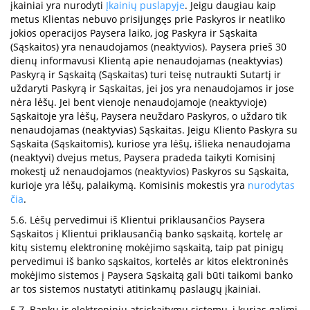
įkainiai yra nurodyti
Įkainių puslapyje
. Jeigu daugiau kaip
metus Klientas nebuvo prisijungęs prie Paskyros ir neatliko
jokios operacijos Paysera laiko, jog Paskyra ir Sąskaita
(Sąskaitos) yra nenaudojamos (neaktyvios). Paysera prieš 30
dienų informavusi Klientą apie nenaudojamas (neaktyvias)
Paskyrą ir Sąskaitą (Sąskaitas) turi teisę nutraukti Sutartį ir
uždaryti Paskyrą ir Sąskaitas, jei jos yra nenaudojamos ir jose
nėra lėšų. Jei bent vienoje nenaudojamoje (neaktyvioje)
Sąskaitoje yra lėšų, Paysera neuždaro Paskyros, o uždaro tik
nenaudojamas (neaktyvias) Sąskaitas. Jeigu Kliento Paskyra su
Sąskaita (Sąskaitomis), kuriose yra lėšų, išlieka nenaudojama
(neaktyvi) dvejus metus, Paysera pradeda taikyti Komisinį
mokestį už nenaudojamos (neaktyvios) Paskyros su Sąskaita,
kurioje yra lėšų, palaikymą. Komisinis mokestis yra
nurodytas
čia
.
5.6. Lėšų pervedimui iš Klientui priklausančios Paysera
Sąskaitos į Klientui priklausančią banko sąskaitą, kortelę ar
kitų sistemų elektroninę mokėjimo sąskaitą, taip pat pinigų
pervedimui iš banko sąskaitos, kortelės ar kitos elektroninės
mokėjimo sistemos į Paysera Sąskaitą gali būti taikomi banko
ar tos sistemos nustatyti atitinkamų paslaugų įkainiai.
5.7. Bankų ir elektroninių atsiskaitymų sistemų, į kurias galimi