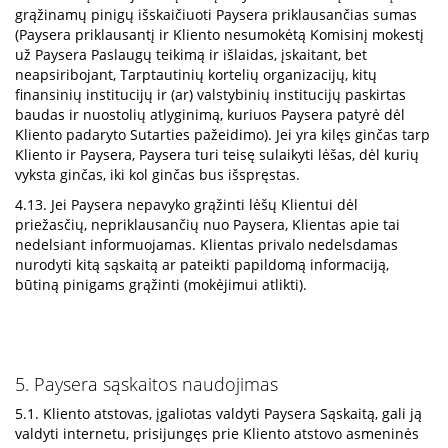
grąžinamų pinigų išskaičiuoti Paysera priklausančias sumas
(Paysera priklausantį ir Kliento nesumokėtą Komisinį mokestį
už Paysera Paslaugų teikimą ir išlaidas, įskaitant, bet
neapsiribojant, Tarptautinių kortelių organizacijų, kitų
finansinių institucijų ir (ar) valstybinių institucijų paskirtas
baudas ir nuostolių atlyginimą, kuriuos Paysera patyrė dėl
Kliento padaryto Sutarties pažeidimo). Jei yra kilęs ginčas tarp
Kliento ir Paysera, Paysera turi teisę sulaikyti lėšas, dėl kurių
vyksta ginčas, iki kol ginčas bus išspręstas.
4.13. Jei Paysera nepavyko grąžinti lėšų Klientui dėl
priežasčių, nepriklausančių nuo Paysera, Klientas apie tai
nedelsiant informuojamas. Klientas privalo nedelsdamas
nurodyti kitą sąskaitą ar pateikti papildomą informaciją,
būtiną pinigams grąžinti (mokėjimui atlikti).
5. Paysera sąskaitos naudojimas
5.1. Kliento atstovas, įgaliotas valdyti Paysera Sąskaitą, gali ją
valdyti internetu, prisijungęs prie Kliento atstovo asmeninės