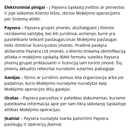
Elektroniniai pinigai
– į Paysera Sąskaitą įneštos ar pervestos
ir joje laikomos Kliento lėšos, skirtos Mokėjimo operacijoms
per Sistemą atlikti.
Paysera
– Paysera grupės įmonės, atsižvelgiant į Kliento
rezidavimo valstybę, bei kiti juridiniai asmenys, kurie yra
pasitelkiami teikiant paslaugas;visas Mokėjimo paslaugas
teiks išimtinai licencijuotos įmonės. Pradinė paskyra
atidaroma Paysera Ltd įmonės, o kliento tinkamą identifikaciją
atlieka ir mokėjimo sąskaitą IBAN formatu suteikia Paysera
įmonių grupei priklausanti ir licenciją tam turinti įmonė. Šių
įmonių aktualūs rekvizitai nurodomi sutarties pabaigoje.
Gavėjas
– fizinis ar juridinis asmuo, kita organizacija arba jos
padalinys, kuris Mokėjimo nurodyme nurodytas kaip
Mokėjimo operacijos lėšų gavėjas.
Išrašas
– Paysera paruoštas ir pateiktas dokumentas, kuriame
pateikiama informacija apie per tam tikrą laikotarpį Sąskaitoje
atliktas Mokėjimo operacijas.
Įkainiai
– Paysera nustatyta tvarka patvirtinti Paysera
paslaugų ir operacijų įkainiai.