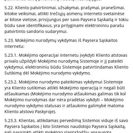
5.22. Kliento patvirtinimai, užsakymai, prašymai, pranešimai,
kitokie veiksmai, atlikti trečiųjų asmenų interneto svetainėse
ar kitose vietose, prisijungus per savo Paysera Sąskaitą ir tokiu
būdu save identifikavus, yra prilyginami elektroniniu parašu
patvirtinto sandorio sudarymui.
5.23. Mokėjimo nurodymų vykdymas iš Paysera Sąskaitos
internetu:
5.23.1. Mokėjimo operacijai internetu įvykdyti Kliento atstovas
privalo užpildyti Mokėjimo nurodymą Sistemoje ir jį pateikti
vykdymui, elektroniniu būdu Sistemoje patvirtindamas Kliento
Sutikimą dėl Mokėjimo nurodymo vykdymo.
5.23.2. Mokėjimo nurodymo pateikimas vykdymui Sistemoje
yra Kliento sutikimas atlikti Mokėjimo operaciją ir negali būti
atšaukiamas (Mokėjimo nurodymo atšaukimas galimas tik kol
Mokėjimo nurodymas dar nėra pradėtas vykdyti – Mokėjimo
nurodymo vykdymo statusas ir atšaukimo galimybė matoma
Kliento atstovo Paskyroje).
5.23.3. Klientas, atlikdamas pervedimą Sistemos viduje iš savo
Paysera Sąskaitos į kito Sistemos naudotojo Paysera Sąskaitą,
gali pasirinkti atlikti mokėtojo slaptažodžiu apsaugotą