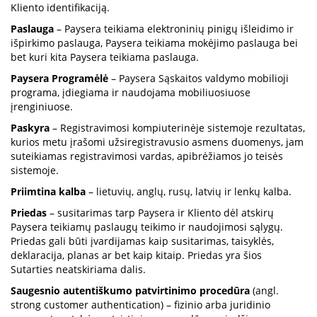
Kliento identifikaciją.
Paslauga
– Paysera teikiama elektroninių pinigų išleidimo ir
išpirkimo paslauga, Paysera teikiama mokėjimo paslauga bei
bet kuri kita Paysera teikiama paslauga.
Paysera Programėlė
– Paysera Sąskaitos valdymo mobilioji
programa, įdiegiama ir naudojama mobiliuosiuose
įrenginiuose.
Paskyra
– Registravimosi kompiuterinėje sistemoje rezultatas,
kurios metu įrašomi užsiregistravusio asmens duomenys, jam
suteikiamas registravimosi vardas, apibrėžiamos jo teisės
sistemoje.
Priimtina kalba
– lietuvių, anglų, rusų, latvių ir lenkų kalba.
Priedas
– susitarimas tarp Paysera ir Kliento dėl atskirų
Paysera teikiamų paslaugų teikimo ir naudojimosi sąlygų.
Priedas gali būti įvardijamas kaip susitarimas, taisyklės,
deklaracija, planas ar bet kaip kitaip. Priedas yra šios
Sutarties neatskiriama dalis.
Saugesnio autentiškumo patvirtinimo procedūra
(angl.
strong customer authentication) – fizinio arba juridinio