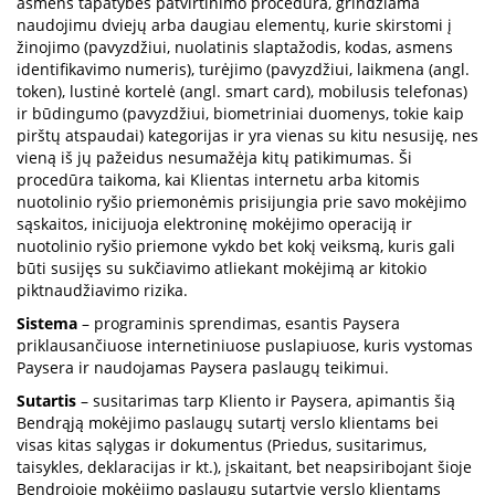
asmens tapatybės patvirtinimo procedūra, grindžiama
naudojimu dviejų arba daugiau elementų, kurie skirstomi į
žinojimo (pavyzdžiui, nuolatinis slaptažodis, kodas, asmens
identifikavimo numeris), turėjimo (pavyzdžiui, laikmena (angl.
token), lustinė kortelė (angl. smart card), mobilusis telefonas)
ir būdingumo (pavyzdžiui, biometriniai duomenys, tokie kaip
pirštų atspaudai) kategorijas ir yra vienas su kitu nesusiję, nes
vieną iš jų pažeidus nesumažėja kitų patikimumas. Ši
procedūra taikoma, kai Klientas internetu arba kitomis
nuotolinio ryšio priemonėmis prisijungia prie savo mokėjimo
sąskaitos, inicijuoja elektroninę mokėjimo operaciją ir
nuotolinio ryšio priemone vykdo bet kokį veiksmą, kuris gali
būti susijęs su sukčiavimo atliekant mokėjimą ar kitokio
piktnaudžiavimo rizika.
Sistema
– programinis sprendimas, esantis Paysera
priklausančiuose internetiniuose puslapiuose, kuris vystomas
Paysera ir naudojamas Paysera paslaugų teikimui.
Sutartis
– susitarimas tarp Kliento ir Paysera, apimantis šią
Bendrąją mokėjimo paslaugų sutartį verslo klientams bei
visas kitas sąlygas ir dokumentus (Priedus, susitarimus,
taisykles, deklaracijas ir kt.), įskaitant, bet neapsiribojant šioje
Bendrojoje mokėjimo paslaugų sutartyje verslo klientams