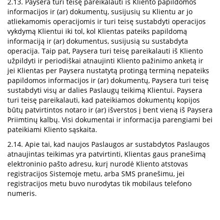
2.13. Paysera turi teisę pareikalauti iš Kliento papildomos
informacijos ir (ar) dokumentų, susijusių su Klientu ar jo
atliekamomis operacijomis ir turi teisę sustabdyti operacijos
vykdymą Klientui iki tol, kol Klientas pateiks papildomą
informaciją ir (ar) dokumentus, susijusią su sustabdyta
operacija. Taip pat, Paysera turi teisę pareikalauti iš Kliento
užpildyti ir periodiškai atnaujinti Kliento pažinimo anketą ir
jei Klientas per Paysera nustatytą protingą terminą nepateiks
papildomos informacijos ir (ar) dokumentų, Paysera turi teisę
sustabdyti visų ar dalies Paslaugų teikimą Klientui. Paysera
turi teisę pareikalauti, kad pateikiamos dokumentų kopijos
būtų patvirtintos notaro ir (ar) išverstos į bent vieną iš Paysera
Priimtinų kalbų. Visi dokumentai ir informacija parengiami bei
pateikiami Kliento sąskaita.
2.14. Apie tai, kad naujos Paslaugos ar sustabdytos Paslaugos
atnaujintas teikimas yra patvirtinti, Klientas gaus pranešimą
elektroninio pašto adresu, kurį nurodė Kliento atstovas
registracijos Sistemoje metu, arba SMS pranešimu, jei
registracijos metu buvo nurodytas tik mobilaus telefono
numeris.