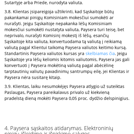
Sutartyje arba Priede, nurodyta valiuta.
3.8. Klientas įsipareigoja užtikrinti, kad Sąskaitoje būtų
pakankamai pinigų Komisiniam mokesčiui sumokėti ar
nurašyti. Jeigu Sąskaitoje nepakanka lėšų Komisiniam
mokesčiui sumokėti nustatyta valiuta, Paysera turi teisę, bet
neprivalo, nurašyti Komisinį mokestį iš lėšų, esančių
Sąskaitoje kita valiuta, konvertuodama tą valiutą į reikiamą
valiutą pagal Klientui taikomą Paysera valiutos keitimo kursą.
Standartinis Paysera valiutos kursas yra
skelbiamas čia
. Jeigu
Sąskaitoje yra lėšų keliomis kitomis valiutomis, Paysera jas gali
konvertuoti į Paysera mokėtiną valiutą pagal abėcėlinę
tarptautinių valiutų pavadinimų santrumpų eilę, jei Klientas ir
Paysera nėra susitarę kitaip.
3.9. Klientas, laiku nesumokėjęs Paysera atlygio už suteiktas
Paslaugas, Paysera pareikalavus privalo už kiekvieną
pradelstą dieną mokėti Paysera 0,05 proc. dydžio delspinigius.
4. Paysera sąskaitos atidarymas. Elektroninių
pinigų išleidimo ir išpirkimo sąlygos