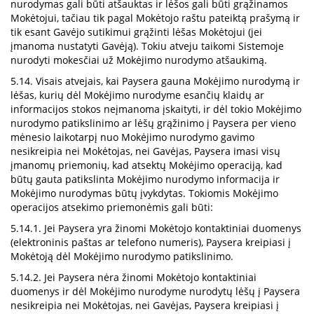
nurodymas gali būti atšauktas ir lėšos gali būti grąžinamos
Mokėtojui, tačiau tik pagal Mokėtojo raštu pateiktą prašymą ir
tik esant Gavėjo sutikimui grąžinti lėšas Mokėtojui (jei
įmanoma nustatyti Gavėją). Tokiu atveju taikomi Sistemoje
nurodyti mokesčiai už Mokėjimo nurodymo atšaukimą.
5.14. Visais atvejais, kai Paysera gauna Mokėjimo nurodymą ir
lėšas, kurių dėl Mokėjimo nurodyme esančių klaidų ar
informacijos stokos neįmanoma įskaityti, ir dėl tokio Mokėjimo
nurodymo patikslinimo ar lėšų grąžinimo į Paysera per vieno
mėnesio laikotarpį nuo Mokėjimo nurodymo gavimo
nesikreipia nei Mokėtojas, nei Gavėjas, Paysera imasi visų
įmanomų priemonių, kad atsektų Mokėjimo operaciją, kad
būtų gauta patikslinta Mokėjimo nurodymo informacija ir
Mokėjimo nurodymas būtų įvykdytas. Tokiomis Mokėjimo
operacijos atsekimo priemonėmis gali būti:
5.14.1. Jei Paysera yra žinomi Mokėtojo kontaktiniai duomenys
(elektroninis paštas ar telefono numeris), Paysera kreipiasi į
Mokėtoją dėl Mokėjimo nurodymo patikslinimo.
5.14.2. Jei Paysera nėra žinomi Mokėtojo kontaktiniai
duomenys ir dėl Mokėjimo nurodyme nurodytų lėšų į Paysera
nesikreipia nei Mokėtojas, nei Gavėjas, Paysera kreipiasi į