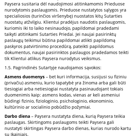
Paysera susitaria dėl naudojimosi atitinkamomis Prieduose
nurodytomis paslaugomis. Prieduose nustatytos sąlygos yra
specialiosios (turinčios viršenybę) nuostatos kitų Sutarties
nuostatų atžvilgiu. Klientui pradėjus naudotis paslaugomis,
kuriomis iki to laiko nesinaudojo, papildomai pradedami
taikyti atitinkami Sutarties Priedai. Jei naujai pasirinktų
paslaugų teikimui būtina papildomai atlikti papildomą
paskyros patvirtinimo procedūrą, pateikti papildomus
dokumentus, naujai pasirinktos paslaugos pradedamos teikti
tik Klientui atlikus Paysera nurodytus veiksmus.
1.5. Pagrindinės Sutartyje naudojamos sąvokos:
Asmens duomenys
– bet kuri informacija, susijusi su fiziniu
(privačiu) asmeniu, kurio tapatybė yra žinoma arba gali būti
tiesiogiai arba netiesiogiai nustatyta pasinaudojant tokiais
duomenimis kaip: asmens kodas, vienas ar keli asmeniui
būdingi fizinio, fiziologinio, psichologinio, ekonominio,
kultūrinio ar socialinio pobūdžio požymiai.
Darbo diena
– Paysera nustatyta diena, kurią Paysera teikia
paslaugas. Skirtingoms paslaugoms teikti Paysera gali
nustatyti skirtingas Paysera darbo dienas, kurias nurodo kartu
su Įkainiais.