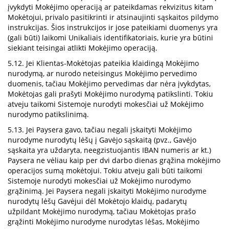
įvykdyti Mokėjimo operaciją ar pateikdamas rekvizitus kitam
Mokėtojui, privalo pasitikrinti ir atsinaujinti sąskaitos pildymo
instrukcijas. Šios instrukcijos ir jose pateikiami duomenys yra
(gali būti) laikomi Unikaliais identifikatoriais, kurie yra būtini
siekiant teisingai atlikti Mokėjimo operaciją.
5.12. Jei Klientas-Mokėtojas pateikia klaidingą Mokėjimo
nurodymą, ar nurodo neteisingus Mokėjimo pervedimo
duomenis, tačiau Mokėjimo pervedimas dar nėra įvykdytas,
Mokėtojas gali prašyti Mokėjimo nurodymą patikslinti. Tokiu
atveju taikomi Sistemoje nurodyti mokesčiai už Mokėjimo
nurodymo patikslinimą.
5.13. Jei Paysera gavo, tačiau negali įskaityti Mokėjimo
nurodyme nurodytų lėšų į Gavėjo sąskaitą (pvz., Gavėjo
sąskaita yra uždaryta, neegzistuojantis IBAN numeris ar kt.)
Paysera ne vėliau kaip per dvi darbo dienas grąžina mokėjimo
operacijos sumą mokėtojui. Tokiu atveju gali būti taikomi
Sistemoje nurodyti mokesčiai už Mokėjimo nurodymo
grąžinimą. Jei Paysera negali įskaityti Mokėjimo nurodyme
nurodytų lėšų Gavėjui dėl Mokėtojo klaidų, padarytų
užpildant Mokėjimo nurodymą, tačiau Mokėtojas prašo
grąžinti Mokėjimo nurodyme nurodytas lėšas, Mokėjimo