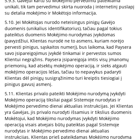
5.9.3. Gavėjui kartu su Mokėjimo pervedimu pateikiama
unikali, tik tam pervedimui skirta nuoroda į internetinį puslapį
su detalia mokėjimo ir Mokėtojo informacija.
5.10. Jei Mokėtojas nurodo neteisingus pinigų Gavėjo
duomenis (unikalius identifikatorius), tačiau pagal tokius
pateiktus duomenis Mokėjimo nurodymas įvykdomas
(pavyzdžiui, Klientas nurodė ne to asmens, kuriam norėjo
pervesti pinigus, sąskaitos numerį), bus laikoma, kad Paysera
savo įsipareigojimus įvykdė tinkamai ir pervestos sumos
Klientui negrąžins. Paysera įsipareigoja imtis visų įmanomų
priemonių, kad atsektų mokėjimo operaciją, ir sieks atgauti
mokėjimo operacijos lėšas, tačiau to nepavykus padaryti
Klientas dėl pinigų susigrąžinimo turi kreiptis tiesiogiai į
pinigus gavusį asmenį.
5.11. Klientas privalo pateikti Mokėjimo nurodymą įvykdyti
Mokėjimo operaciją tiksliai pagal Sistemoje nurodytas ir
Mokėjimo pervedimo dienai aktualias instrukcijas. Jei Klientas
yra Gavėjas, jis privalo nurodyti išsamius ir tikslius duomenis
Mokėtojui, kad Mokėjimo nurodymas įvykdyti Mokėjimo
operaciją visais atvejais būtų pateiktas pagal Sistemoje
nurodytas ir Mokėjimo pervedimo dienai aktualias
instrukcijas. Klientas prieš pateikdamas Mokėjimo nurodymą