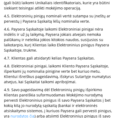
(gali būti) laikomi Unikaliais identifikatoriais, kurie yra būtini
siekiant teisingai atlikti mokėjimo operaciją.
4.5. Elektroninių pinigų nominali vertė sutampa su įneštų ar
pervestų į Paysera Sąskaitą lėšų nominalia verte.
4.6. Paysera Sąskaitoje laikomi Elektroniniai pinigai nėra
indėlis ir už jų laikymą, Paysera jokiais atvejais nemoka
palūkanų ir neteikia jokios kitokios naudos, susijusios su
laikotarpio, kurį Klientas laiko Elektroninius pinigus Paysera
Sąskaitoje, trukme.
4.7. Klientas gali atsidaryti kelias Paysera Sąskaitas.
4.8. Elektroniniai pinigai, laikomi Kliento Paysera Sąskaitoje,
išperkami jų nominalia pinigine verte bet kuriuo metu,
Klientui išreiškus pageidavimą, išskyrus Sutartyje numatytus
atvejus, kai Sąskaitai taikomi apribojimai.
4.9. Savo pageidavimą dėl Elektroninių pinigų išpirkimo
Klientas pareiškia suformuodamas Mokėjimo nurodymą
pervesti Elektroninius pinigus iš savo Paysera Sąskaitos į bet
kokią kitą jo nurodytą sąskaitą (bankai ir elektroninės
atsiskaitymo sistemos, į kuriuos Paysera gali pervesti pinigus,
yra
nurodytos čia
) arba atsiimti Elektroninius pinigus iš savo