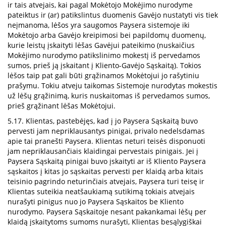
ir tais atvejais, kai pagal Mokėtojo Mokėjimo nurodyme
pateiktus ir (ar) patikslintus duomenis Gavėjo nustatyti vis tiek
neįmanoma, lėšos yra saugomos Paysera sistemoje iki
Mokėtojo arba Gavėjo kreipimosi bei papildomų duomenų,
kurie leistų įskaityti lėšas Gavėjui pateikimo (nuskaičius
Mokėjimo nurodymo patikslinimo mokestį iš pervedamos
sumos, prieš ją įskaitant į Kliento-Gavėjo Sąskaitą). Tokios
lėšos taip pat gali būti grąžinamos Mokėtojui jo rašytiniu
prašymu. Tokiu atveju taikomas Sistemoje nurodytas mokestis
už lėšų grąžinimą, kuris nuskaitomas iš pervedamos sumos,
prieš grąžinant lėšas Mokėtojui.
5.17. Klientas, pastebėjęs, kad į jo Paysera Sąskaitą buvo
pervesti jam nepriklausantys pinigai, privalo nedelsdamas
apie tai pranešti Paysera. Klientas neturi teisės disponuoti
jam nepriklausančiais klaidingai pervestais pinigais. Jei į
Paysera Sąskaitą pinigai buvo įskaityti ar iš Kliento Paysera
sąskaitos į kitas jo sąskaitas pervesti per klaidą arba kitais
teisinio pagrindo neturinčiais atvejais, Paysera turi teisę ir
Klientas suteikia neatšaukiamą sutikimą tokiais atvejais
nurašyti pinigus nuo jo Paysera Sąskaitos be Kliento
nurodymo. Paysera Sąskaitoje nesant pakankamai lėšų per
klaidą įskaitytoms sumoms nurašyti, Klientas besąlygiškai