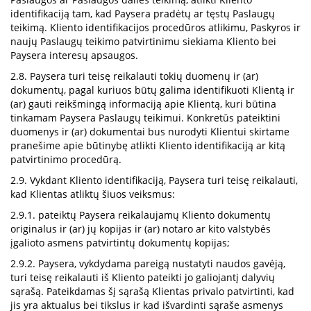
identifikaciją tam, kad Paysera pradėtų ar tęstų Paslaugų
teikimą. Kliento identifikacijos procedūros atlikimu, Paskyros ir
naujų Paslaugų teikimo patvirtinimu siekiama Kliento bei
Paysera interesų apsaugos.
2.8. Paysera turi teisę reikalauti tokių duomenų ir (ar)
dokumentų, pagal kuriuos būtų galima identifikuoti Klientą ir
(ar) gauti reikšmingą informaciją apie Klientą, kuri būtina
tinkamam Paysera Paslaugų teikimui. Konkretūs pateiktini
duomenys ir (ar) dokumentai bus nurodyti Klientui skirtame
pranešime apie būtinybę atlikti Kliento identifikaciją ar kitą
patvirtinimo procedūrą.
2.9. Vykdant Kliento identifikaciją, Paysera turi teisę reikalauti,
kad Klientas atliktų šiuos veiksmus:
2.9.1. pateiktų Paysera reikalaujamų Kliento dokumentų
originalus ir (ar) jų kopijas ir (ar) notaro ar kito valstybės
įgalioto asmens patvirtintų dokumentų kopijas;
2.9.2. Paysera, vykdydama pareigą nustatyti naudos gavėją,
turi teisę reikalauti iš Kliento pateikti jo galiojantį dalyvių
sąrašą. Pateikdamas šį sąrašą Klientas privalo patvirtinti, kad
jis yra aktualus bei tikslus ir kad išvardinti sąraše asmenys