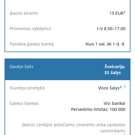
bankas
kitiems
vykdymui
arba
bank
sąskaitos
3
15
EUR
savininkams
I–V 8.00–17.00
Nuo 1 val. iki 1 d. d.
Šveicarija,
ES šalys
4,
7
Visos šalys
Visi bankai
Pervedimo limitas: 100 000