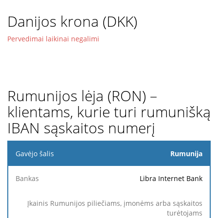
Danijos krona (DKK)
Pervedimai laikinai negalimi
Rumunijos lėja (RON) –
klientams, kurie turi rumunišką
IBAN sąskaitos numerį
Gavėjo
Rumunija
šalis
Libra Internet Bank
Įkainis
Rumunijos
piliečiams,
Pasieki
Įkainis
Priimamas
Bankas
įmonėms
gavėjo