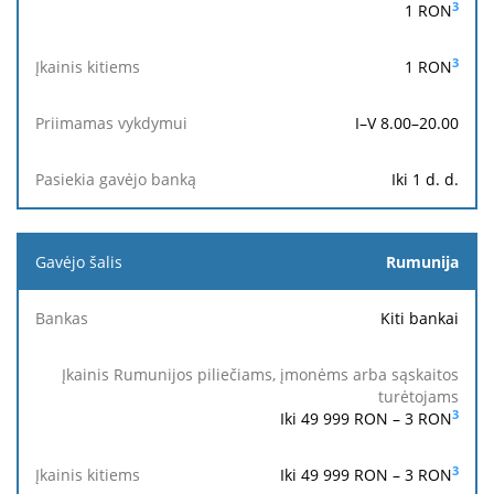
kitiems
vykdymui
3
1
RON
arba
banką
sąskaitos
turėtojams
3
1
RON
I–V 8.00–20.00
Iki 1 d. d.
Rumunija
Kiti bankai
3
Iki 49 999 RON –
3
RON
3
Iki 49 999 RON –
3
RON