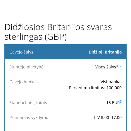
Pasiekia
gavėjo
banką
Didžiosios Britanijos svaras
sterlingas (GBP)
Gavėjo
Didžioji Britanija
šalys
4,
7
Visos šalys
Siuntėjo
pilietybė
Visi bankai
Pervedimo limitas: 100 000
Pasiekia
Gavėjo
Standartinis
Priimamas
gavėjo
bankas
įkainis
vykdymui
3
15 EUR
banką
I–V 8.00–17.00