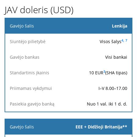
JAV doleris (USD)
Gavėjo
Lenkija
šalis
4,
7
Visos šalys
Siuntėjo
pilietybė
Visi bankai
Pasiekia
Gavėjo
Standartinis
Priimamas
3
10
EUR
(SHA tipas)
gavėjo
bankas
įkainis
vykdymui
banką
I–V 8.00–17.00
Nuo 1 val. iki 1 d. d.
EEE + Didžioji Britanija**