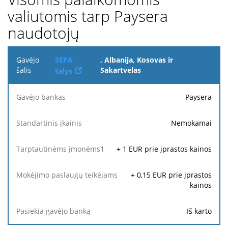
valiutomis tarp Paysera
naudotojų
Gavėjo
SEPA
, Albanija, Kosovas ir
šalis
Sakartvelas
šalys
Mokėjimo
Paysera
Gavėjo
Standartinis
Tarptautinėms
paslaugų
1
bankas
įkainis
įmonėms
teikėjams
Nemokamai
+
1
EUR prie įprastos kainos
+
0,15
EUR prie įprastos
kainos
Iš karto