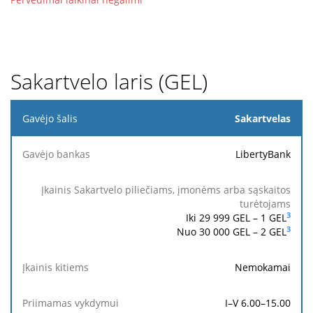
Sakartvelo laris (GEL)
Gavėjo
Sakartvelas
šalis
LibertyBank
Įkainis
Sakartvelo
piliečiams,
Pasieki
Gavėjo
Įkainis
Priimamas
įmonėms
gavėjo
bankas
kitiems
vykdymui
3
Iki 29 999 GEL –
1
GEL
arba
banką
3
Nuo 30 000 GEL – 2 GEL
sąskaitos
turėtojams
Nemokamai
I–V 6.00–15.00