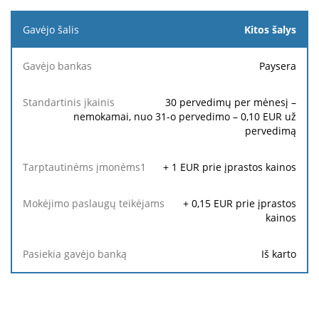
Kitos šalys
Paysera
30 pervedimų per mėnesį –
nemokamai, nuo 31-o pervedimo – 0,10 EUR už
pervedimą
+
1
EUR prie įprastos kainos
+
0,15
EUR prie įprastos
kainos
Iš karto