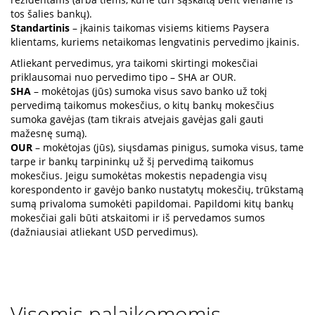
tos šalies bankų).
Standartinis
– įkainis taikomas visiems kitiems Paysera
klientams, kuriems netaikomas lengvatinis pervedimo įkainis.
Atliekant pervedimus, yra taikomi skirtingi mokesčiai
priklausomai nuo pervedimo tipo – SHA ar OUR.
SHA
– mokėtojas (jūs) sumoka visus savo banko už tokį
pervedimą taikomus mokesčius, o kitų bankų mokesčius
sumoka gavėjas (tam tikrais atvejais gavėjas gali gauti
mažesnę sumą).
OUR
– mokėtojas (jūs), siųsdamas pinigus, sumoka visus, tame
tarpe ir bankų tarpininkų už šį pervedimą taikomus
mokesčius. Jeigu sumokėtas mokestis nepadengia visų
korespondento ir gavėjo banko nustatytų mokesčių, trūkstamą
sumą privaloma sumokėti papildomai. Papildomi kitų bankų
mokesčiai gali būti atskaitomi ir iš pervedamos sumos
(dažniausiai atliekant USD pervedimus).
Visomis palaikomomis