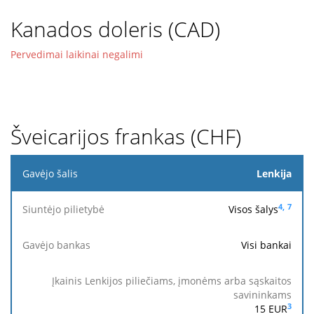
Kanados doleris (CAD)
Pervedimai laikinai negalimi
Šveicarijos frankas (CHF)
Gavėjo
Lenkija
šalis
4,
7
Visos šalys
Siuntėjo
pilietybė
Visi bankai
Įkainis
Lenkijos
piliečiams,
Pasiek
Gavėjo
Įkainis
Priimamas
3
15
EUR
įmonėms
gavė