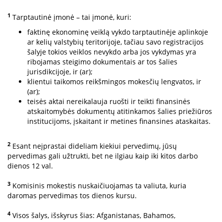
1
Tarptautinė įmonė – tai įmonė, kuri:
faktinę ekonominę veiklą vykdo tarptautinėje aplinkoje
ar kelių valstybių teritorijoje, tačiau savo registracijos
šalyje tokios veiklos nevykdo arba jos vykdymas yra
ribojamas steigimo dokumentais ar tos šalies
jurisdikcijoje, ir (ar);
klientui taikomos reikšmingos mokesčių lengvatos, ir
(ar);
teisės aktai nereikalauja ruošti ir teikti finansinės
atskaitomybės dokumentų atitinkamos šalies priežiūros
institucijoms, įskaitant ir metines finansines ataskaitas.
2
Esant neįprastai dideliam kiekiui pervedimų, jūsų
pervedimas gali užtrukti, bet ne ilgiau kaip iki kitos darbo
dienos 12 val.
3
Komisinis mokestis nuskaičiuojamas ta valiuta, kuria
daromas pervedimas tos dienos kursu.
4
Visos šalys, išskyrus šias: Afganistanas, Bahamos,