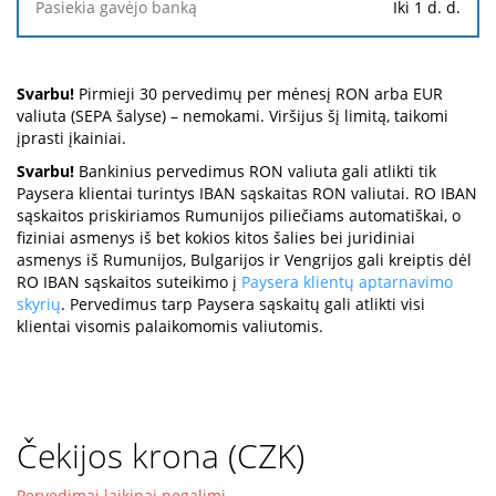
Iki 1 d. d.
Svarbu!
Pirmieji 30 pervedimų per mėnesį RON arba EUR
valiuta (SEPA šalyse) – nemokami. Viršijus šį limitą, taikomi
įprasti įkainiai.
Svarbu!
Bankinius pervedimus RON valiuta gali atlikti tik
Paysera klientai turintys IBAN sąskaitas RON valiutai. RO IBAN
sąskaitos priskiriamos Rumunijos piliečiams automatiškai, o
fiziniai asmenys iš bet kokios kitos šalies bei juridiniai
asmenys iš Rumunijos, Bulgarijos ir Vengrijos gali kreiptis dėl
RO IBAN sąskaitos suteikimo į
Paysera klientų aptarnavimo
skyrių
. Pervedimus tarp Paysera sąskaitų gali atlikti visi
klientai visomis palaikomomis valiutomis.
Čekijos krona (CZK)
Pervedimai laikinai negalimi