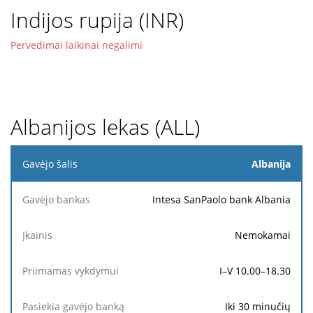
Indijos rupija (INR)
Pervedimai laikinai negalimi
Albanijos lekas (ALL)
Gavėjo
Albanija
šalis
Intesa SanPaolo bank Albania
Pasiekia
Gavėjo
Priimamas
Įkainis
gavėjo
bankas
vykdymui
Nemokamai
banką
I–V 10.00–18.30
Iki 30 minučių