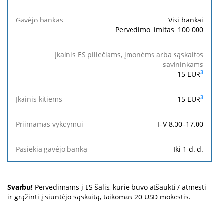
Siuntėjo
pilietybė
Visi bankai
Pervedimo limitas: 100 000
Gavėjo
bankas
3
Įkainis
15
EUR
ES
piliečiams,
3
15
EUR
įmonėms
arba
sąskaitos
I–V 8.00–17.00
savininkams
Iki 1 d. d.
Įkainis
kitiems
Svarbu!
Pervedimams į ES šalis, kurie buvo atšaukti / atmesti
Priimamas
ir grąžinti į siuntėjo sąskaitą, taikomas 20 USD mokestis.
vykdymui