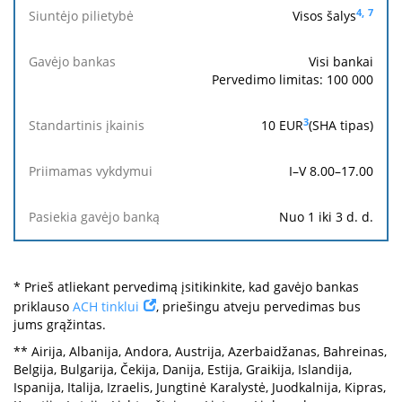
4,
7
Visos šalys
Visi bankai
Pervedimo limitas: 100 000
3
10
EUR
(SHA tipas)
I–V 8.00–17.00
Nuo 1 iki 3 d. d.
* Prieš atliekant pervedimą įsitikinkite, kad gavėjo bankas
priklauso
ACH tinklui
, priešingu atveju pervedimas bus
jums grąžintas.
** Airija, Albanija, Andora, Austrija, Azerbaidžanas, Bahreinas,
Belgija, Bulgarija, Čekija, Danija, Estija, Graikija, Islandija,
Ispanija, Italija, Izraelis, Jungtinė Karalystė, Juodkalnija, Kipras,