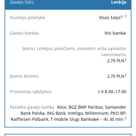
Gavėjo
Lenkija
šalis
4,
7
Visos šalys
Siuntėjo
pilietybė
Visi bankai
Įkainis
Lenkijos
piliečiams,
Pasiek
Gavėjo
Įkainis
Priimamas
3
2,70
PLN
įmonėms
gavė
bankas
kitiems
vykdymui
arba
bank
sąskaitos
3
2,70
PLN
savininkams
I–V 8.00–17.00
Alior, BGZ BNP Paribas, Santander
Bank Polska, ING Bank, Inteligo, Millennium, PKO BP,
2
Raiffeisen Polbank, T-mobile Slugi Bankowe – iki 30 min.