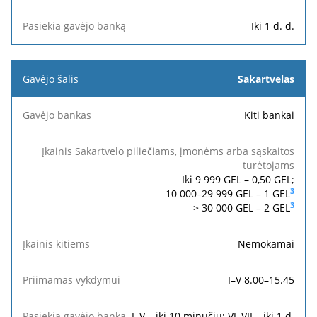
Iki 1 d. d.
Sakartvelas
Kiti bankai
Iki 9 999 GEL –
0,50
GEL;
3
10 000–29 999 GEL –
1
GEL
3
> 30 000 GEL –
2
GEL
Nemokamai
I–V 8.00–15.45
I–V – iki 10 minučių; VI–VII – iki 1 d.