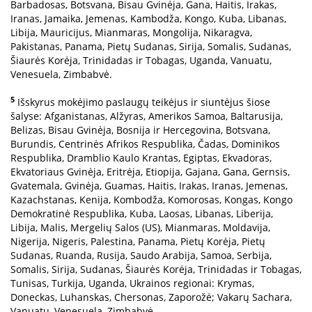
Barbadosas, Botsvana, Bisau Gvinėja, Gana, Haitis, Irakas,
Iranas, Jamaika, Jemenas, Kambodža, Kongo, Kuba, Libanas,
Libija, Mauricijus, Mianmaras, Mongolija, Nikaragva,
Pakistanas, Panama, Pietų Sudanas, Sirija, Somalis, Sudanas,
Šiaurės Korėja, Trinidadas ir Tobagas, Uganda, Vanuatu,
Venesuela, Zimbabvė.
5
Išskyrus mokėjimo paslaugų teikėjus ir siuntėjus šiose
šalyse: Afganistanas, Alžyras, Amerikos Samoa, Baltarusija,
Belizas, Bisau Gvinėja, Bosnija ir Hercegovina, Botsvana,
Burundis, Centrinės Afrikos Respublika, Čadas, Dominikos
Respublika, Dramblio Kaulo Krantas, Egiptas, Ekvadoras,
Ekvatoriaus Gvinėja, Eritrėja, Etiopija, Gajana, Gana, Gernsis,
Gvatemala, Gvinėja, Guamas, Haitis, Irakas, Iranas, Jemenas,
Kazachstanas, Kenija, Kombodža, Komorosas, Kongas, Kongo
Demokratinė Respublika, Kuba, Laosas, Libanas, Liberija,
Libija, Malis, Mergelių Salos (US), Mianmaras, Moldavija,
Nigerija, Nigeris, Palestina, Panama, Pietų Korėja, Pietų
Sudanas, Ruanda, Rusija, Saudo Arabija, Samoa, Serbija,
Somalis, Sirija, Sudanas, Šiaurės Korėja, Trinidadas ir Tobagas,
Tunisas, Turkija, Uganda, Ukrainos regionai: Krymas,
Doneckas, Luhanskas, Chersonas, Zaporožė; Vakarų Sachara,
Vanuatu, Venesuela, Zimbabvė.