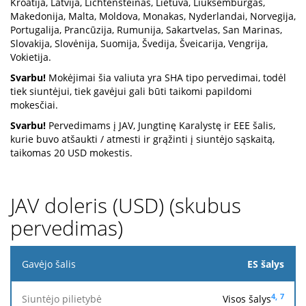
Kroatija, Latvija, Lichtenšteinas, Lietuva, Liuksemburgas,
Makedonija, Malta, Moldova, Monakas, Nyderlandai, Norvegija,
Portugalija, Prancūzija, Rumunija, Sakartvelas, San Marinas,
Slovakija, Slovėnija, Suomija, Švedija, Šveicarija, Vengrija,
Vokietija.
Svarbu!
Mokėjimai šia valiuta yra SHA tipo pervedimai, todėl
tiek siuntėjui, tiek gavėjui gali būti taikomi papildomi
mokesčiai.
Svarbu!
Pervedimams į JAV, Jungtinę Karalystę ir EEE šalis,
kurie buvo atšaukti / atmesti ir grąžinti į siuntėjo sąskaitą,
taikomas 20 USD mokestis.
JAV doleris (USD) (skubus
pervedimas)
Gavėjo
ES šalys
šalis
4,
7
Visos šalys