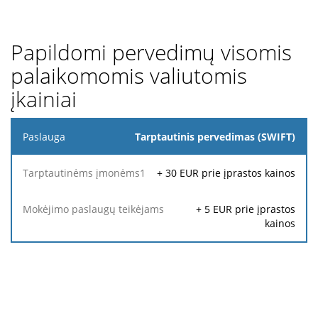
Papildomi pervedimų visomis
palaikomomis valiutomis
įkainiai
Paslauga
Tarptautinis pervedimas (SWIFT)
Mokėjimo
+
30
EUR prie įprastos kainos
Tarptautinėms
paslaugų
1
įmonėms
teikėjams
+
5
EUR prie įprastos
kainos