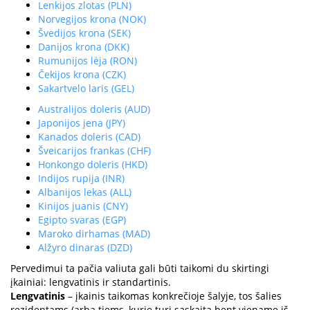
Lenkijos zlotas (PLN)
Norvegijos krona (NOK)
Švedijos krona (SEK)
Danijos krona (DKK)
Rumunijos lėja (RON)
Čekijos krona (CZK)
Sakartvelo laris (GEL)
Australijos doleris (AUD)
Japonijos jena (JPY)
Kanados doleris (CAD)
Šveicarijos frankas (CHF)
Honkongo doleris (HKD)
Indijos rupija (INR)
Albanijos lekas (ALL)
Kinijos juanis (CNY)
Egipto svaras (EGP)
Maroko dirhamas (MAD)
Alžyro dinaras (DZD)
Pervedimui ta pačia valiuta gali būti taikomi du skirtingi
įkainiai: lengvatinis ir standartinis.
Lengvatinis
– įkainis taikomas konkrečioje šalyje, tos šalies
rezidentams (arba tiems, kurie turi sąskaitą bent viename iš