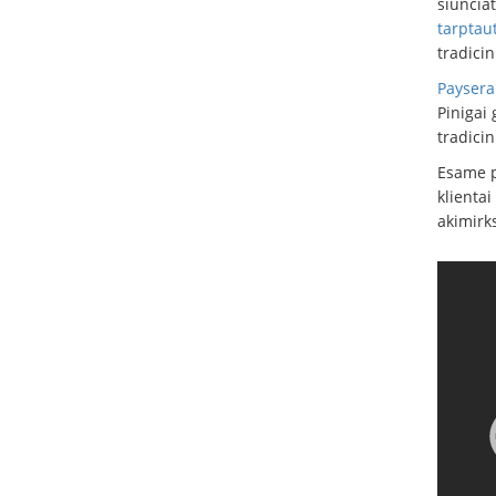
siunčiat
tarptau
tradici
Paysera
Pinigai
tradici
Esame p
klientai
akimirk