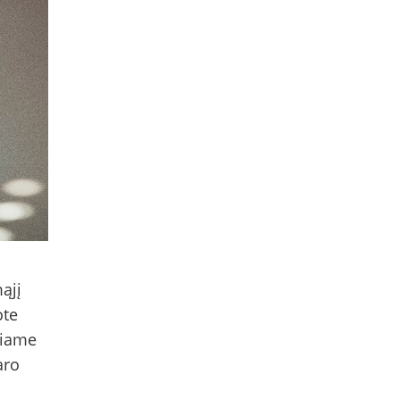
ąjį
ote
čiame
aro