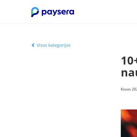
Visos kategorijos
10+
na
Kovas 202