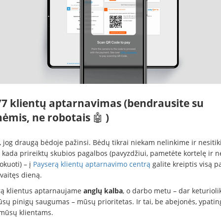
/7 klientų aptarnavimas (bendrausite su
ėmis, ne robotais
🤖
)
 jog draugą bėdoje pažinsi. Bėdų tikrai niekam nelinkime ir nesitik
 kada prireiktų skubios pagalbos (pavyzdžiui, pametėte kortelę ir n
okuoti) – į
Payserą klientų aptarnavimo centrą
galite kreiptis visą p
vaitęs dieną.
rą klientus aptarnaujame
anglų kalba
, o darbo metu – dar keturioli
ūsų pinigų saugumas – mūsų prioritetas. Ir tai, be abejonės, ypatin
mūsų klientams.