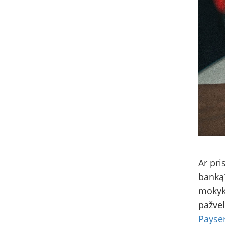
Ar pri
banką?
mokykl
pažvel
Payse