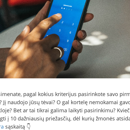
simenate, pagal kokius kriterijus pasirinkote savo pirm
 Jį naudojo jūsų tėvai? O gal kortelę nemokamai gav
oje? Bet ar tai tikrai galima laikyti pasirinkimu? Kvie
gti į 10 dažniausių priežasčių, dėl kurių žmonės atsid
ra
sąskaitą 👇