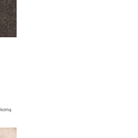
aikomą