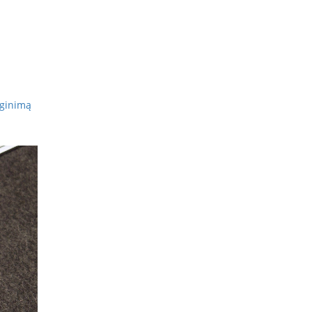
yginimą