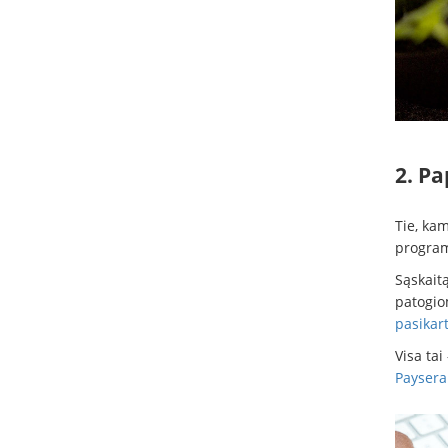
2. Pa
Tie, kam
program
Sąskait
patogio
pasikar
Visa ta
Paysera