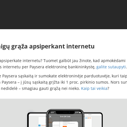
nigų grąža apsiperkant internetu
apsiperkate internetu? Tuomet galbūt jau žinote, kad apmokėdami
us internetu per Paysera elektroninę bankininkystę,
galite sutaupyti
.
te Paysera sąskaitą ir sumokate elektroninėje parduotuvėje, kuri tai
Paysera – į jūsų sąskaitą grįžta iki 1 proc. pirkinio sumos. Nors su
i nedidelė – smagiau gauti grąžą nei nieko.
Kaip tai veikia
?