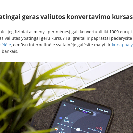
atingai geras valiutos konvertavimo kursas
ote, jog fiziniai asmenys per mėnesį gali konvertuoti iki 1000 eurų į
as valiutas ypatingai geru kursu? Tai greitai ir paprastai padarysite
ėlėje
, o mūsų internetinėje svetainėje galėsite matyti ir
kursų pal
s bankais.