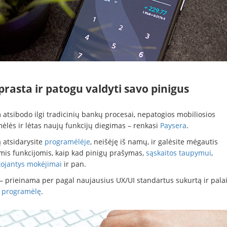
prasta ir patogu valdyti savo pinigus
 atsibodo ilgi tradicinių bankų procesai, nepatogios mobiliosios
ėlės ir lėtas naujų funkcijų diegimas – renkasi
Paysera
.
ą atsidarysite
programėlėje
, neišėję iš namų, ir galėsite mėgautis
mis funkcijomis, kaip kad pinigų prašymas,
sąskaitos taupymui
,
tojantys mokėjimai
ir pan.
i – prieinama per pagal naujausius UX/UI standartus sukurtą ir pal
 programėlę
.