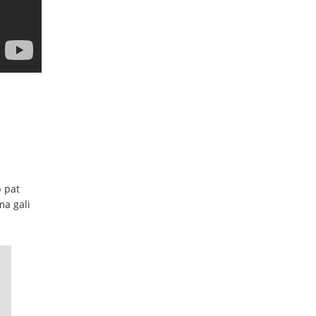
p pat
ma gali