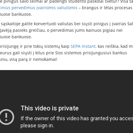
e pinigus savo šeimai ar padengti studento paskolai svetur? Visa tai
tinius pervedimus įvairiomis valiutomis
– brangus ir lėtas procesas
niuose bankuose.
sąskaitoje galite konvertuoti valiutas bei siųsti pinigus į įvairias šal
 gavėją pasieks greičiau, o pervedimas jums kainuos pigiau nei
niuose bankuose.
risijungę ir prie tokių sistemų kaip
SEPA Instant,
kas reiškia, kad 
 eurus gali siųsti į kitus prie šios sistemos prisijungusius bankus
sniu, visą parą ir nemokamai!