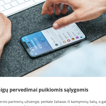
nigų pervedimai puikiomis sąlygomis
erslo partnerių užsienyje, perkate žaliavas iš kaimyninių šalių, o ga