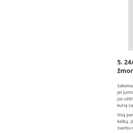
5. 24
žmon
Sakoma,
jei jums
jos užbl
kurią sa
Visą pa
kalbų. J
svarbu 