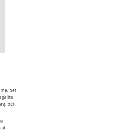
ime, bet
egalite
arą, bet
ka
gai