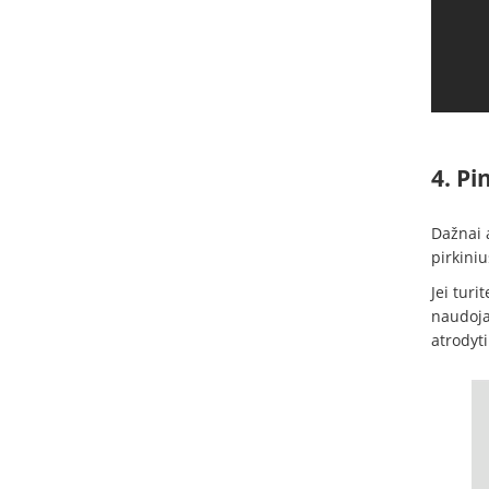
4. Pi
Dažnai 
pirkini
Jei turi
naudoja 
atrodyt