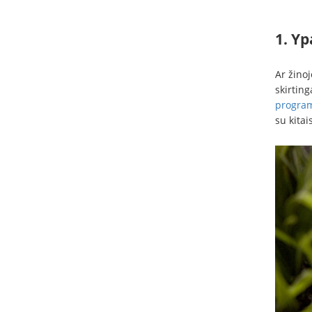
1. Yp
Ar žinoj
skirting
program
su kitai