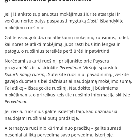
Jei į iš anksto suplanuotus mokėjimus žiūrite atsargiai ir
verčiau norite patys paspausti mygtuką
Siųsti
, išbandykite
mokėjimų ruošinius.
Galite išsaugoti dažnai atliekamų mokėjimų ruošinius, todėl,
kai norėsite atlikti mokėjimą, juos rasti bus itin lengva ir
patogu, o ruošinius tereikės peržiūrėti ir patvirtinti.
Norėdami sukurti ruošinį, prisijunkite prie Paysera
programėlės ir pasirinkite
Pervedimai
. Viršuje spauskite
Sukurti naują ruošinį
. Suteikite ruošiniui pavadinimą, įveskite
gavėjo duomenis bei dažniausiai naudojamą mokėjimo sumą.
Tai atlikę – išsaugokite ruošinį. Naudokite jį būsimiems
mokėjimams, o prireikus keiskite ruošinio informaciją skiltyje
Pervedimai
.
Jei reikia, ruošinius galite išdėstyti taip, kad dažniausiai
naudojami ruošiniai būtų pradžioje.
Alternatyva ruošinio kūrimui nuo pradžių – galite surasti
neseniai atliktą pervedimą savo pervedimų istorijoje,