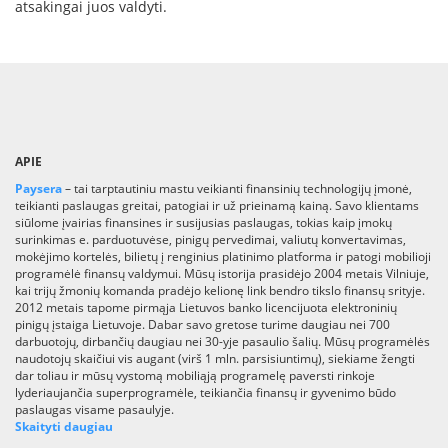
atsakingai juos valdyti.
APIE
Paysera
– tai tarptautiniu mastu veikianti finansinių technologijų įmonė,
teikianti paslaugas greitai, patogiai ir už prieinamą kainą. Savo klientams
siūlome įvairias finansines ir susijusias paslaugas, tokias kaip įmokų
surinkimas e. parduotuvėse, pinigų pervedimai, valiutų konvertavimas,
mokėjimo kortelės, bilietų į renginius platinimo platforma ir patogi mobilioji
programėlė finansų valdymui. Mūsų istorija prasidėjo 2004 metais Vilniuje,
kai trijų žmonių komanda pradėjo kelionę link bendro tikslo finansų srityje.
2012 metais tapome pirmąja Lietuvos banko licencijuota elektroninių
pinigų įstaiga Lietuvoje. Dabar savo gretose turime daugiau nei 700
darbuotojų, dirbančių daugiau nei 30-yje pasaulio šalių. Mūsų programėlės
naudotojų skaičiui vis augant (virš 1 mln. parsisiuntimų), siekiame žengti
dar toliau ir mūsų vystomą mobiliąją programelę paversti rinkoje
lyderiaujančia superprogramėle, teikiančia finansų ir gyvenimo būdo
paslaugas visame pasaulyje.
Skaityti daugiau