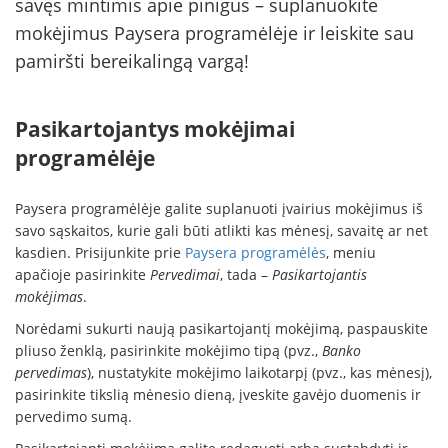
savęs mintimis apie pinigus – suplanuokite
mokėjimus Paysera programėlėje ir leiskite sau
pamiršti bereikalingą vargą!
Pasikartojantys mokėjimai
programėlėje
Paysera programėlėje galite suplanuoti įvairius mokėjimus iš
savo sąskaitos, kurie gali būti atlikti kas mėnesį, savaitę ar net
kasdien. Prisijunkite prie
Paysera programėlės
, meniu
apačioje pasirinkite
Pervedimai
, tada –
Pasikartojantis
mokėjimas
.
Norėdami sukurti naują pasikartojantį mokėjimą, paspauskite
pliuso ženklą, pasirinkite mokėjimo tipą (pvz.,
Banko
pervedimas
), nustatykite mokėjimo laikotarpį (pvz., kas mėnesį),
pasirinkite tikslią mėnesio dieną, įveskite gavėjo duomenis ir
pervedimo sumą.