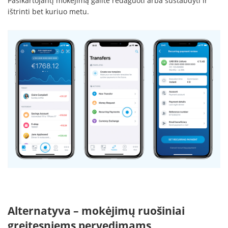
Pasikartojantį mokėjimą galite redaguoti arba sustabdyti ir
ištrinti bet kuriuo metu.
Alternatyva – mokėjimų ruošiniai
greitesniems pervedimams