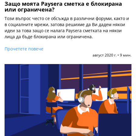
Защо моята Paysera сметка е блокирана
или ограничена?
Този въпрос често се обсъжда в различни форуми, както и
в социалните мрежи, затова решихме да Ви дадем някои
идеи за това защо се налага Paysera сметката на някои
лица да бъде блокирана или ограничена.
Прочетете повече
август 2020 г. • 9 мин.