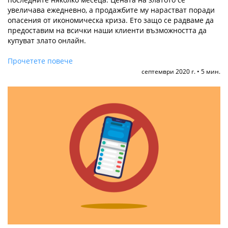
увеличава ежедневно, а продажбите му нарастват поради
опасения от икономическа криза. Ето защо се радваме да
предоставим на всички наши клиенти възможността да
купуват злато онлайн.
Прочетете повече
септември 2020 г. • 5 мин.