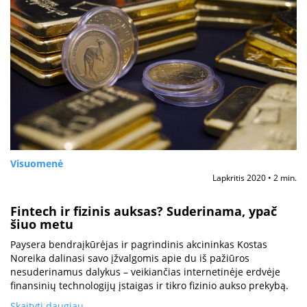
Visuomenė
Lapkritis 2020 • 2 min.
Fintech ir fizinis auksas? Suderinama, ypač
šiuo metu
Paysera bendraįkūrėjas ir pagrindinis akcininkas Kostas
Noreika dalinasi savo įžvalgomis apie du iš pažiūros
nesuderinamus dalykus – veikiančias internetinėje erdvėje
finansinių technologijų įstaigas ir tikro fizinio aukso prekybą.
Skaityti daugiau