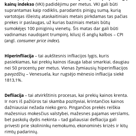
kainų indekso
(VKI) padidėjimu per metus. VKI gali būti
suprantamas kaip rodiklis, parodantis pinigų sumą, kurią
vartotojas išleistų ataskaitiniais metais pirkdamas tas pačias
prekes ir paslaugas, už kurias baziniais metais būtų
sumokėjęs 100 piniginių vienetų. Šis matas dar gali būti
vadinamas naudojant trumpinį, kilusį iš anglų kalbos – CPI
(angl.
consumer price index
).
Hiperinfliacija
– tai aukštesnis infliacijos lygis, kuris
pasiekiamas, kai prekių kainos išauga labai smarkiai, daugiau
nei 50 procentų per metus. Vienas žymiausių hiperinfliacijos
pavyzdžių – Venesuela, kur rugsėjo mėnesio infliacija siekė
1813,1%.
Defliacija
– tai atvirkštinis procesas, kai prekių kainos krenta.
Ir nors iš pažiūros tai skamba pozityviai, krintančios kainos
dažniausiai nežada nieko gero. Pingančios prekės reiškia
mažesnius mokesčius valstybei, mažesnes pajamas verslams,
bet paskolų dydis nekinta – tad galiausiai defliacija gali
privesti prie skolininkų nemokumo, ekonominės krizės ir kitų
rimtų padarinių.