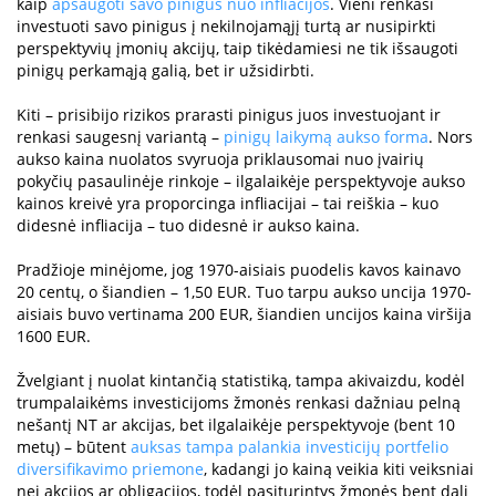
kaip
apsaugoti savo pinigus nuo infliacijos
. Vieni renkasi
investuoti savo pinigus į nekilnojamąjį turtą ar nusipirkti
perspektyvių įmonių akcijų, taip tikėdamiesi ne tik išsaugoti
pinigų perkamąją galią, bet ir užsidirbti.
Kiti – prisibijo rizikos prarasti pinigus juos investuojant ir
renkasi saugesnį variantą –
pinigų laikymą aukso forma
. Nors
aukso kaina nuolatos svyruoja priklausomai nuo įvairių
pokyčių pasaulinėje rinkoje – ilgalaikėje perspektyvoje aukso
kainos kreivė yra proporcinga infliacijai – tai reiškia – kuo
didesnė infliacija – tuo didesnė ir aukso kaina.
Pradžioje minėjome, jog 1970-aisiais puodelis kavos kainavo
20 centų, o šiandien – 1,50 EUR. Tuo tarpu aukso uncija 1970-
aisiais buvo vertinama 200 EUR, šiandien uncijos kaina viršija
1600 EUR.
Žvelgiant į nuolat kintančią statistiką, tampa akivaizdu, kodėl
trumpalaikėms investicijoms žmonės renkasi dažniau pelną
nešantį NT ar akcijas, bet ilgalaikėje perspektyvoje (bent 10
metų) – būtent
auksas tampa palankia investicijų portfelio
diversifikavimo priemone
, kadangi jo kainą veikia kiti veiksniai
nei akcijos ar obligacijos, todėl pasiturintys žmonės bent dalį