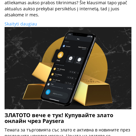
atliekamas aukso prabos tikrinimas? Šie klausimai tapo ypač
aktualus aukso prekybai persikėlus į internetą, tad į juos
atsakome ir mes.
Skaityti daugiau
ЗЛАТОТО вече е тук! Купувайте злато
онлайн чрез Paysera
Темата за търговията със злато е активна в новините през
последните няколко месеца. Цената на златото се