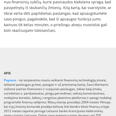
nuo finansinių sukčių, kurie pasinaudos kiekviena spraga, kad
pasipelnytų iš skubančių žmonių. Kitą kartą, kai svarstysite, ar
tikrai verta dėti papildomas pastangas, kad apsaugotumėte
savo pinigus, pagalvokite, kad ši apsaugos funkcija jums
kainuos tik kelias minutes, o priešingu atveju nuostoliai gali
būti skaičiuojami tūkstančiais.
APIE
Paysera
– tai tarptautiniu mastu veikianti finansinių technologijų įmonė,
teikianti paslaugas greitai, patogiai ir už prieinamą kainą. Savo klientams
siūlome įvairias finansines ir susijusias paslaugas, tokias kaip įmokų
surinkimas e. parduotuvėse, pinigų pervedimai, valiutų konvertavimas,
mokėjimo kortelės, bilietų į renginius platinimo platforma ir patogi mobilioji
programėlė finansų valdymui. Mūsų istorija prasidėjo 2004 metais Vilniuje,
kai trijų žmonių komanda pradėjo kelionę link bendro tikslo finansų srityje.
2012 metais tapome pirmąja Lietuvos banko licencijuota elektroninių
pinigų įstaiga Lietuvoje. Dabar savo gretose turime daugiau nei 700