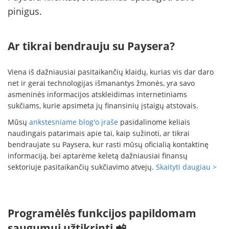
pinigus.
Ar tikrai bendrauju su Paysera?
Viena iš dažniausiai pasitaikančių klaidų, kurias vis dar daro
net ir gerai technologijas išmanantys žmonės, yra savo
asmeninės informacijos atskleidimas internetiniams
sukčiams, kurie apsimeta jų finansinių įstaigų atstovais.
Mūsų
ankstesniame blog'o įraše
pasidalinome keliais
naudingais patarimais apie tai, kaip sužinoti, ar tikrai
bendraujate su Paysera, kur rasti mūsų oficialią kontaktinę
informaciją, bei aptarėme keletą dažniausiai finansų
sektoriuje pasitaikančių sukčiavimo atvejų.
Skaityti daugiau >
Programėlės funkcijos papildomam
saugumui užtikrinti 📲