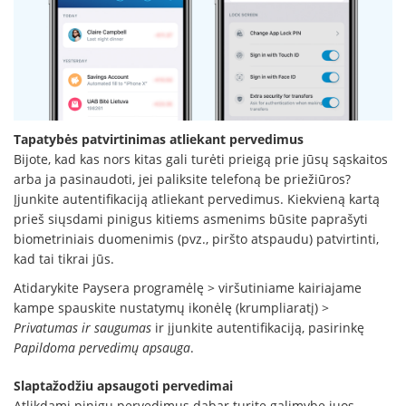
Tapatybės patvirtinimas atliekant pervedimus
Bijote, kad kas nors kitas gali turėti prieigą prie jūsų sąskaitos
arba ja pasinaudoti, jei paliksite telefoną be priežiūros?
Įjunkite autentifikaciją atliekant pervedimus. Kiekvieną kartą
prieš siųsdami pinigus kitiems asmenims būsite paprašyti
biometriniais duomenimis (pvz., piršto atspaudu) patvirtinti,
kad tai tikrai jūs.
Atidarykite Paysera programėlę > viršutiniame kairiajame
kampe spauskite nustatymų ikonėlę (krumpliaratį) >
Privatumas ir saugumas
ir įjunkite autentifikaciją, pasirinkę
Papildoma pervedimų apsauga
.
Slaptažodžiu apsaugoti pervedimai
Atlikdami pinigų pervedimus dabar turite galimybę juos