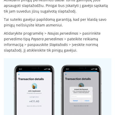
apsaugoti slaptažodžiu. Pinigai bus įskaityti į gavėjo sąskaitą
tik jam suvedus jūsų sugalvotą slaptažodį.
Tai suteiks gavėjui papildomą garantiją, kad per klaidą savo
pinigų neišsiųsite kitam asmeniui.
Atidarykite programėlę >
Naujas pervedimas
> pasirinkite
pervedimo tipą
Paysera pervedimas
> pateikite reikiamą
informaciją > paspauskite
Slaptažodis
> įveskite norimą
slaptažodį. Jį atskleiskite tik pinigų gavėjui.