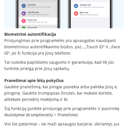
Biometrinė autentifikacija
Prisijungimas prie programėlės yra apsaugotas naudojant
biometrinius autentifikavimo būdus, pvz., „Touch ID“ ir „Face
ID“, jei ši funkcija yra jūsų telefone.
Tai suteikia papildomo saugumo ir garantuoja, kad tik jūs
turėsite prieigą prie jūsų sąskaitų.
Pranešimai apie lėšų pokyčius
Gaukite pranešimą, kai pinigai pasiekia arba palieka jūsų e.
piniginę. Gaukite trumpąsias žinutes, kai mokate kortele,
atliekate periodinį mokėjimą ir kt.
Šią funkciją įjunkite prisijungę prie programėlės ir pasirinkę
Nustatymai (krumpliaratis)
>
Pranešimai
.
Visi šie patarimai – tai maži apsaugos barjerai, skiriantys jus