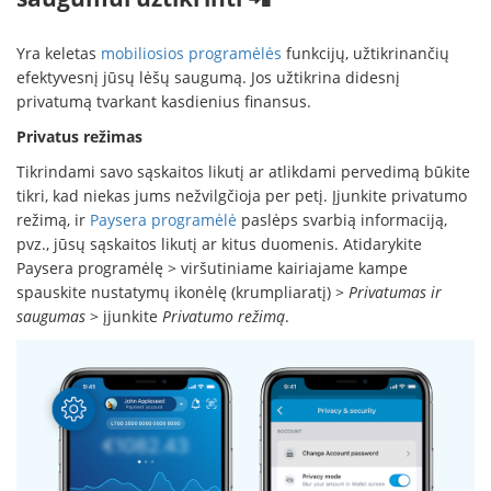
Yra keletas
mobiliosios programėlės
funkcijų, užtikrinančių
efektyvesnį jūsų lėšų saugumą. Jos užtikrina didesnį
privatumą tvarkant kasdienius finansus.
Privatus režimas
Tikrindami savo sąskaitos likutį ar atlikdami pervedimą būkite
tikri, kad niekas jums nežvilgčioja per petį. Įjunkite privatumo
režimą, ir
Paysera programėlė
paslėps svarbią informaciją,
pvz., jūsų sąskaitos likutį ar kitus duomenis. Atidarykite
Paysera programėlę > viršutiniame kairiajame kampe
spauskite nustatymų ikonėlę (krumpliaratį) >
Privatumas ir
saugumas
> įjunkite
Privatumo režimą
.