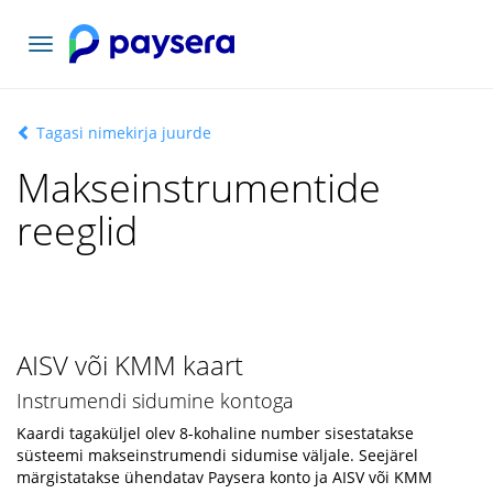
Vaheta
navigatsiooni
Tagasi nimekirja juurde
Makseinstrumentide
reeglid
AISV või KMM kaart
Instrumendi sidumine kontoga
Kaardi tagaküljel olev 8-kohaline number sisestatakse
süsteemi makseinstrumendi sidumise väljale. Seejärel
märgistatakse ühendatav Paysera konto ja AISV või KMM