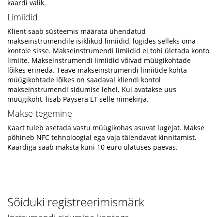
kaardi valik.
Limiidid
Klient saab süsteemis määrata ühendatud
makseinstrumendile isiklikud limiidid, logides selleks oma
kontole sisse. Makseinstrumendi limiidid ei tohi ületada konto
limiite. Makseinstrumendi limiidid võivad müügikohtade
lõikes erineda. Teave makseinstrumendi limiitide kohta
müügikohtade lõikes on saadaval kliendi kontol
makseinstrumendi sidumise lehel. Kui avatakse uus
müügikoht, lisab Paysera LT selle nimekirja.
Makse tegemine
Kaart tuleb asetada vastu müügikohas asuvat lugejat. Makse
põhineb NFC tehnoloogial ega vaja täiendavat kinnitamist.
Kaardiga saab maksta kuni 10 euro ulatuses päevas.
Sõiduki registreerimismärk