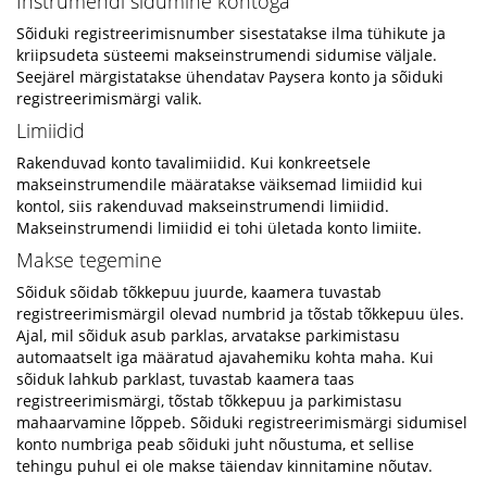
Instrumendi sidumine kontoga
Sõiduki registreerimisnumber sisestatakse ilma tühikute ja
kriipsudeta süsteemi makseinstrumendi sidumise väljale.
Seejärel märgistatakse ühendatav Paysera konto ja sõiduki
registreerimismärgi valik.
Limiidid
Rakenduvad konto tavalimiidid. Kui konkreetsele
makseinstrumendile määratakse väiksemad limiidid kui
kontol, siis rakenduvad makseinstrumendi limiidid.
Makseinstrumendi limiidid ei tohi ületada konto limiite.
Makse tegemine
Sõiduk sõidab tõkkepuu juurde, kaamera tuvastab
registreerimismärgil olevad numbrid ja tõstab tõkkepuu üles.
Ajal, mil sõiduk asub parklas, arvatakse parkimistasu
automaatselt iga määratud ajavahemiku kohta maha. Kui
sõiduk lahkub parklast, tuvastab kaamera taas
registreerimismärgi, tõstab tõkkepuu ja parkimistasu
mahaarvamine lõppeb. Sõiduki registreerimismärgi sidumisel
konto numbriga peab sõiduki juht nõustuma, et sellise
tehingu puhul ei ole makse täiendav kinnitamine nõutav.