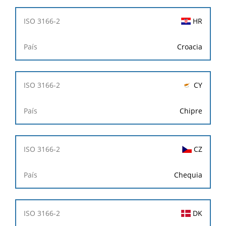
HR
Croacia
CY
Chipre
CZ
Chequia
DK