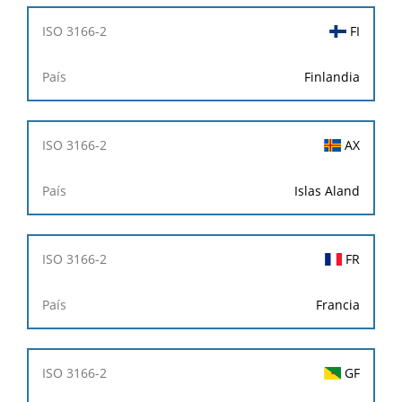
FI
Finlandia
AX
Islas Aland
FR
Francia
GF