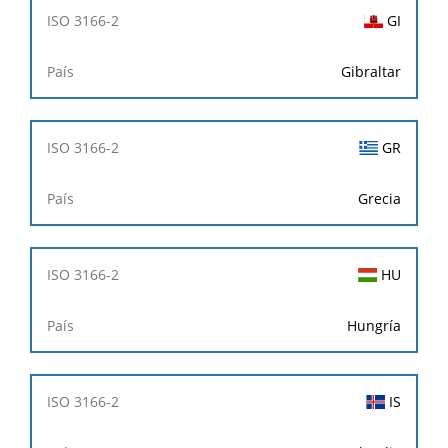
GI
Gibraltar
GR
Grecia
HU
Hungría
IS