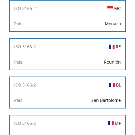
MC
Mónaco
RE
Reunión
BL
San Bartolomé
MF