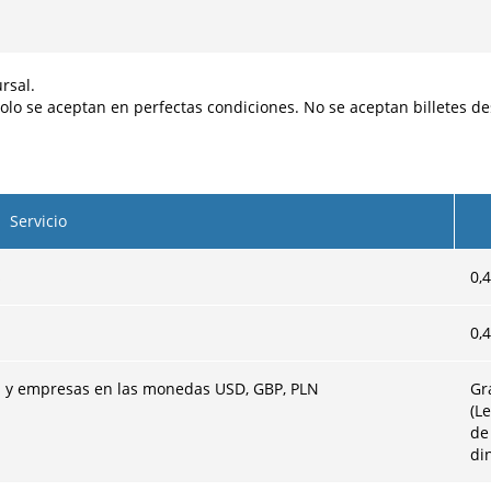
rsal.
solo se aceptan en perfectas condiciones. No se aceptan billetes de
Servicio
s
0,
0,
es y empresas en las monedas USD, GBP, PLN
Gr
(L
de
di