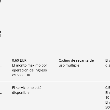
0
g.
I–
0.60
EUR
Código de recarga de
El 
El monto máximo por
uso múltiple
di
n–
operación de ingreso
es
600
EUR
El servicio no está
-
0.
disponible
El
n–
10
El
50