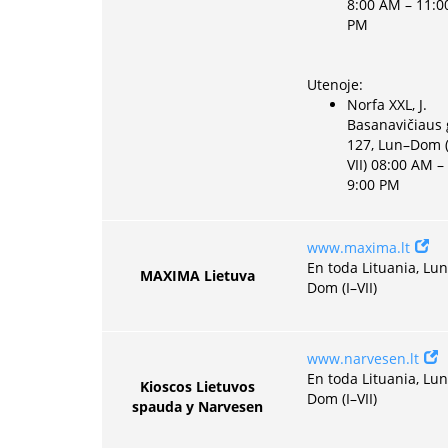
8:00 AM – 11:0
PM
Utenoje:
Norfa XXL, J.
Basanavičiaus 
127, Lun–Dom (
VII) 08:00 AM –
9:00 PM
www.maxima.lt
En toda Lituania, Lu
MAXIMA Lietuva
Dom (I–VII)
www.narvesen.lt
En toda Lituania, Lu
Kioscos Lietuvos
Dom (I–VII)
spauda y Narvesen