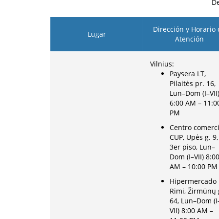
De
Dirección y Horario
Lugar
Atención
Vilnius:
Paysera LT,
Pilaitės pr. 16,
Lun–Dom (I–VII
6:00 AM – 11:0
PM
Centro comerci
CUP, Upės g. 9,
3er piso, Lun–
Dom (I–VII) 8:0
AM – 10:00 PM
Hipermercado
Rimi, Žirmūnų 
64, Lun–Dom (I
VII) 8:00 AM –