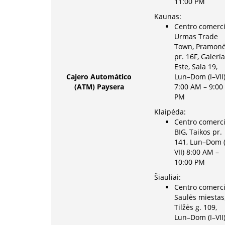
11:00 PM
Kaunas:
Centro comerci
Urmas Trade
Town, Pramon
pr. 16F, Galería
Este, Sala 19,
Cajero Automático
Lun–Dom (I–VII
(ATM) Paysera
7:00 AM – 9:00
PM
Klaipėda:
Centro comerci
BIG, Taikos pr.
141, Lun–Dom (
VII) 8:00 AM –
10:00 PM
Šiauliai:
Centro comerci
Saulės miestas
Tilžės g. 109,
Lun–Dom (I–VII