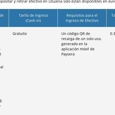
positar y retirar efectivo en Lituania solo están disponibles en eur
 de
Tarifa de Ingreso
Requisitos para el
Ta
(Cash-in)
Ingreso de Efectivo
Gratuito
Un código QR de
0.
recarga de un solo uso,
generado en la
)
aplicación móvil de
0
Paysera
al
0
g.
–