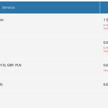
Servicio
ros
1 
0,1
15/
0,
0,1
15/
13), GBP, PLN
0,
1% 
3)
0,