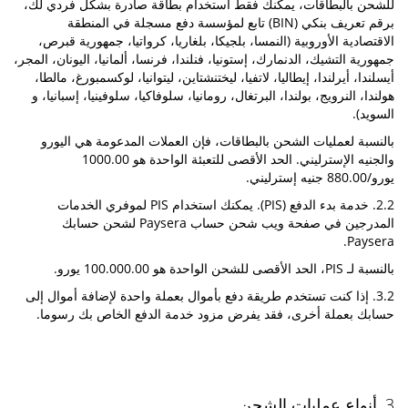
للشحن بالبطاقات، يمكنك فقط استخدام بطاقة صادرة بشكل فردي لك،
برقم تعريف بنكي (BIN) تابع لمؤسسة دفع مسجلة في المنطقة
الاقتصادية الأوروبية (النمسا، بلجيكا، بلغاريا، كرواتيا، جمهورية قبرص،
جمهورية التشيك، الدنمارك، إستونيا، فنلندا، فرنسا، ألمانيا، اليونان، المجر،
أيسلندا، أيرلندا، إيطاليا، لاتفيا، ليختنشتاين، ليتوانيا، لوكسمبورغ، مالطا،
هولندا، النرويج، بولندا، البرتغال، رومانيا، سلوفاكيا، سلوفينيا، إسبانيا، و
السويد).
بالنسبة لعمليات الشحن بالبطاقات، فإن العملات المدعومة هي اليورو
والجنيه الإسترليني. الحد الأقصى للتعبئة الواحدة هو 1000.00
يورو/880.00 جنيه إسترليني.
2.2. خدمة بدء الدفع (PIS). يمكنك استخدام PIS لموفري الخدمات
المدرجين في صفحة ويب شحن حساب Paysera لشحن حسابك
Paysera.
بالنسبة لـ PIS، الحد الأقصى للشحن الواحدة هو 100.000.00 يورو.
3.2. إذا كنت تستخدم طريقة دفع بأموال بعملة واحدة لإضافة أموال إلى
حسابك بعملة أخرى، فقد يفرض مزود خدمة الدفع الخاص بك رسوما.
3. أنواع عمليات الشحن