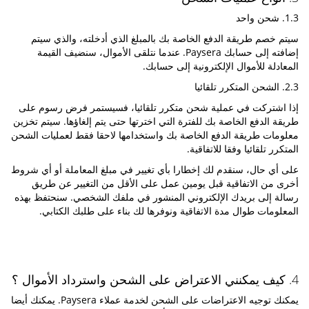
1.3. شحن واحد
سيتم خصم طريقة الدفع الخاصة بك بالمبلغ الذي أدخلته، والذي سيتم
إضافته إلى حسابك Paysera. عندما نتلقى الأموال، سنضيف القيمة
المعادلة للأموال الإلكترونية إلى حسابك.
2.3. الشحن المتكرر تلقائيا
إذا اشتركت في عملية شحن متكرر تلقائيا، فسيستمر فرض رسوم على
طريقة الدفع الخاصة بك للفترة التي اخترتها حتى يتم إلغاؤها. سيتم تخزين
معلومات طريقة الدفع الخاصة بك واستخدامها لاحقا فقط لعمليات الشحن
المتكرر تلقائيا وفقا للاتفاقية.
على أي حال، سنقدم لك إخطارا بأي تغيير في مبلغ المعاملة أو أي شروط
أخرى من الاتفاقية قبل يومين عمل على الأقل من التغيير عن طريق
رسالة إلى بريدك الإلكتروني المنشور في ملفك الشخصي. سنحتفظ بهذه
المعلومات طوال مدة الاتفاقية ونوفرها لك بناء على طلبك الكتابي.
4. كيف يمكنني الاعتراض على الشحن واسترداد الأموال ؟
يمكنك توجيه الاعتراضات على الشحن لخدمة عملاء Paysera. يمكنك أيضا