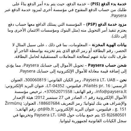
خدمة بدء الدفع (PIS)
– خدمة الدفع، حيث يتم بدء أمر الدفع بناءً على
طلبك من حساب الدفع المفتوح في مؤسسة أخرى لمزود خدمة الدفع عبر
Paysera.
مزود خدمة الدفع (PSP)
– المؤسسة التي يمتلك الدافع معها حساب دفع
يعتزم تنفيذ أمر التحويل منه (مثل البنوك ومؤسسات الائتمان الأخرى وما
إلى ذلك).
بيانات الهوية المخزنة
– المعلومات، بما في ذلك ، على سبيل المثال لا
الحصر، رقم البطاقة أو رمز الدفع الذي يتم تخزينه بواسطة التاجر أو
طرف ثالث نيابة عنهم لمعالجة المعاملات المستقبلية لحامل البطاقة.
شحن حساب Paysera
– تحويل الأموال إلى حسابك Paysera، مما يؤدي
إلى إضافة قيمة معادلة للأموال الإلكترونية إلى حسابك Paysera.
نحن
– Paysera LT، UAB، رمز الكيان القانوني: 300060819، العنوان
الرسمي: Pilaitės pr. 16، فيلنيوس، LT-04352، عنوان البريد الإلكتروني:
info@paysera.lt
، رقم الهاتف: 37052071558+. ترخيص مؤسسة
الأموال الإلكترونية رقم 1، الصادر في 27 سبتمبر 2012؛ هيئة الإصدار
والإشراف هي بنك ليتوانيا؛ رمز التعريف 188607684، العنوان: Žirmūnų
g. 151 ، فيلنيوس، عنوان البريد الإلكتروني:
pt@lb.lt
، رقم الهاتف:
2680501(8 5)؛ يتم جمع بيانات حول Paysera LT، UAB وتخزينها في
سجل الكيانات القانونية لجمهورية ليتوانيا.