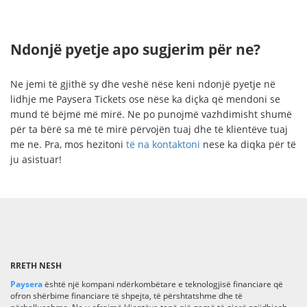
Ndonjë pyetje apo sugjerim për ne?
Ne jemi të gjithë sy dhe veshë nëse keni ndonjë pyetje në
lidhje me Paysera Tickets ose nëse ka diçka që mendoni se
mund të bëjmë më mirë. Ne po punojmë vazhdimisht shumë
për ta bërë sa më të mirë përvojën tuaj dhe të klientëve tuaj
me ne. Pra, mos hezitoni
të na kontaktoni
nese ka diqka për të
ju asistuar!
RRETH NESH
Paysera
është një kompani ndërkombëtare e teknologjisë financiare që
ofron shërbime financiare të shpejta, të përshtatshme dhe të