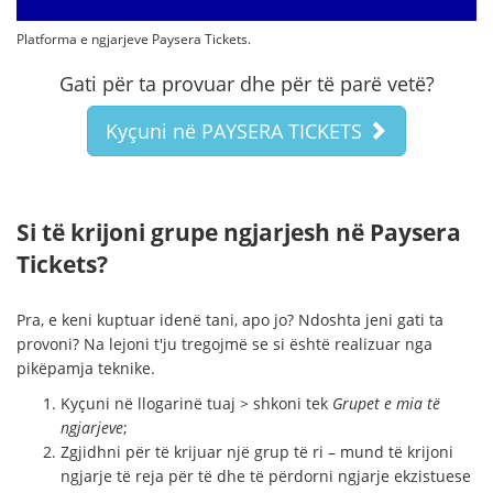
Platforma e ngjarjeve Paysera Tickets.
Gati për ta provuar dhe për të parë vetë?
Kyçuni në PAYSERA TICKETS
Si të krijoni grupe ngjarjesh në Paysera
Tickets?
Pra, e keni kuptuar idenë tani, apo jo? Ndoshta jeni gati ta
provoni? Na lejoni t'ju tregojmë se si është realizuar nga
pikëpamja teknike.
Kyçuni në llogarinë tuaj > shkoni tek
Grupet e mia të
ngjarjeve
;
Zgjidhni për të krijuar një grup të ri – mund të krijoni
ngjarje të reja për të dhe të përdorni ngjarje ekzistuese