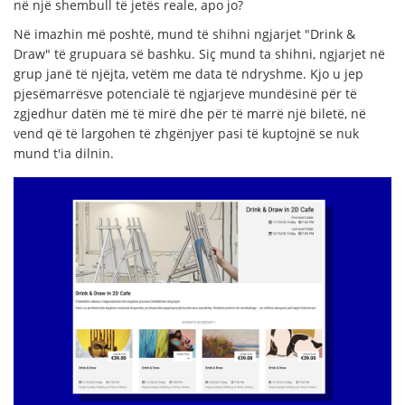
në një shembull të jetës reale, apo jo?
Në imazhin më poshtë, mund të shihni ngjarjet "Drink &
Draw" të grupuara së bashku. Siç mund ta shihni, ngjarjet në
grup janë të njëjta, vetëm me data të ndryshme. Kjo u jep
pjesëmarrësve potencialë të ngjarjeve mundësinë për të
zgjedhur datën më të mirë dhe për të marrë një biletë, në
vend që të largohen të zhgënjyer pasi të kuptojnë se nuk
mund t'ia dilnin.