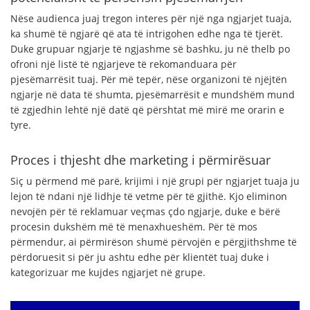
Nëse audienca juaj tregon interes për një nga ngjarjet tuaja,
ka shumë të ngjarë që ata të intrigohen edhe nga të tjerët.
Duke grupuar ngjarje të ngjashme së bashku, ju në thelb po
ofroni një listë të ngjarjeve të rekomanduara për
pjesëmarrësit tuaj. Për më tepër, nëse organizoni të njëjtën
ngjarje në data të shumta, pjesëmarrësit e mundshëm mund
të zgjedhin lehtë një datë që përshtat më mirë me orarin e
tyre.
Proces i thjesht dhe marketing i përmirësuar
Siç u përmend më parë, krijimi i një grupi për ngjarjet tuaja ju
lejon të ndani një lidhje të vetme për të gjithë. Kjo eliminon
nevojën për të reklamuar veçmas çdo ngjarje, duke e bërë
procesin dukshëm më të menaxhueshëm. Për të mos
përmendur, ai përmirëson shumë përvojën e përgjithshme të
përdoruesit si për ju ashtu edhe për klientët tuaj duke i
kategorizuar me kujdes ngjarjet në grupe.