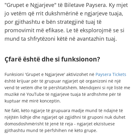
"Grupet e Ngjarjeve" të Biletave Paysera. Ky mjet
jo vetëm që rrit dukshmërinë e ngjarjeve tuaja,
por gjithashtu e bën strategjinë tuaj të
promovimit më efikase. Le të eksplorojmë se si
mund ta shfrytëzoni këtë në avantazhin tuaj.
Çfarë është dhe si funksionon?
Funksioni 'Grupet e Ngjarjeve' aktivizohet në
Paysera Tickets
është krijuar për të grupuar ngjarjet që organizoni në një
vend të vetëm dhe të përshtatshëm. Mendojeni si një listë me
muzikë në YouTube të ngjarjeve tuaja të ardhshme për të
kuptuar më mirë konceptin.
Në fakt, këto ngjarje të grupuara madje mund të ndajnë të
njëjtën lidhje dhe ngjarjet që zgjidhni të gruponi nuk duhet
domosdoshmërisht të jenë të reja - ngjarjet ekzistuese
gjithashtu mund të përfshihen në këto grupe.