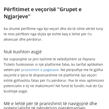
Përfitimet e veçorisë "Grupet e
Ngjarjeve"
Ka shumë përfitime nga kjo veçori dhe do të ishte vërtet turp
të mos përfitoni nga diçka që është kaq e lehtë për t'u
aksesuar dhe përdorur.
Nuk kushton asgjë
Ne supozojmë se jeni tashmë të vetëdijshëm se Paysera
Tickets funksionon si një platformë falas, ku tarifat aplikohen
vetëm për
procesimin e pagesave
. Në përputhje me të gjitha
veçoritë e tjera të disponueshme në platformë, kjo veçori
është gjithashtu falas për t'u përdorur. Pse të mos optimizoni
potencialin e tij në maksimum? Në fund të fundit, nuk do t'ju
kushtojë asgjë.
Më e lehtë për të pranishmit të navigojnë dhe
potencialisht të përsërisin pjesëmarrjen