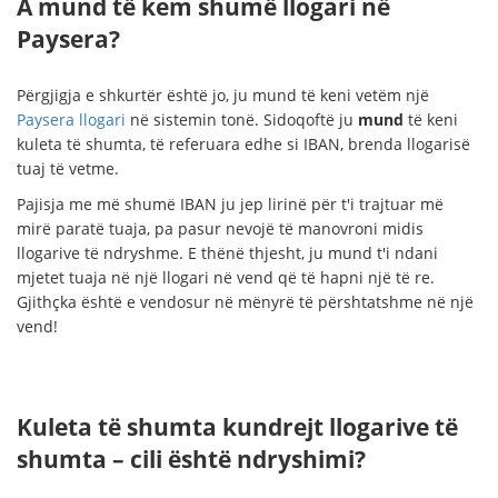
A mund të kem shumë llogari në
Paysera?
Përgjigja e shkurtër është jo, ju mund të keni vetëm një
Paysera llogari
në sistemin tonë. Sidoqoftë ju
mund
të keni
kuleta të shumta, të referuara edhe si IBAN, brenda llogarisë
tuaj të vetme.
Pajisja me më shumë IBAN ju jep lirinë për t'i trajtuar më
mirë paratë tuaja, pa pasur nevojë të manovroni midis
llogarive të ndryshme. E thënë thjesht, ju mund t'i ndani
mjetet tuaja në një llogari në vend që të hapni një të re.
Gjithçka është e vendosur në mënyrë të përshtatshme në një
vend!
Kuleta të shumta kundrejt llogarive të
shumta – cili është ndryshimi?