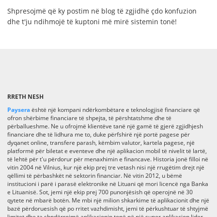
Shpresojmë që ky postim në blog të zgjidhë çdo konfuzion
dhe t'ju ndihmojë të kuptoni më mirë sistemin tonë!
RRETH NESH
Paysera
është një kompani ndërkombëtare e teknologjisë financiare që
ofron shërbime financiare të shpejta, të përshtatshme dhe të
përballueshme. Ne u ofrojmë klientëve tanë një gamë të gjerë zgjidhjesh
financiare dhe të lidhura me to, duke përfshirë një portë pagese për
dyqanet online, transfere parash, këmbim valutor, kartela pagese, një
platformë për biletat e eventeve dhe një aplikacion mobil të nivelit të lartë,
të lehtë për t'u përdorur për menaxhimin e financave. Historia jonë filloi në
vitin 2004 në Vilnius, kur një ekip prej tre vetash nisi një rrugëtim drejt një
qëllimi të përbashkët në sektorin financiar. Në vitin 2012, u bëmë
institucioni i parë i parasë elektronike në Lituani që mori licencë nga Banka
e Lituanisë. Sot, jemi një ekip prej 700 punonjësish që operojnë në 30
qytete në mbarë botën. Me mbi një milion shkarkime të aplikacionit dhe një
bazë përdoruesish që po rritet vazhdimisht, jemi të përkushtuar të shtyjmë
limitet dhe ta shndërrojmë aplikacionin tonë në një super aplikacion lider