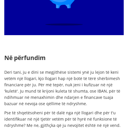
Në përfundim
Deri tani, ju e dini se megjithëse sistemi ynë ju lejon të keni
vetëm një llogari, kjo llogari hap një botë të tërë shërbimesh
financiare për ju. Për më tepër, nuk jeni i kufizuar në një
'kuletë'. Ju mund të krijoni kuleta të shumta, ose IBAN, për të
ndihmuar në menaxhimin dhe ndarjen e financave tuaja
bazuar në nevoja ose qëllime të ndryshme.
Pse të shqetësoheni për të dalë nga një llogari dhe për t'u
identifikuar në një tjetër vetëm për të hyrë në funksione të
ndryshme? Me ne, gjithçka që ju nevojitet është në një vend.