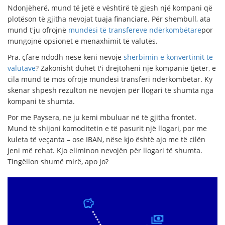
Ndonjëherë, mund të jetë e vështirë të gjesh një kompani që
plotëson të gjitha nevojat tuaja financiare. Për shembull, ata
mund t'ju ofrojnë
mundësi të transfereve ndërkombëtare
por
mungojnë opsionet e menaxhimit të valutës.
Pra, çfarë ndodh nëse keni nevojë
shërbimin e konvertimit të
valutave
? Zakonisht duhet t'i drejtoheni një kompanie tjetër, e
cila mund të mos ofrojë mundësi transferi ndërkombëtar. Ky
skenar shpesh rezulton në nevojën për llogari të shumta nga
kompani të shumta.
Por me Paysera, ne ju kemi mbuluar në të gjitha frontet.
Mund të shijoni komoditetin e të pasurit një llogari, por me
kuleta të veçanta – ose IBAN, nëse kjo është ajo me të cilën
jeni më rehat. Kjo eliminon nevojën për llogari të shumta.
Tingëllon shumë mirë, apo jo?