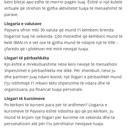
bëni blerje apo edhe të merrni pagën tuaj. Është si një kuletë
virtuale që strehon të gjitha aktivitetet tuaja të menaxhimit të
parave.
Llogaria e valutave
Paysera ofron mbi 30 valuta që mund t'i këmbeni brenda
llogarisë tuaj në sekonda. Çdo monedhë që këmbeni mund të
ketë IBAN-in e vet ose të gjitha mund të ndajnë një të tillë –
çfarëdo që i plotëson më mirë nevojat tuaja.
Llogari të përbashkëta
Kjo është e mrekullueshme nëse keni nevojë të menaxhoni
shpenzimet e përbashkëta me dikë. Për shembull, nëse ju
dhe partneri juaj ndani kostot, një llogari e përbashkët mund
t'ju ndihmojë t'i mbani këto shpenzime të ndara dhe të
organizuara, pa financat tuaja personale.
Llogari të kursimeve
Po kërkoni të kurseni para për të ardhmen? Llogaria e
kursimeve të Paysera është ndoshta ajo që po kërkoni. Ju
mund të krijoni një llogari për kursime në sekonda dhe ta
personalizoni atë për t'iu përshtatur nevojave tuaja.