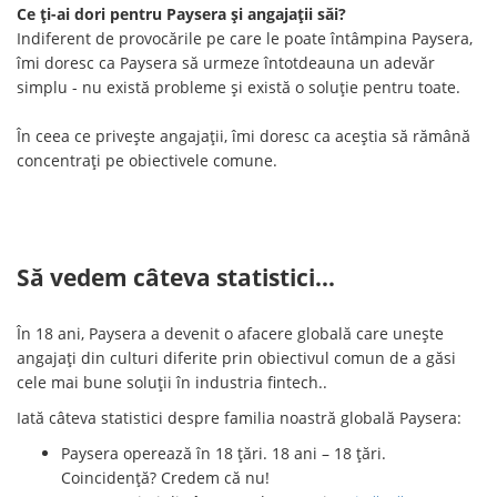
Ce ți-ai dori pentru Paysera și angajații săi?
Indiferent de provocările pe care le poate întâmpina Paysera,
îmi doresc ca Paysera să urmeze întotdeauna un adevăr
simplu - nu există probleme și există o soluție pentru toate.
În ceea ce privește angajații, îmi doresc ca aceștia să rămână
concentrați pe obiectivele comune.
Să vedem câteva statistici…
În 18 ani, Paysera a devenit o afacere globală care unește
angajați din culturi diferite prin obiectivul comun de a găsi
cele mai bune soluții în industria fintech..
Iată câteva statistici despre familia noastră globală Paysera:
Paysera operează în 18 țări. 18 ani – 18 țări.
Coincidență? Credem că nu!