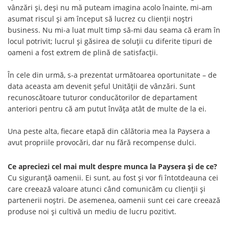
vânzări și, deși nu mă puteam imagina acolo înainte, mi-am
asumat riscul și am început să lucrez cu clienții noștri
business. Nu mi-a luat mult timp să-mi dau seama că eram în
locul potrivit; lucrul și găsirea de soluții cu diferite tipuri de
oameni a fost extrem de plină de satisfacții.
În cele din urmă, s-a prezentat următoarea oportunitate – de
data aceasta am devenit șeful Unității de vânzări. Sunt
recunoscătoare tuturor conducătorilor de departament
anteriori pentru că am putut învăța atât de multe de la ei.
Una peste alta, fiecare etapă din călătoria mea la Paysera a
avut propriile provocări, dar nu fără recompense dulci.
Ce apreciezi cel mai mult despre munca la Paysera și de ce?
Cu siguranță oamenii. Ei sunt, au fost și vor fi întotdeauna cei
care creează valoare atunci când comunicăm cu clienții și
partenerii noștri. De asemenea, oamenii sunt cei care creează
produse noi și cultivă un mediu de lucru pozitivt.