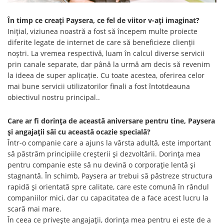
În timp ce creați Paysera, ce fel de viitor v-ați imaginat?
Inițial, viziunea noastră a fost să începem multe proiecte
diferite legate de internet de care să beneficieze clienții
noștri. La vremea respectivă, luam în calcul diverse servicii
prin canale separate, dar până la urmă am decis să revenim
la ideea de super aplicație. Cu toate acestea, oferirea celor
mai bune servicii utilizatorilor finali a fost întotdeauna
obiectivul nostru principal..
Care ar fi dorința de această aniversare pentru tine, Paysera
și angajații săi cu această ocazie specială?
Într-o companie care a ajuns la vârsta adultă, este important
să păstrăm principiile creșterii și dezvoltării. Dorința mea
pentru companie este să nu devină o corporație lentă și
stagnantă. În schimb, Paysera ar trebui să păstreze structura
rapidă și orientată spre calitate, care este comună în rândul
companiilor mici, dar cu capacitatea de a face acest lucru la
scară mai mare.
În ceea ce privește angajații, dorința mea pentru ei este de a