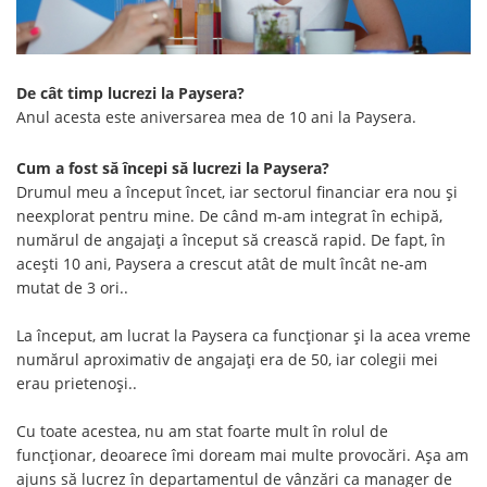
De cât timp lucrezi la Paysera?
Anul acesta este aniversarea mea de 10 ani la Paysera.
Cum a fost să începi să lucrezi la Paysera?
Drumul meu a început încet, iar sectorul financiar era nou și
neexplorat pentru mine. De când m-am integrat în echipă,
numărul de angajați a început să crească rapid. De fapt, în
acești 10 ani, Paysera a crescut atât de mult încât ne-am
mutat de 3 ori..
La început, am lucrat la Paysera ca funcționar și la acea vreme
numărul aproximativ de angajați era de 50, iar colegii mei
erau prietenoși..
Cu toate acestea, nu am stat foarte mult în rolul de
funcționar, deoarece îmi doream mai multe provocări. Așa am
ajuns să lucrez în departamentul de vânzări ca manager de