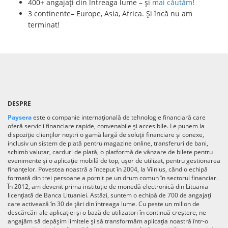
400+ angajați din întreaga lume – și
mai căutăm
!
3 continente– Europe, Asia, Africa. Și încă nu am
terminat!
DESPRE
Paysera
este o companie internațională de tehnologie financiară care
oferă servicii financiare rapide, convenabile și accesibile. Le punem la
dispoziție clienților noștri o gamă largă de soluții financiare și conexe,
inclusiv un sistem de plată pentru magazine online, transferuri de bani,
schimb valutar, carduri de plată, o platformă de vânzare de bilete pentru
evenimente și o aplicație mobilă de top, ușor de utilizat, pentru gestionarea
finanțelor. Povestea noastră a început în 2004, la Vilnius, când o echipă
formată din trei persoane a pornit pe un drum comun în sectorul financiar.
În 2012, am devenit prima instituție de monedă electronică din Lituania
licențiată de Banca Lituaniei. Astăzi, suntem o echipă de 700 de angajați
care activează în 30 de țări din întreaga lume. Cu peste un milion de
descărcări ale aplicației și o bază de utilizatori în continuă creștere, ne
angajăm să depășim limitele și să transformăm aplicația noastră într-o