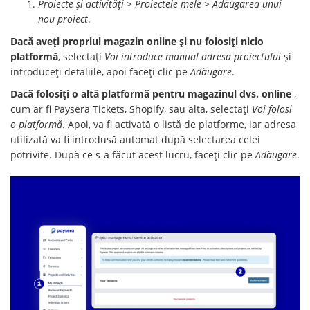
Proiecte și activități > Proiectele mele > Adăugarea unui
nou proiect
.
Dacă aveți propriul magazin online și nu folosiți nicio
platformă
, selectați
Voi introduce manual adresa proiectului
și
introduceți detaliile, apoi faceți clic pe
Adăugare
.
Dacă folosiți o altă platformă pentru magazinul dvs. online
,
cum ar fi Paysera Tickets, Shopify, sau alta, selectați
Voi folosi
o platformă
. Apoi, va fi activată o listă de platforme, iar adresa
utilizată va fi introdusă automat după selectarea celei
potrivite. După ce s-a făcut acest lucru, faceți clic pe
Adăugare
.