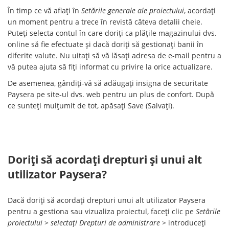
În timp ce vă aflați în
Setările generale ale proiectului
, acordați
un moment pentru a trece în revistă câteva detalii cheie.
Puteți selecta contul în care doriți ca plățile magazinului dvs.
online să fie efectuate și dacă doriți să gestionați banii în
diferite valute. Nu uitați să vă lăsați adresa de e-mail pentru a
vă putea ajuta să fiți informat cu privire la orice actualizare.
De asemenea, gândiți-vă să adăugați insigna de securitate
Paysera pe site-ul dvs. web pentru un plus de confort. După
ce sunteți mulțumit de tot, apăsați Save (Salvați).
Doriți să acordați drepturi și unui alt
utilizator Paysera?
Dacă doriți să acordați drepturi unui alt utilizator Paysera
pentru a gestiona sau vizualiza proiectul, faceți clic pe
Setările
proiectului
>
selectați Drepturi de administrare
> introduceți