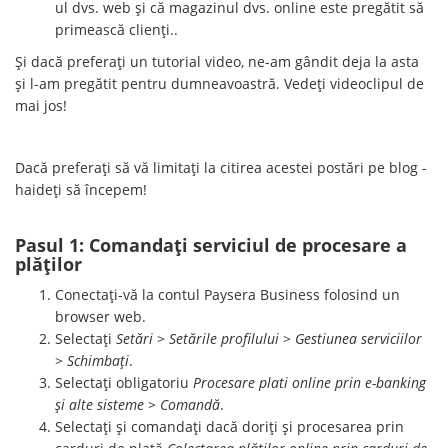
ul dvs. web și că magazinul dvs. online este pregătit să
primească clienți..
Și dacă preferați un tutorial video, ne-am gândit deja la asta
și l-am pregătit pentru dumneavoastră. Vedeți videoclipul de
mai jos!
Dacă preferați să vă limitați la citirea acestei postări pe blog -
haideți să începem!
Pasul 1: Comandați serviciul de procesare a
plăților
Conectați-vă la contul Paysera Business folosind un
browser web.
Selectați
Setări
>
Setările profilului
>
Gestiunea serviciilor
>
Schimbați
.
Selectați obligatoriu
Procesare plati online prin e-banking
și alte sisteme > Comandă
.
Selectați și comandați dacă doriți și procesarea prin