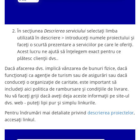
În secțiunea
Descrierea serviciului
selectați limba
utilizată în descriere > introduceți numele proiectului și
faceți o scurtă prezentare a serviciilor pe care le oferiți.
Acest lucru ne ajută să înțelegem exact pentru ce
plătesc clienții dvs..
Dacă afacerea dvs. implică vânzarea de bunuri fizice, dacă
funcționați ca agenție de turism sau de asigurări sau dacă
conduceți o organizație de caritate, este important să
includeți aici politica de rambursare și condițiile de livrare.
Nu vă faceți griji dacă aveți deja aceste informații pe site-ul
dvs. web - puteți lipi pur și simplu linkurile.
Pentru îndrumări mai detaliate privind
descrierea proiectelor
,
accesați linkul.