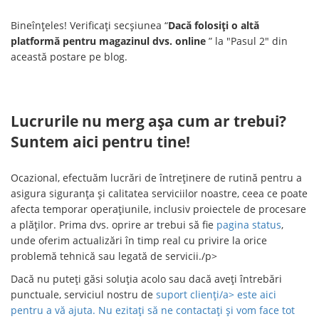
Bineînțeles! Verificați secșiunea “
Dacă folosiți o altă
platformă pentru magazinul dvs. online
” la "Pasul 2" din
această postare pe blog.
Lucrurile nu merg așa cum ar trebui?
Suntem aici pentru tine!
Ocazional, efectuăm lucrări de întreținere de rutină pentru a
asigura siguranța și calitatea serviciilor noastre, ceea ce poate
afecta temporar operațiunile, inclusiv proiectele de procesare
a plăților. Prima dvs. oprire ar trebui să fie
pagina status
,
unde oferim actualizări în timp real cu privire la orice
problemă tehnică sau legată de servicii./p>
Dacă nu puteți găsi soluția acolo sau dacă aveți întrebări
punctuale, serviciul nostru de
suport clienți/a> este aici
pentru a vă ajuta. Nu ezitați să ne contactați și vom face tot