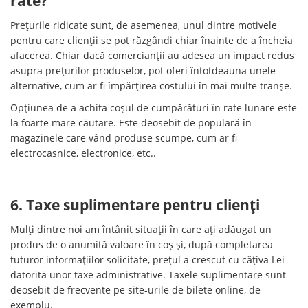
rate?
Prețurile ridicate sunt, de asemenea, unul dintre motivele
pentru care clienții se pot răzgândi chiar înainte de a încheia
afacerea. Chiar dacă comercianții au adesea un impact redus
asupra prețurilor produselor, pot oferi întotdeauna unele
alternative, cum ar fi împărțirea costului în mai multe tranșe.
Opțiunea de a achita coșul de cumpărături în rate lunare este
la foarte mare căutare. Este deosebit de populară în
magazinele care vând produse scumpe, cum ar fi
electrocasnice, electronice, etc..
6. Taxe suplimentare pentru clienți
Mulți dintre noi am întânit situații în care ați adăugat un
produs de o anumită valoare în coș și, după completarea
tuturor informațiilor solicitate, prețul a crescut cu câțiva Lei
datorită unor taxe administrative. Taxele suplimentare sunt
deosebit de frecvente pe site-urile de bilete online, de
exemplu.