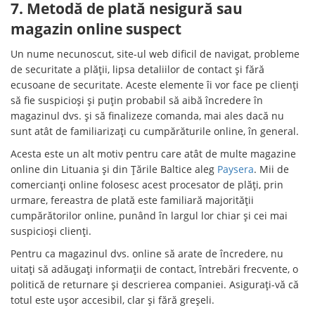
7. Metodă de plată nesigură sau
magazin online suspect
Un nume necunoscut, site-ul web dificil de navigat, probleme
de securitate a plății, lipsa detaliilor de contact și fără
ecusoane de securitate. Aceste elemente îi vor face pe clienți
să fie suspicioși și puțin probabil să aibă încredere în
magazinul dvs. și să finalizeze comanda, mai ales dacă nu
sunt atât de familiarizați cu cumpărăturile online, în general.
Acesta este un alt motiv pentru care atât de multe magazine
online din Lituania și din Țările Baltice aleg
Paysera
. Mii de
comercianți online folosesc acest procesator de plăți, prin
urmare, fereastra de plată este familiară majorității
cumpărătorilor online, punând în largul lor chiar și cei mai
suspicioși clienți.
Pentru ca magazinul dvs. online să arate de încredere, nu
uitați să adăugați informații de contact, întrebări frecvente, o
politică de returnare și descrierea companiei. Asigurați-vă că
totul este ușor accesibil, clar și fără greșeli.