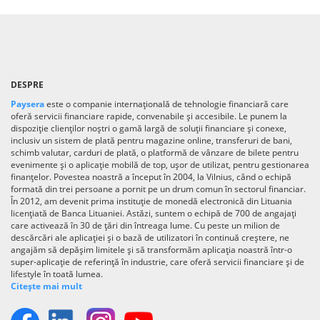
DESPRE
Paysera
este o companie internațională de tehnologie financiară care
oferă servicii financiare rapide, convenabile și accesibile. Le punem la
dispoziție clienților noștri o gamă largă de soluții financiare și conexe,
inclusiv un sistem de plată pentru magazine online, transferuri de bani,
schimb valutar, carduri de plată, o platformă de vânzare de bilete pentru
evenimente și o aplicație mobilă de top, ușor de utilizat, pentru gestionarea
finanțelor. Povestea noastră a început în 2004, la Vilnius, când o echipă
formată din trei persoane a pornit pe un drum comun în sectorul financiar.
În 2012, am devenit prima instituție de monedă electronică din Lituania
licențiată de Banca Lituaniei. Astăzi, suntem o echipă de 700 de angajați
care activează în 30 de țări din întreaga lume. Cu peste un milion de
descărcări ale aplicației și o bază de utilizatori în continuă creștere, ne
angajăm să depășim limitele și să transformăm aplicația noastră într-o
super-aplicație de referință în industrie, care oferă servicii financiare și de
lifestyle în toată lumea.
Citește mai mult