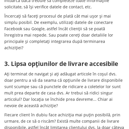
întoarcă dacă trebuie să completeze toate informațiile
solicitate, să își verifice datele de contact, etc.
Încercați să faceți procesul de plată cât mai ușor și mai
simplu posibil. De exemplu, utilizați datele de conectare
Facebook sau Google, astfel încât clienții să se poată
înregistra mai repede. Sau poate cereți doar detaliile lor
principale și completați integrarea după terminarea
achiziției?
3. Lipsa opțiunilor de livrare accesibile
Ați terminat de navigat și ați adăugat articole în coșul dvs.
doar pentru a vă da seama că opțiunile de livrare disponibile
sunt scumpe sau că punctele de ridicare a coletelor lor sunt
mult prea departe de casa dvs. Ar trebui să ridici singur
articolul? Dar locația se închide prea devreme... Chiar ai
nevoie de această achiziție?
Fiecare client în dubiu face achiziția mai puțin posibilă, prin
urmare, de ce să o riscăm? Există multe companii de livrare
disponibile, astfel încât limitarea clientului dvs. la doar câteva