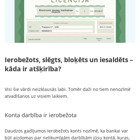
Ierobežots, slēgts, bloķēts un iesaldēts –
kāda ir atšķirība?
Visi šie vārdi neizklausās labi. Tomēr daži no tiem nenozīmē
atvadīšanos uz visiem laikiem.
Konta darbība ir ierobežota
Daudzos gadījumos ierobežots konts nozīmē, ka bankai var
būt aizdomas par nelikumīgām darbībām jūsu kontā, kuras,