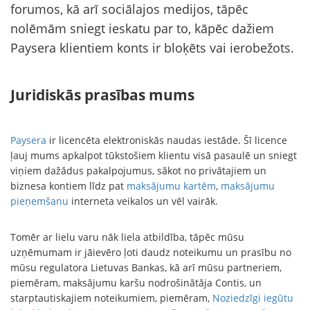
forumos, kā arī sociālajos medijos, tāpēc
nolēmām sniegt ieskatu par to, kāpēc dažiem
Paysera klientiem konts ir bloķēts vai ierobežots.
Juridiskās prasības mums
Paysera
ir licencēta elektroniskās naudas iestāde. Šī licence
ļauj mums apkalpot tūkstošiem klientu visā pasaulē un sniegt
viņiem dažādus pakalpojumus, sākot no privātajiem un
biznesa kontiem līdz pat
maksājumu kartēm
,
maksājumu
pieņemšanu
interneta veikalos un vēl vairāk.
Tomēr ar lielu varu nāk liela atbildība, tāpēc mūsu
uzņēmumam ir jāievēro ļoti daudz noteikumu un prasību no
mūsu regulatora Lietuvas Bankas, kā arī mūsu partneriem,
piemēram, maksājumu karšu nodrošinātāja Contis, un
starptautiskajiem noteikumiem, piemēram,
Noziedzīgi iegūtu