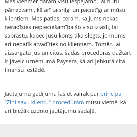
Mēs vienmēr darām visu iespējamo, lai būtu
pārredzami, kā arī taisnīgi un pacietīgi ar mūsu
klientiem. Mēs patiesi ceram, ka jums nekad
neradīsies nepieciešamība šo visu izlasīt, lai
saprastu, kāpēc jūsu konts tika slēgts, jo mums
arī nepatīk atvadīties no klientiem. Tomēr, lai
aizsargātu jūs un citus, šādas procedūras dažkārt
ir jāveic uzņēmumā Paysera, kā arī jebkurā citā
finanšu iestādē.
Jautājumu gadījumā lasiet vairāk par
principa
"Zini savu klientu" procedūrām
mūsu vietnē, kā
arī biežāk uzdoto jautājumu sadaļā.