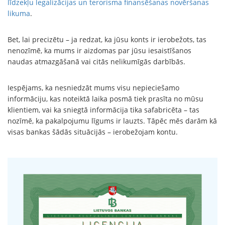
līdzekļu legalizācijas un terorisma finansēšanas novēršanas
likuma
.
Bet, lai precizētu – ja redzat, ka jūsu konts ir ierobežots, tas
nenozīmē, ka mums ir aizdomas par jūsu iesaistīšanos
naudas atmazgāšanā vai citās nelikumīgās darbībās.
Iespējams, ka nesniedzāt mums visu nepieciešamo
informāciju, kas noteiktā laika posmā tiek prasīta no mūsu
klientiem, vai ka sniegtā informācija tika safabricēta – tas
nozīmē, ka pakalpojumu līgums ir lauzts. Tāpēc mēs darām kā
visas bankas šādās situācijās – ierobežojam kontu.