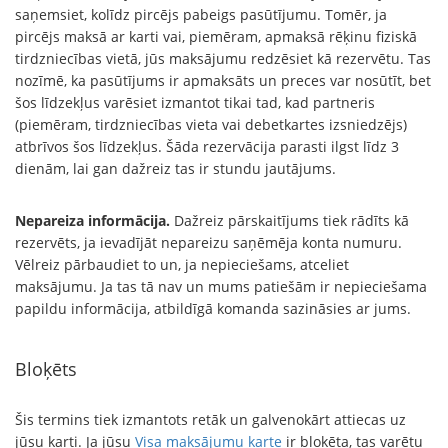
saņemsiet, kolīdz pircējs pabeigs pasūtījumu. Tomēr, ja
pircējs maksā ar karti vai, piemēram, apmaksā rēķinu fiziskā
tirdzniecības vietā, jūs maksājumu redzēsiet kā rezervētu. Tas
nozīmē, ka pasūtījums ir apmaksāts un preces var nosūtīt, bet
šos līdzekļus varēsiet izmantot tikai tad, kad partneris
(piemēram, tirdzniecības vieta vai debetkartes izsniedzējs)
atbrīvos šos līdzekļus. Šāda rezervācija parasti ilgst līdz 3
dienām, lai gan dažreiz tas ir stundu jautājums.
Nepareiza informācija.
Dažreiz pārskaitījums tiek rādīts kā
rezervēts, ja ievadījāt nepareizu saņēmēja konta numuru.
Vēlreiz pārbaudiet to un, ja nepieciešams, atceliet
maksājumu. Ja tas tā nav un mums patiešām ir nepieciešama
papildu informācija, atbildīgā komanda sazināsies ar jums.
Bloķēts
Šis termins tiek izmantots retāk un galvenokārt attiecas uz
jūsu karti. Ja jūsu
Visa maksājumu karte
ir bloķēta, tas varētu