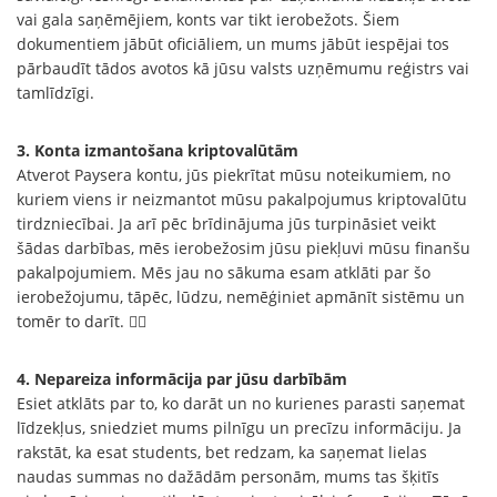
vai gala saņēmējiem, konts var tikt ierobežots. Šiem
dokumentiem jābūt oficiāliem, un mums jābūt iespējai tos
pārbaudīt tādos avotos kā jūsu valsts uzņēmumu reģistrs vai
tamlīdzīgi.
3. Konta izmantošana kriptovalūtām
Atverot Paysera kontu, jūs piekrītat mūsu noteikumiem, no
kuriem viens ir neizmantot mūsu pakalpojumus kriptovalūtu
tirdzniecībai. Ja arī pēc brīdinājuma jūs turpināsiet veikt
šādas darbības, mēs ierobežosim jūsu piekļuvi mūsu finanšu
pakalpojumiem. Mēs jau no sākuma esam atklāti par šo
ierobežojumu, tāpēc, lūdzu, nemēģiniet apmānīt sistēmu un
tomēr to darīt. 🕵️‍♀️
4. Nepareiza informācija par jūsu darbībām
Esiet atklāts par to, ko darāt un no kurienes parasti saņemat
līdzekļus, sniedziet mums pilnīgu un precīzu informāciju. Ja
rakstāt, ka esat students, bet redzam, ka saņemat lielas
naudas summas no dažādām personām, mums tas šķitīs