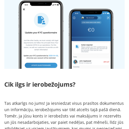
Cik ilgs ir ierobežojums?
Tas atkarīgs no jums! Ja iesniedzat visus prasītos dokumentus
un informāciju, ierobežojums var tikt atcelts tajā pašā dienā.
Tomēr, ja jūsu konts ir ierobežots vai maksājums ir rezervēts
un jūs nesadarbojaties, var paiet nedēļas, pat mēneši, līdz jūs
atbildēsiet uz visiem jautājumiem, kas mums ir nepieciešami,