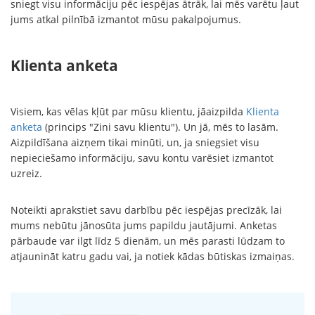
sniegt visu informāciju pēc iespējas ātrāk, lai mēs varētu ļaut
jums atkal pilnībā izmantot mūsu pakalpojumus.
Klienta anketa
Visiem, kas vēlas kļūt par mūsu klientu, jāaizpilda
Klienta
anketa
(princips "Zini savu klientu"). Un jā, mēs to lasām.
Aizpildīšana aizņem tikai minūti, un, ja sniegsiet visu
nepieciešamo informāciju, savu kontu varēsiet izmantot
uzreiz.
Noteikti aprakstiet savu darbību pēc iespējas precīzāk, lai
mums nebūtu jānosūta jums papildu jautājumi. Anketas
pārbaude var ilgt līdz 5 dienām, un mēs parasti lūdzam to
atjaunināt katru gadu vai, ja notiek kādas būtiskas izmaiņas.