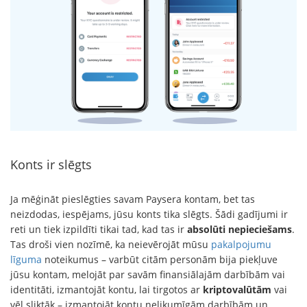
Konts ir slēgts
Ja mēģināt pieslēgties savam Paysera kontam, bet tas
neizdodas, iespējams, jūsu konts tika slēgts. Šādi gadījumi ir
reti un tiek izpildīti tikai tad, kad tas ir
absolūti nepieciešams
.
Tas droši vien nozīmē, ka neievērojāt mūsu
pakalpojumu
līguma
noteikumus – varbūt citām personām bija piekļuve
jūsu kontam, melojāt par savām finansiālajām darbībām vai
identitāti, izmantojāt kontu, lai tirgotos ar
kriptovalūtām
vai
vēl sliktāk – izmantojāt kontu nelikumīgām darbībām un