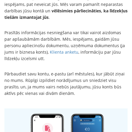
iespējams, pat neveicat jūs. Mēs varam pamanīt neparastas
darbības jūsu kontā un
vēlēsimies pārliecināties, ka līdzekļus
tiešām izmantojat jūs
.
Prasītās informācijas nesniegšana var tikai vairot aizdomas
par apšaubāmām darbībām. Mēs, iespējams, gaidām jūsu
personu apliecinošu dokumentu, uzņēmuma dokumentus (ja
jums ir biznesa konts),
Klienta anketu
, informāciju par jūsu
līdzekļu izcelsmi utt.
Pārbaudiet savu kontu, e-pastu (arī mēstules), kur jābūt ziņai
no mums. Rūpīgi izpildiet norādījumus un sniedziet visu
prasīto, un, ja mums vairs nebūs jautājumu, jūsu konts būs
aktīvs pēc vienas vai divām dienām.