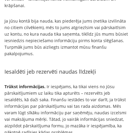
krāpšanai.
Ja jūsu kontā bija nauda, kas piederēja jums (netika izvilināta
no citiem cilvēkiem), mēs to jums atgriezīsim vai pārskaitīsim
uz kontu, no kura nauda tika saņemta, tiklīdz jūs mums būsiet
iesniedzis nepieciešamo informāciju pirms konta slēgšanas.
Turpmāk jums būs aizliegts izmantot mūsu finanšu
pakalpojumus.
Iesaldēti jeb rezervēti naudas līdzekļi
Trūkst informācijas.
Ir iespējams, ka tikai viens no jūsu
pārskaitījumiem uz laiku tika apturēts – rezervēts jeb
iesaldēts, kā daži saka. Finanšu iestādes to var darīt, ja trūkst
informācijas par pārskaitījumu vai tas rada aizdomas. Mēs
varam lūgt sīkāku informāciju par saņēmēju, naudas izcelsmi
vai maksājuma mērķi. Tātad, jo vairāk informācijas sniedzat,
aizpildot pārskaitījuma formu, jo mazāka ir iespējamība, ka
nākotnē radīsies kādas problēmas.