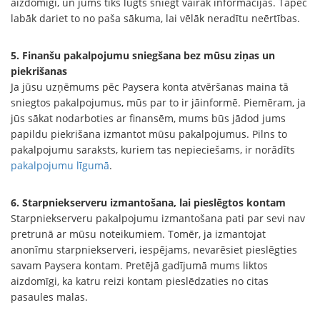
aizdomīgi, un jums tiks lūgts sniegt vairāk informācijas. Tāpēc
labāk dariet to no paša sākuma, lai vēlāk neradītu neērtības.
5. Finanšu pakalpojumu sniegšana bez mūsu ziņas un
piekrišanas
Ja jūsu uzņēmums pēc Paysera konta atvēršanas maina tā
sniegtos pakalpojumus, mūs par to ir jāinformē. Piemēram, ja
jūs sākat nodarboties ar finansēm, mums būs jādod jums
papildu piekrišana izmantot mūsu pakalpojumus. Pilns to
pakalpojumu saraksts, kuriem tas nepieciešams, ir norādīts
pakalpojumu līgumā
.
6. Starpniekserveru izmantošana, lai pieslēgtos kontam
Starpniekserveru pakalpojumu izmantošana pati par sevi nav
pretrunā ar mūsu noteikumiem. Tomēr, ja izmantojat
anonīmu starpniekserveri, iespējams, nevarēsiet pieslēgties
savam Paysera kontam. Pretējā gadījumā mums liktos
aizdomīgi, ka katru reizi kontam pieslēdzaties no citas
pasaules malas.