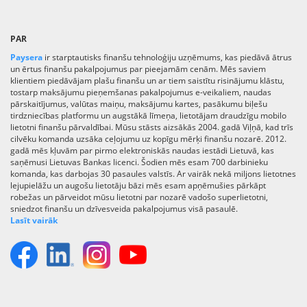
PAR
Paysera
ir starptautisks finanšu tehnoloģiju uzņēmums, kas piedāvā ātrus
un ērtus finanšu pakalpojumus par pieejamām cenām. Mēs saviem
klientiem piedāvājam plašu finanšu un ar tiem saistītu risinājumu klāstu,
tostarp maksājumu pieņemšanas pakalpojumus e-veikaliem, naudas
pārskaitījumus, valūtas maiņu, maksājumu kartes, pasākumu biļešu
tirdzniecības platformu un augstākā līmeņa, lietotājam draudzīgu mobilo
lietotni finanšu pārvaldībai. Mūsu stāsts aizsākās 2004. gadā Viļņā, kad trīs
cilvēku komanda uzsāka ceļojumu uz kopīgu mērķi finanšu nozarē. 2012.
gadā mēs kļuvām par pirmo elektroniskās naudas iestādi Lietuvā, kas
saņēmusi Lietuvas Bankas licenci. Šodien mēs esam 700 darbinieku
komanda, kas darbojas 30 pasaules valstīs. Ar vairāk nekā miljons lietotnes
lejupielāžu un augošu lietotāju bāzi mēs esam apņēmušies pārkāpt
robežas un pārveidot mūsu lietotni par nozarē vadošo superlietotni,
sniedzot finanšu un dzīvesveida pakalpojumus visā pasaulē.
Lasīt vairāk