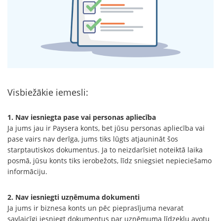
Visbiežākie iemesli:
1. Nav iesniegta pase vai personas apliecība
Ja jums jau ir Paysera konts, bet jūsu personas apliecība vai
pase vairs nav derīga, jums tiks lūgts atjaunināt šos
starptautiskos dokumentus. Ja to neizdarīsiet noteiktā laika
posmā, jūsu konts tiks ierobežots, līdz sniegsiet nepieciešamo
informāciju.
2. Nav iesniegti uzņēmuma dokumenti
Ja jums ir biznesa konts un pēc pieprasījuma nevarat
savlaicīgi iesniegt dokumentus par uzņēmuma līdzekļu avotu