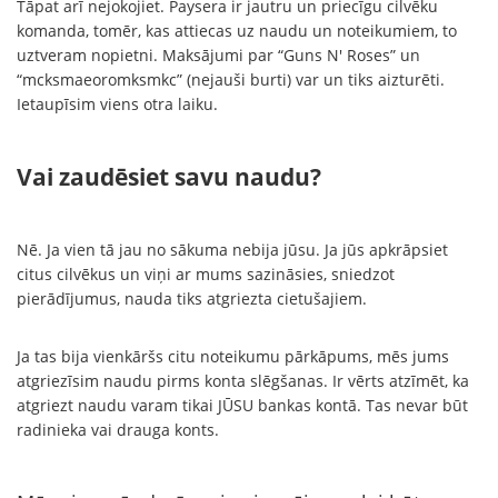
Tāpat arī nejokojiet. Paysera ir jautru un priecīgu cilvēku
komanda, tomēr, kas attiecas uz naudu un noteikumiem, to
uztveram nopietni. Maksājumi par “Guns N' Roses” un
“mcksmaeoromksmkc” (nejauši burti) var un tiks aizturēti.
Ietaupīsim viens otra laiku.
Vai zaudēsiet savu naudu?
Nē. Ja vien tā jau no sākuma nebija jūsu. Ja jūs apkrāpsiet
citus cilvēkus un viņi ar mums sazināsies, sniedzot
pierādījumus, nauda tiks atgriezta cietušajiem.
Ja tas bija vienkāršs citu noteikumu pārkāpums, mēs jums
atgriezīsim naudu pirms konta slēgšanas. Ir vērts atzīmēt, ka
atgriezt naudu varam tikai JŪSU bankas kontā. Tas nevar būt
radinieka vai drauga konts.