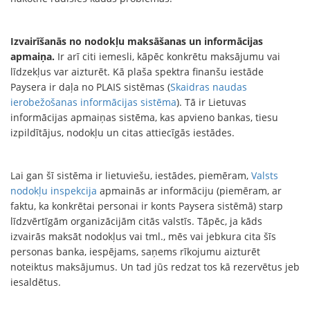
Izvairīšanās no nodokļu maksāšanas un informācijas
apmaiņa.
Ir arī citi iemesli, kāpēc konkrētu maksājumu vai
līdzekļus var aizturēt. Kā plaša spektra finanšu iestāde
Paysera ir daļa no PLAIS sistēmas (
Skaidras naudas
ierobežošanas informācijas sistēma
). Tā ir Lietuvas
informācijas apmaiņas sistēma, kas apvieno bankas, tiesu
izpildītājus, nodokļu un citas attiecīgās iestādes.
Lai gan šī sistēma ir lietuviešu, iestādes, piemēram,
Valsts
nodokļu inspekcija
apmainās ar informāciju (piemēram, ar
faktu, ka konkrētai personai ir konts Paysera sistēmā) starp
līdzvērtīgām organizācijām citās valstīs. Tāpēc, ja kāds
izvairās maksāt nodokļus vai tml., mēs vai jebkura cita šīs
personas banka, iespējams, saņems rīkojumu aizturēt
noteiktus maksājumus. Un tad jūs redzat tos kā rezervētus jeb
iesaldētus.