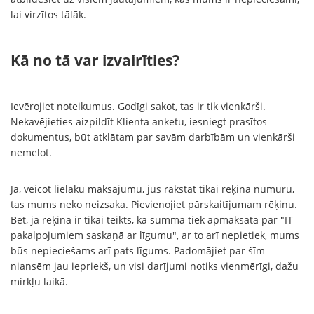
lai virzītos tālāk.
Kā no tā var izvairīties?
Ievērojiet noteikumus. Godīgi sakot, tas ir tik vienkārši.
Nekavējieties aizpildīt Klienta anketu, iesniegt prasītos
dokumentus, būt atklātam par savām darbībām un vienkārši
nemelot.
Ja, veicot lielāku maksājumu, jūs rakstāt tikai rēķina numuru,
tas mums neko neizsaka. Pievienojiet pārskaitījumam rēķinu.
Bet, ja rēķinā ir tikai teikts, ka summa tiek apmaksāta par "IT
pakalpojumiem saskaņā ar līgumu", ar to arī nepietiek, mums
būs nepieciešams arī pats līgums. Padomājiet par šīm
niansēm jau iepriekš, un visi darījumi notiks vienmērīgi, dažu
mirkļu laikā.