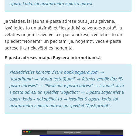
ciparu kodu, lai apstiprinātu e-pasta adresi.
Ja vēlaties, lai jaunā e-pasta adrese būtu jūsu galvenā,
izvēlieties to un atzīmējiet "Iestatīt kā galveno e-pastu". Ja
vēlaties noņemt savu veco e-pasta adresi, izvēlieties to un
spiediet "Noņemt" un pēc tam "Jā, noņemt". Vecā e-pasta
adrese tiks nekavējoties noņemta.
E-pasta adreses maiņa Paysera internetbankā
Pieslēdzieties kontam vietnē
bank.paysera.com
→
"Iestatījumi" → "Konta iestatījumi" → Ritiniet zemāk līdz "E-
pasta adreses" → "Pievienot e-pasta adresi" → Ievadiet savu
e-pasta adresi un spiediet "Saglabāt" → E-pastā saņemsiet 6
ciparu kodu – nokopējiet to → Ievadiet 6 ciparu kodu, lai
apstiprinātu e-pasta adresi, un spiediet "Apstiprināt".