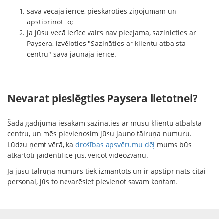
savā vecajā ierīcē, pieskaroties ziņojumam un
apstiprinot to;
ja jūsu vecā ierīce vairs nav pieejama, sazinieties ar
Paysera, izvēloties "Sazināties ar klientu atbalsta
centru" savā jaunajā ierīcē.
Nevarat pieslēgties Paysera lietotnei?
Šādā gadījumā iesakām sazināties ar mūsu klientu atbalsta
centru, un mēs pievienosim jūsu jauno tālruņa numuru.
Lūdzu ņemt vērā, ka
drošības apsvērumu dēļ
mums būs
atkārtoti jāidentificē jūs, veicot videozvanu.
Ja jūsu tālruņa numurs tiek izmantots un ir apstiprināts citai
personai, jūs to nevarēsiet pievienot savam kontam.