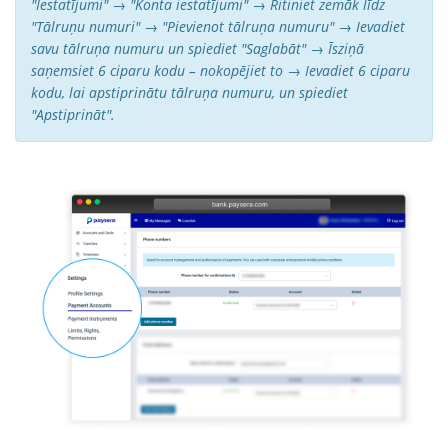
"Iestatījumi" → "Konta iestatījumi" → Ritiniet zemāk līdz
"Tālruņu numuri" → "Pievienot tālruņa numuru" → Ievadiet
savu tālruņa numuru un spiediet "Saglabāt" → Īsziņā
saņemsiet 6 ciparu kodu – nokopējiet to → Ievadiet 6 ciparu
kodu, lai apstiprinātu tālruņa numuru, un spiediet
"Apstiprināt".