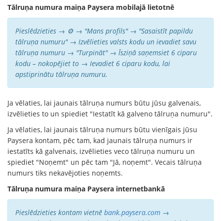
Tālruņa numura maiņa Paysera mobilajā lietotnē
Pieslēdzieties → ⚙️ → "Mans profils" → "Sasaistīt papildu
tālruņa numuru" → Izvēlieties valsts kodu un ievadiet savu
tālruņa numuru → "Turpināt" → Īsziņā saņemsiet 6 ciparu
kodu – nokopējiet to → Ievadiet 6 ciparu kodu, lai
apstiprinātu tālruņa numuru.
Ja vēlaties, lai jaunais tālruņa numurs būtu jūsu galvenais,
izvēlieties to un spiediet "Iestatīt kā galveno tālruņa numuru".
Ja vēlaties, lai jaunais tālruņa numurs būtu vienīgais jūsu
Paysera kontam, pēc tam, kad jaunais tālruņa numurs ir
iestatīts kā galvenais, izvēlieties veco tālruņa numuru un
spiediet "Noņemt" un pēc tam "Jā, noņemt". Vecais tālruņa
numurs tiks nekavējoties noņemts.
Tālruņa numura maiņa Paysera internetbankā
Pieslēdzieties kontam vietnē
bank.paysera.com
→