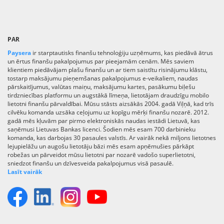
PAR
Paysera
ir starptautisks finanšu tehnoloģiju uzņēmums, kas piedāvā ātrus
un ērtus finanšu pakalpojumus par pieejamām cenām. Mēs saviem
klientiem piedāvājam plašu finanšu un ar tiem saistītu risinājumu klāstu,
tostarp maksājumu pieņemšanas pakalpojumus e-veikaliem, naudas
pārskaitījumus, valūtas maiņu, maksājumu kartes, pasākumu biļešu
tirdzniecības platformu un augstākā līmeņa, lietotājam draudzīgu mobilo
lietotni finanšu pārvaldībai. Mūsu stāsts aizsākās 2004. gadā Viļņā, kad trīs
cilvēku komanda uzsāka ceļojumu uz kopīgu mērķi finanšu nozarē. 2012.
gadā mēs kļuvām par pirmo elektroniskās naudas iestādi Lietuvā, kas
saņēmusi Lietuvas Bankas licenci. Šodien mēs esam 700 darbinieku
komanda, kas darbojas 30 pasaules valstīs. Ar vairāk nekā miljons lietotnes
lejupielāžu un augošu lietotāju bāzi mēs esam apņēmušies pārkāpt
robežas un pārveidot mūsu lietotni par nozarē vadošo superlietotni,
sniedzot finanšu un dzīvesveida pakalpojumus visā pasaulē.
Lasīt vairāk