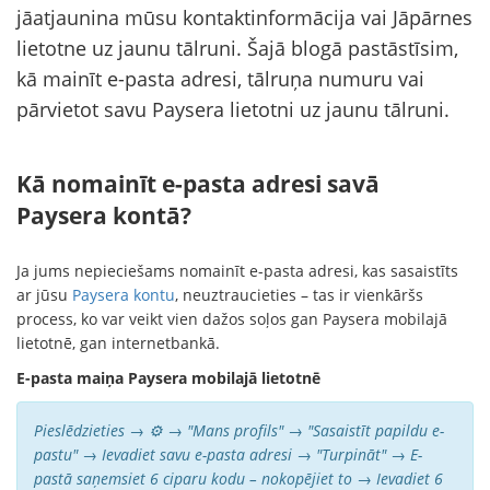
jāatjaunina mūsu kontaktinformācija vai Jāpārnes
lietotne uz jaunu tālruni. Šajā blogā pastāstīsim,
kā mainīt e-pasta adresi, tālruņa numuru vai
pārvietot savu Paysera lietotni uz jaunu tālruni.
Kā nomainīt e-pasta adresi savā
Paysera kontā?
Ja jums nepieciešams nomainīt e-pasta adresi, kas sasaistīts
ar jūsu
Paysera kontu
, neuztraucieties – tas ir vienkāršs
process, ko var veikt vien dažos soļos gan Paysera mobilajā
lietotnē, gan internetbankā.
E-pasta maiņa Paysera mobilajā lietotnē
Pieslēdzieties → ⚙️ → "Mans profils" → "Sasaistīt papildu e-
pastu" → Ievadiet savu e-pasta adresi → "Turpināt" → E-
pastā saņemsiet 6 ciparu kodu – nokopējiet to → Ievadiet 6