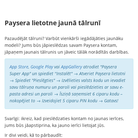
Paysera lietotne jaunā tālrunī
Pazaudējāt tālruni? Varbūt vienkārši iegādājāties jaunāku
modeli? Jums būs jāpieslēdzas savam Paysera kontam,
jāpaņem jaunais tālrunis un jāveic tālāk norādītās darbības.
App Store
,
Google Play
vai
AppGallery
atrodiet "Paysera
Super App" un spiediet ''Instalēt" → Atveriet Paysera lietotni
→ Spiediet "Pieslēgties" → Izvēlieties valsts kodu un ievadiet
savu tālruņa numuru un paroli vai pieslēdzieties ar savu e-
pasta adresi un paroli → Īsziņā saņemsiet 6 ciparu kodu –
nokopējiet to → Izveidojiet 5 ciparu PIN kodu → Gatavs!
Svarīgi: ikreiz, kad pieslēdzaties kontam no jaunas ierīces,
jums būs jāapstiprina, ka jauno ierīci lietojat jūs.
Ir divi veidi, kā to pārbaudīt: