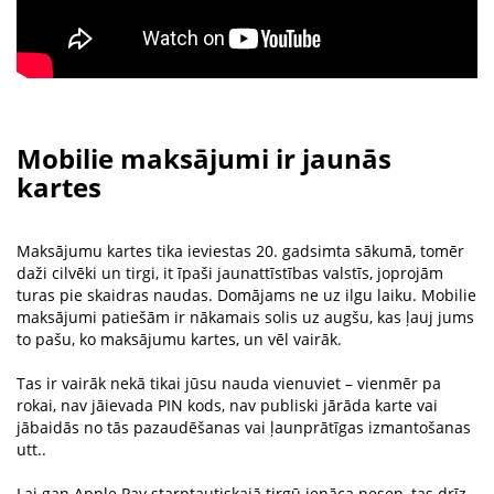
Mobilie maksājumi ir jaunās
kartes
Maksājumu kartes tika ieviestas 20. gadsimta sākumā, tomēr
daži cilvēki un tirgi, it īpaši jaunattīstības valstīs, joprojām
turas pie skaidras naudas. Domājams ne uz ilgu laiku. Mobilie
maksājumi patiešām ir nākamais solis uz augšu, kas ļauj jums
to pašu, ko maksājumu kartes, un vēl vairāk.
Tas ir vairāk nekā tikai jūsu nauda vienuviet – vienmēr pa
rokai, nav jāievada PIN kods, nav publiski jārāda karte vai
jābaidās no tās pazaudēšanas vai ļaunprātīgas izmantošanas
utt..
Lai gan Apple Pay starptautiskajā tirgū ienāca nesen, tas drīz