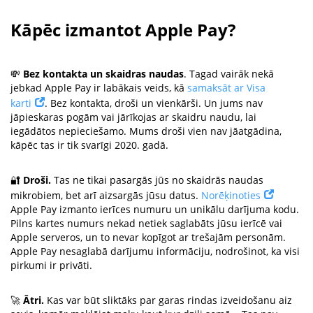
Kāpēc izmantot Apple Pay?
💸
Bez kontakta un skaidras naudas
. Tagad vairāk nekā
jebkad Apple Pay ir labākais veids, kā
samaksāt ar Visa
karti
. Bez kontakta, droši un vienkārši. Un jums nav
jāpieskaras pogām vai jārīkojas ar skaidru naudu, lai
iegādātos nepieciešamo. Mums droši vien nav jāatgādina,
kāpēc tas ir tik svarīgi 2020. gadā.
🔐
Droši.
Tas ne tikai pasargās jūs no skaidrās naudas
mikrobiem, bet arī aizsargās jūsu datus.
Norēķinoties
Apple Pay izmanto ierīces numuru un unikālu darījuma kodu.
Pilns kartes numurs nekad netiek saglabāts jūsu ierīcē vai
Apple serveros, un to nevar kopīgot ar trešajām personām.
Apple Pay nesaglabā darījumu informāciju, nodrošinot, ka visi
pirkumi ir privāti.
🚀
Ātri.
Kas var būt sliktāks par garas rindas izveidošanu aiz