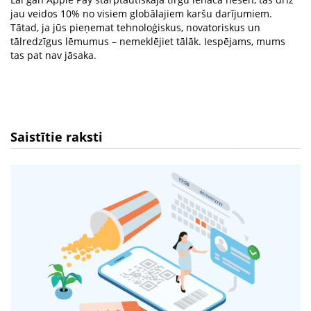
jau veidos 10% no visiem globālajiem karšu darījumiem.
Tātad, ja jūs pieņemat tehnoloģiskus, novatoriskus un
tālredzīgus lēmumus – nemeklējiet tālāk. Iespējams, mums
tas pat nav jāsaka.
Saistītie raksti