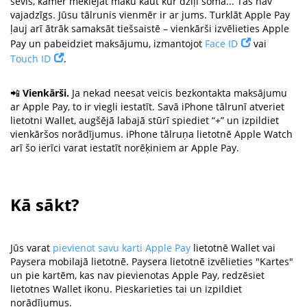
sevis, kamēr meklējat maku kaut kur dziļi somā... Tas nav
vajadzīgs. Jūsu tālrunis vienmēr ir ar jums. Turklāt Apple Pay
ļauj arī ātrāk samaksāt tiešsaistē – vienkārši izvēlieties Apple
Pay un pabeidziet maksājumu, izmantojot
Face ID
vai
Touch ID
.
📲
Vienkārši.
Ja nekad neesat veicis bezkontakta maksājumu
ar Apple Pay, to ir viegli iestatīt. Savā iPhone tālrunī atveriet
lietotni Wallet, augšējā labajā stūrī spiediet “+” un izpildiet
vienkāršos norādījumus. iPhone tālruņa lietotnē Apple Watch
arī šo ierīci varat iestatīt norēķiniem ar Apple Pay.
Kā sākt?
Jūs varat
pievienot savu karti Apple Pay
lietotnē Wallet vai
Paysera mobilajā lietotnē. Paysera lietotnē izvēlieties "Kartes"
un pie kartēm, kas nav pievienotas Apple Pay, redzēsiet
lietotnes Wallet ikonu. Pieskarieties tai un izpildiet
norādījumus.