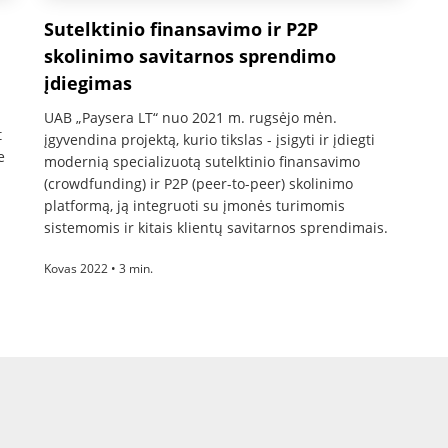
Sutelktinio finansavimo ir P2P
skolinimo savitarnos sprendimo
įdiegimas
UAB „Paysera LT“ nuo 2021 m. rugsėjo mėn.
t
įgyvendina projektą, kurio tikslas - įsigyti ir įdiegti
e
modernią specializuotą sutelktinio finansavimo
(crowdfunding) ir P2P (peer-to-peer) skolinimo
platformą, ją integruoti su įmonės turimomis
sistemomis ir kitais klientų savitarnos sprendimais.
Kovas 2022 • 3 min.