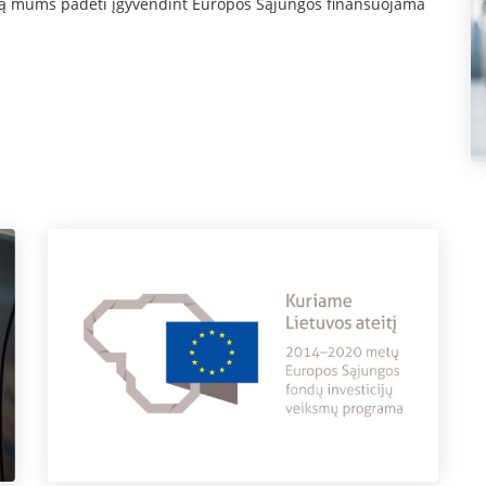
tyvą mums padėti įgyvendint Europos Sąjungos finansuojama