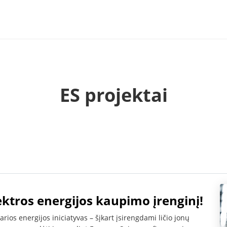
ES projektai
lektros energijos kaupimo įrenginį!
arios energijos iniciatyvas – šįkart įsirengdami ličio jonų