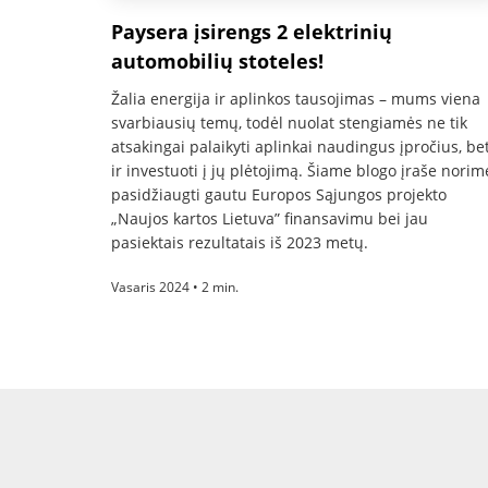
Paysera įsirengs 2 elektrinių
automobilių stoteles!
Žalia energija ir aplinkos tausojimas – mums viena
svarbiausių temų, todėl nuolat stengiamės ne tik
atsakingai palaikyti aplinkai naudingus įpročius, be
ir investuoti į jų plėtojimą. Šiame blogo įraše norim
pasidžiaugti gautu Europos Sąjungos projekto
„Naujos kartos Lietuva” finansavimu bei jau
pasiektais rezultatais iš 2023 metų.
Vasaris 2024 • 2 min.