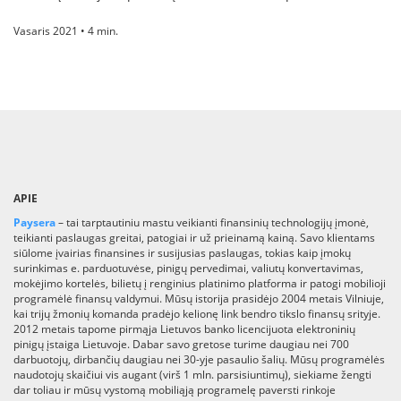
Vasaris 2021 • 4 min.
APIE
Paysera
– tai tarptautiniu mastu veikianti finansinių technologijų įmonė,
teikianti paslaugas greitai, patogiai ir už prieinamą kainą. Savo klientams
siūlome įvairias finansines ir susijusias paslaugas, tokias kaip įmokų
surinkimas e. parduotuvėse, pinigų pervedimai, valiutų konvertavimas,
mokėjimo kortelės, bilietų į renginius platinimo platforma ir patogi mobilioji
programėlė finansų valdymui. Mūsų istorija prasidėjo 2004 metais Vilniuje,
kai trijų žmonių komanda pradėjo kelionę link bendro tikslo finansų srityje.
2012 metais tapome pirmąja Lietuvos banko licencijuota elektroninių
pinigų įstaiga Lietuvoje. Dabar savo gretose turime daugiau nei 700
darbuotojų, dirbančių daugiau nei 30-yje pasaulio šalių. Mūsų programėlės
naudotojų skaičiui vis augant (virš 1 mln. parsisiuntimų), siekiame žengti
dar toliau ir mūsų vystomą mobiliąją programelę paversti rinkoje