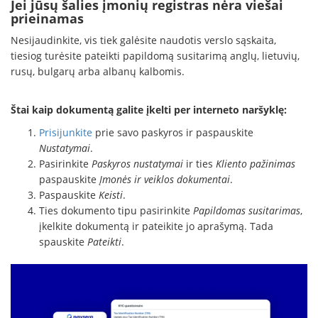
Jei jūsų šalies įmonių registras nėra viešai
prieinamas
Nesijaudinkite, vis tiek galėsite naudotis verslo sąskaita,
tiesiog turėsite pateikti papildomą susitarimą anglų, lietuvių,
rusų, bulgarų arba albanų kalbomis.
Štai kaip dokumentą galite įkelti per interneto naršyklę:
Prisijunkite
prie savo paskyros ir paspauskite
Nustatymai
.
Pasirinkite
Paskyros nustatymai
ir ties
Kliento pažinimas
paspauskite
Įmonės ir veiklos dokumentai
.
Paspauskite
Keisti
.
Ties dokumento tipu pasirinkite
Papildomas susitarimas
,
įkelkite dokumentą ir pateikite jo aprašymą. Tada
spauskite
Pateikti
.