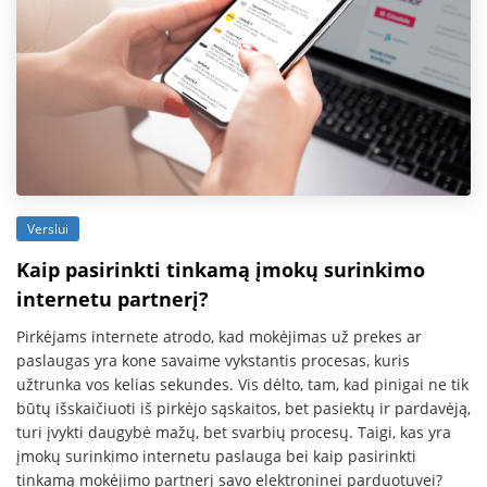
Verslui
Kaip pasirinkti tinkamą įmokų surinkimo
internetu partnerį?
Pirkėjams internete atrodo, kad mokėjimas už prekes ar
paslaugas yra kone savaime vykstantis procesas, kuris
užtrunka vos kelias sekundes. Vis dėlto, tam, kad pinigai ne tik
būtų išskaičiuoti iš pirkėjo sąskaitos, bet pasiektų ir pardavėją,
turi įvykti daugybė mažų, bet svarbių procesų. Taigi, kas yra
įmokų surinkimo internetu paslauga bei kaip pasirinkti
tinkamą mokėjimo partnerį savo elektroninei parduotuvei?