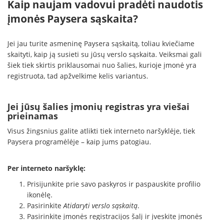
Kaip naujam vadovui pradėti naudotis
įmonės Paysera sąskaita?
Jei jau turite asmeninę Paysera sąskaitą, toliau kviečiame
skaityti, kaip ją susieti su jūsų verslo sąskaita. Veiksmai gali
šiek tiek skirtis priklausomai nuo šalies, kurioje įmonė yra
registruota, tad apžvelkime kelis variantus.
Jei jūsų šalies įmonių registras yra viešai
prieinamas
Visus žingsnius galite atlikti tiek interneto naršyklėje, tiek
Paysera programėlėje – kaip jums patogiau.
Per interneto naršyklę:
Prisijunkite prie savo paskyros ir paspauskite profilio
ikonėlę.
Pasirinkite
Atidaryti verslo sąskaitą
.
Pasirinkite įmonės registracijos šalį ir įveskite įmonės