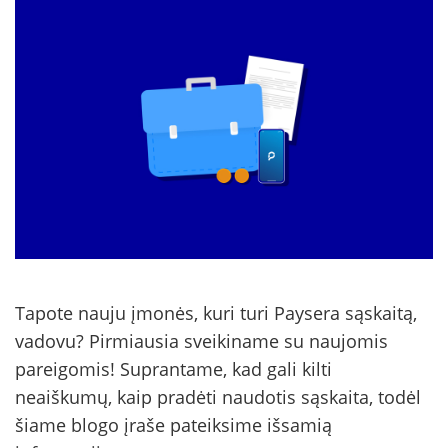
Tapote nauju įmonės, kuri turi Paysera sąskaitą,
vadovu? Pirmiausia sveikiname su naujomis
pareigomis! Suprantame, kad gali kilti
neaiškumų, kaip pradėti naudotis sąskaita, todėl
šiame blogo įraše pateiksime išsamią