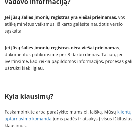
vadovo informaciją?
Jei jūsų šalies įmonių registras yra viešai prieinamas
, vos
atlikę minėtus veiksmus, iš karto galėsite naudotis verslo
sąskaita.
Jei jūsų šalies įmonių registras nėra viešai prieinamas
,
dokumentus patikrinsime per 3 darbo dienas. Tačiau, jei
įvertinsime, kad reikia papildomos informacijos, procesas gali
užtrukti kiek ilgiau.
Kyla klausimų?
Paskambinkite arba parašykite mums el. laišką. Mūsų
klientų
aptarnavimo komanda
jums padės ir atsakys į visus iškilusius
klausimus.