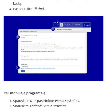
kodą.
Paspauskite
Tikrinti
.
Per mobiliąją programėlę:
Spauskite ⚙️ ir pasirinkite
Verslo sąskaitos
.
Spauskite
Atidaryti verslo sąskaitą
.