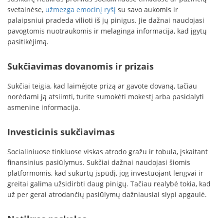
svetainėse,
užmezga emocinį ryšį
su savo aukomis ir
palaipsniui pradeda vilioti iš jų pinigus. Jie dažnai naudojasi
pavogtomis nuotraukomis ir melaginga informacija, kad įgytų
pasitikėjimą.
Sukčiavimas dovanomis ir prizais
Sukčiai teigia, kad laimėjote prizą ar gavote dovaną, tačiau
norėdami ją atsiimti, turite sumokėti mokestį arba pasidalyti
asmenine informacija.
Investicinis sukčiavimas
Socialiniuose tinkluose viskas atrodo gražu ir tobula, įskaitant
finansinius pasiūlymus. Sukčiai dažnai naudojasi šiomis
platformomis, kad sukurtų įspūdį, jog investuojant lengvai ir
greitai galima užsidirbti daug pinigų. Tačiau realybė tokia, kad
už per gerai atrodančių pasiūlymų dažniausiai slypi apgaulė.