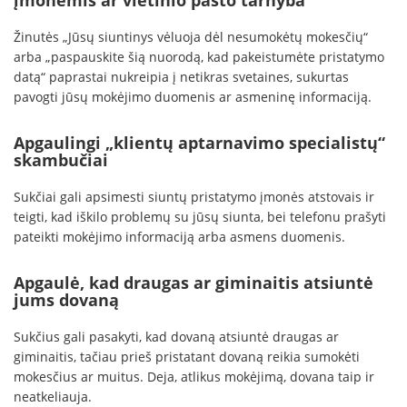
įmonėmis ar vietinio pašto tarnyba
Žinutės „Jūsų siuntinys vėluoja dėl nesumokėtų mokesčių“
arba „paspauskite šią nuorodą, kad pakeistumėte pristatymo
datą“ paprastai nukreipia į netikras svetaines, sukurtas
pavogti jūsų mokėjimo duomenis ar asmeninę informaciją.
Apgaulingi „klientų aptarnavimo specialistų“
skambučiai
Sukčiai gali apsimesti siuntų pristatymo įmonės atstovais ir
teigti, kad iškilo problemų su jūsų siunta, bei telefonu prašyti
pateikti mokėjimo informaciją arba asmens duomenis.
Apgaulė, kad draugas ar giminaitis atsiuntė
jums dovaną
Sukčius gali pasakyti, kad dovaną atsiuntė draugas ar
giminaitis, tačiau prieš pristatant dovaną reikia sumokėti
mokesčius ar muitus. Deja, atlikus mokėjimą, dovana taip ir
neatkeliauja.