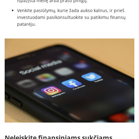
išpažįsta meilę arba prašo pinigų.
Venkite pasiūlymų, kurie žada aukso kalnus, ir prieš
investuodami pasikonsultuokite su patikimu finansų
patarėju.
Neleiskite finansiniams sukčiams