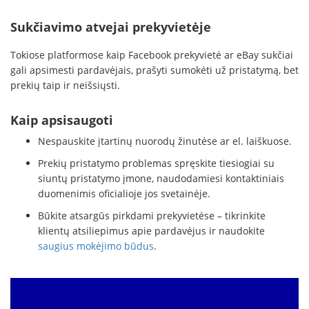
Sukčiavimo atvejai prekyvietėje
Tokiose platformose kaip Facebook prekyvietė ar eBay sukčiai
gali apsimesti pardavėjais, prašyti sumokėti už pristatymą, bet
prekių taip ir neišsiųsti.
Kaip apsisaugoti
Nespauskite įtartinų nuorodų žinutėse ar el. laiškuose.
Prekių pristatymo problemas spręskite tiesiogiai su
siuntų pristatymo įmone, naudodamiesi kontaktiniais
duomenimis oficialioje jos svetainėje.
Būkite atsargūs pirkdami prekyvietėse – tikrinkite
klientų atsiliepimus apie pardavėjus ir naudokite
saugius mokėjimo būdus
.