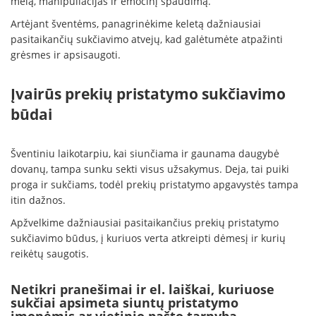
melą, manipuliacijas ir emocinį spaudimą.
Artėjant šventėms, panagrinėkime keletą dažniausiai
pasitaikančių sukčiavimo atvejų, kad galėtumėte atpažinti
grėsmes ir apsisaugoti.
Įvairūs prekių pristatymo sukčiavimo
būdai
Šventiniu laikotarpiu, kai siunčiama ir gaunama daugybė
dovanų, tampa sunku sekti visus užsakymus. Deja, tai puiki
proga ir sukčiams, todėl prekių pristatymo apgavystės tampa
itin dažnos.
Apžvelkime dažniausiai pasitaikančius prekių pristatymo
sukčiavimo būdus, į kuriuos verta atkreipti dėmesį ir kurių
reikėtų saugotis.
Netikri pranešimai ir el. laiškai, kuriuose
sukčiai apsimeta siuntų pristatymo