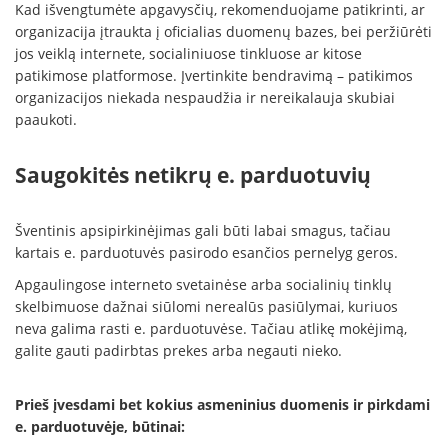
Kad išvengtumėte apgavysčių, rekomenduojame patikrinti, ar
organizacija įtraukta į oficialias duomenų bazes, bei peržiūrėti
jos veiklą internete, socialiniuose tinkluose ar kitose
patikimose platformose. Įvertinkite bendravimą – patikimos
organizacijos niekada nespaudžia ir nereikalauja skubiai
paaukoti.
Saugokitės netikrų e. parduotuvių
Šventinis apsipirkinėjimas gali būti labai smagus, tačiau
kartais e. parduotuvės pasirodo esančios pernelyg geros.
Apgaulingose interneto svetainėse arba socialinių tinklų
skelbimuose dažnai siūlomi nerealūs pasiūlymai, kuriuos
neva galima rasti e. parduotuvėse. Tačiau atlikę mokėjimą,
galite gauti padirbtas prekes arba negauti nieko.
Prieš įvesdami bet kokius asmeninius duomenis ir pirkdami
e. parduotuvėje, būtinai: