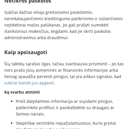
Netikros paskolos
Sukčiai dažnai vilioja greitosiomis paskolomis,
nereikalaujančiomis kreditingumo patikrinimo ir siūlančiomis
neįtikėtinai mažas palūkanas. Jie gali prašyti sumokėti
išankstinius mokesčius, teigdami, kad jie skirti paskolos
administravimui arba draudimui.
Kaip apsisaugoti
Šių taktikų sąrašas ilgas, tačiau svarbiausia prisiminti – jei kas
nors prašo jūsų asmeninės ar finansinės informacijos arba
tiesiog spaudžia pervesti pinigus, tai yra aiškus signalas, kad
sukčiai bando jus apgauti
.
Ką svarbu atminti
Prieš dalydamiesi informacija ar siųsdami pinigus,
patikrinkite profilius ir pasikalbėkite su draugais ar
šeimos nariais.
Skeptiškai vertinkite nepažįstamuosius, kurie greitai