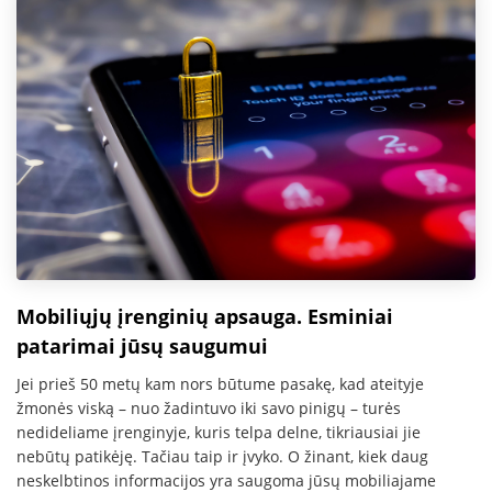
Mobiliųjų įrenginių apsauga. Esminiai
patarimai jūsų saugumui
Jei prieš 50 metų kam nors būtume pasakę, kad ateityje
žmonės viską – nuo žadintuvo iki savo pinigų – turės
nedideliame įrenginyje, kuris telpa delne, tikriausiai jie
nebūtų patikėję. Tačiau taip ir įvyko. O žinant, kiek daug
neskelbtinos informacijos yra saugoma jūsų mobiliajame