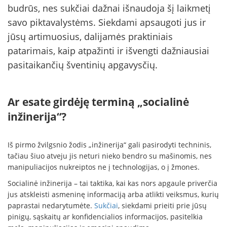
budrūs, nes sukčiai dažnai išnaudoja šį laikmetį
savo piktavalystėms. Siekdami apsaugoti jus ir
jūsų artimuosius, dalijamės praktiniais
patarimais, kaip atpažinti ir išvengti dažniausiai
pasitaikančių šventinių apgavysčių.
Ar esate girdėję terminą „socialinė
inžinerija“?
Iš pirmo žvilgsnio žodis „inžinerija“ gali pasirodyti techninis,
tačiau šiuo atveju jis neturi nieko bendro su mašinomis, nes
manipuliacijos nukreiptos ne į technologijas, o į žmones.
Socialinė inžinerija – tai taktika, kai kas nors apgaule priverčia
jus atskleisti asmeninę informaciją arba atlikti veiksmus, kurių
paprastai nedarytumėte.
Sukčiai
, siekdami prieiti prie jūsų
pinigų, sąskaitų ar konfidencialios informacijos, pasitelkia