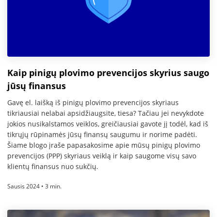
Kaip pinigų plovimo prevencijos skyrius saugo
jūsų finansus
Gavę el. laišką iš pinigų plovimo prevencijos skyriaus
tikriausiai nelabai apsidžiaugsite, tiesa? Tačiau jei nevykdote
jokios nusikalstamos veiklos, greičiausiai gavote jį todėl, kad iš
tikrųjų rūpinamės jūsų finansų saugumu ir norime padėti.
Šiame blogo įraše papasakosime apie mūsų pinigų plovimo
prevencijos (PPP) skyriaus veiklą ir kaip saugome visų savo
klientų finansus nuo sukčių.
Sausis 2024 • 3 min.