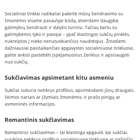
Socialiniai tinklai radikaliai pakeitė mūsų bendravimo su
žmonėmis visame pasaulyje būdą, atverdami daugybę
galimybių bendrauti ir dalytis turiniu. Tačiau kartu su
galimybėmis tyko ir pavojai – ypač klastingos sukčių pinklės,
nukreiptos į nieko nenutuokiančius naudotojus. Žinodami
dažniausiai pasitaikančias apgavystes socialiniuose tinkluose,
galite anksti pastebėti įspėjamuosius ženklus ir apsisaugoti
nuo sukčių.
Sukčiavimas apsimetant kitu asmeniu
Sukčiai sukuria netikrus profilius, apsimesdami jūsų draugais,
šeimos nariais ar įžymiais žmonėmis, ir prašo pinigų ar
asmeninės informacijos.
Romantinis sukčiavimas
Romantinis sukčiavimas – tai klastinga apgaulė, kai sukčiai,
susikūrę netikrus profilius socialiniuose tinkluose ar pažinčių