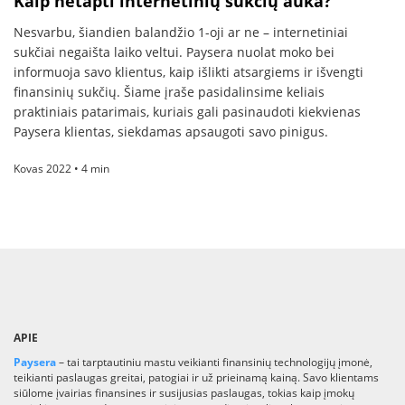
Kaip netapti internetinių sukčių auka?
Nesvarbu, šiandien balandžio 1-oji ar ne – internetiniai
sukčiai negaišta laiko veltui. Paysera nuolat moko bei
informuoja savo klientus, kaip išlikti atsargiems ir išvengti
finansinių sukčių. Šiame įraše pasidalinsime keliais
praktiniais patarimais, kuriais gali pasinaudoti kiekvienas
Paysera klientas, siekdamas apsaugoti savo pinigus.
Kovas 2022 • 4 min
APIE
Paysera
– tai tarptautiniu mastu veikianti finansinių technologijų įmonė,
teikianti paslaugas greitai, patogiai ir už prieinamą kainą. Savo klientams
siūlome įvairias finansines ir susijusias paslaugas, tokias kaip įmokų