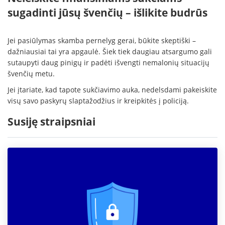
sugadinti jūsų švenčių – išlikite budrūs
Jei pasiūlymas skamba pernelyg gerai, būkite skeptiški –
dažniausiai tai yra apgaulė. Šiek tiek daugiau atsargumo gali
sutaupyti daug pinigų ir padėti išvengti nemalonių situacijų
švenčių metu.
Jei įtariate, kad tapote sukčiavimo auka, nedelsdami pakeiskite
visų savo paskyrų slaptažodžius ir kreipkitės į policiją.
Susiję straipsniai