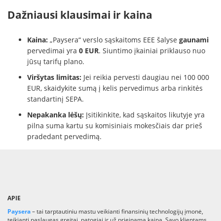
Dažniausi klausimai ir kaina
Kaina:
„Paysera“ verslo sąskaitoms EEE šalyse
gaunami
pervedimai yra
0 EUR
. Siuntimo įkainiai priklauso nuo
jūsų tarifų plano.
Viršytas limitas:
Jei reikia pervesti daugiau nei 100 000
EUR, skaidykite sumą į kelis pervedimus arba rinkitės
standartinį SEPA.
Nepakanka lėšų:
Įsitikinkite, kad sąskaitos likutyje yra
pilna suma kartu su komisiniais mokesčiais dar prieš
pradedant pervedimą.
APIE
Paysera
– tai tarptautiniu mastu veikianti finansinių technologijų įmonė,
teikianti paslaugas greitai, patogiai ir už prieinamą kainą. Savo klientams