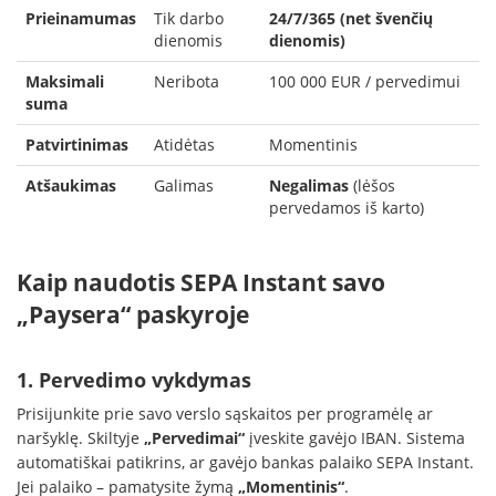
Prieinamumas
Tik darbo
24/7/365 (net švenčių
dienomis
dienomis)
Maksimali
Neribota
100 000 EUR / pervedimui
suma
Patvirtinimas
Atidėtas
Momentinis
Atšaukimas
Galimas
Negalimas
(lėšos
pervedamos iš karto)
Kaip naudotis SEPA Instant savo
„Paysera“ paskyroje
1. Pervedimo vykdymas
Prisijunkite prie savo verslo sąskaitos per programėlę ar
naršyklę. Skiltyje
„Pervedimai“
įveskite gavėjo IBAN. Sistema
automatiškai patikrins, ar gavėjo bankas palaiko SEPA Instant.
Jei palaiko – pamatysite žymą
„Momentinis“
.