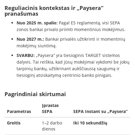
Reguliacinis kontekstas ir „Paysera“
pranašumas
Nuo 2025 m. spalio:
Pagal ES reglamentą, visi SEPA
zonos bankai privalo priimti momentinius mokėjimus.
Nuo 2027 m.:
Bankai privalės užtikrinti ir momentinių
mokėjimų siuntimą.
SVARBU:
„Paysera“ yra tiesioginis TARGET sistemos
dalyvis. Tai reiškia, kad jūsų mokėjimai vykdomi be jokių
tarpinių bankų, užtikrinant aukščiausią saugumą ir
tiesioginį atsiskaitymą centrinio banko pinigais.
Pagrindiniai skirtumai
Įprastas
Parametras
SEPA
SEPA Instant su „Paysera“
Greitis
1–2 darbo
Iki 10 sekundžių
dienos