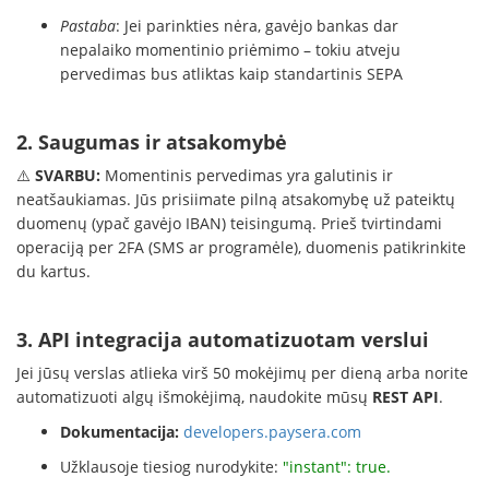
Pastaba
: Jei parinkties nėra, gavėjo bankas dar
nepalaiko momentinio priėmimo – tokiu atveju
pervedimas bus atliktas kaip standartinis SEPA
2. Saugumas ir atsakomybė
⚠️
SVARBU:
Momentinis pervedimas yra galutinis ir
neatšaukiamas. Jūs prisiimate pilną atsakomybę už pateiktų
duomenų (ypač gavėjo IBAN) teisingumą. Prieš tvirtindami
operaciją per 2FA (SMS ar programėle), duomenis patikrinkite
du kartus.
3. API integracija automatizuotam verslui
Jei jūsų verslas atlieka virš 50 mokėjimų per dieną arba norite
automatizuoti algų išmokėjimą, naudokite mūsų
REST API
.
Dokumentacija:
developers.paysera.com
Užklausoje tiesiog nurodykite:
"instant": true.