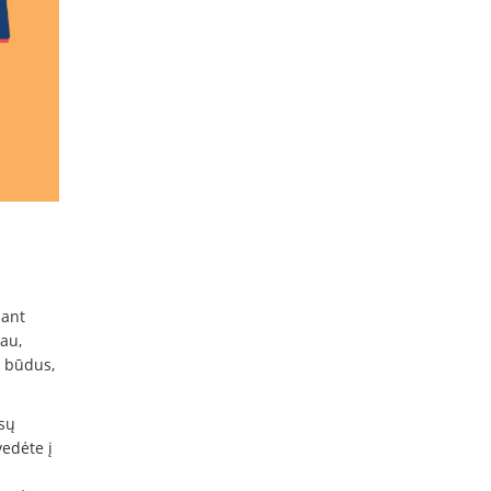
iant
au,
i būdus,
ūsų
vedėte į