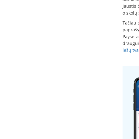
jaustis
o skolų 
Tačiau p
paprašyt
Paysera 
draugui 
lėšų tv