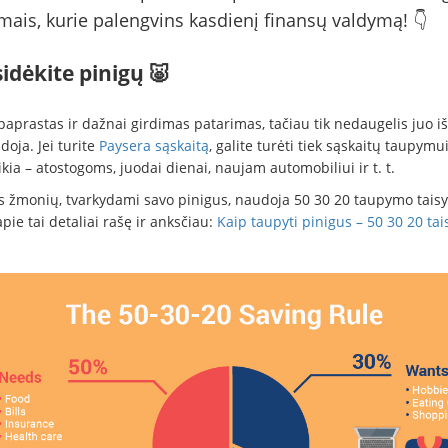
mais, kurie palengvins kasdienį finansų valdymą! 👇
sidėkite pinigų 🐷
 paprastas ir dažnai girdimas patarimas, tačiau tik nedaugelis juo iš
oja. Jei turite
Paysera sąskaitą
, galite turėti tiek sąskaitų taupymui
kia – atostogoms, juodai dienai, naujam automobiliui ir t. t.
s žmonių, tvarkydami savo pinigus, naudoja 50 30 20 taupymo taisy
ie tai detaliai rašę ir anksčiau:
Kaip taupyti pinigus – 50 30 20 tai