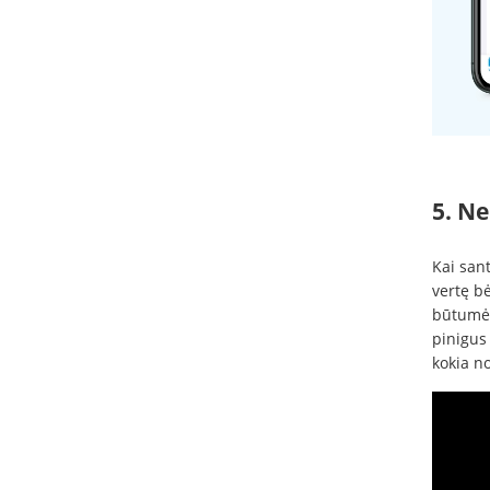
5. Ne
Kai sant
vertę bė
būtumėt
pinigus
kokia no