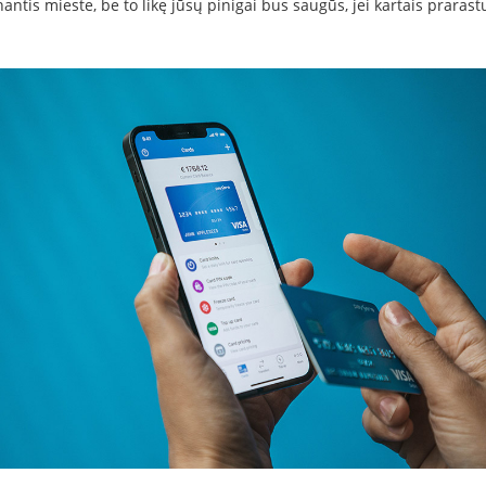
antis mieste, be to likę jūsų pinigai bus saugūs, jei kartais praras