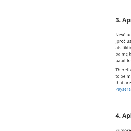
3. Ap
Nevėluo
įpročius
atsitikt
baimę ka
papildo
Therefo
to be ma
that ar
Paysera
4. Ap
Sumokėj