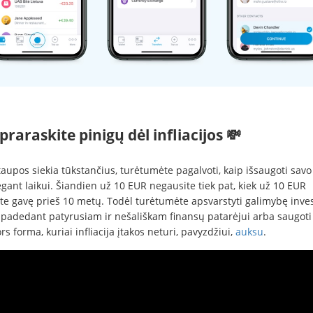
praraskite pinigų dėl infliacijos 💸
aupos siekia tūkstančius, turėtumėte pagalvoti, kaip išsaugoti savo
gant laikui. Šiandien už 10 EUR negausite tiek pat, kiek už 10 EUR
e gavę prieš 10 metų. Todėl turėtumėte apsvarstyti galimybę inves
 padedant patyrusiam ir nešališkam finansų patarėjui arba saugoti
rs forma, kuriai infliacija įtakos neturi, pavyzdžiui,
auksu
.