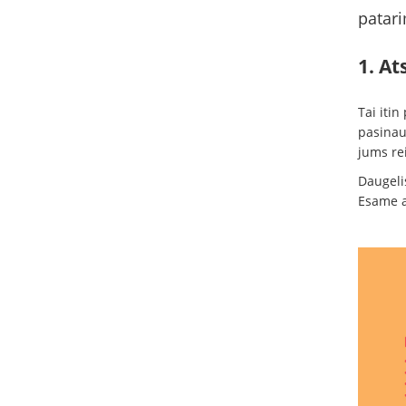
patari
1. At
Tai itin
pasinaud
jums rei
Daugeli
Esame ap