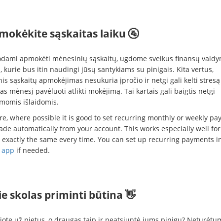
mokėkite sąskaitas laiku 🚰
dami apmokėti mėnesinių sąskaitų, ugdome sveikus finansų vald
, kurie bus itin naudingi jūsų santykiams su pinigais. Kita vertus,
inis sąskaitų apmokėjimas nesukuria įpročio ir netgi gali kelti stresą
s mėnesį pavėluoti atlikti mokėjimą. Tai kartais gali baigtis netgi
momis išlaidomis.
re, where possible it is good to set recurring monthly or weekly p
de automatically from your account. This works especially well for 
e exactly the same every time. You can set up recurring payments i
 app
if needed.
ie skolas priminti būtina 👋
ote už pietus, o draugas taip ir neatsiuntė jums pinigų? Neturėtu