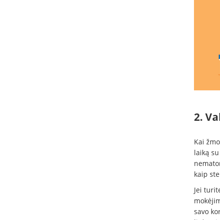
2. Va
Kai žmon
laiką su
nematome
kaip st
Jei turit
mokėjimo
savo ko