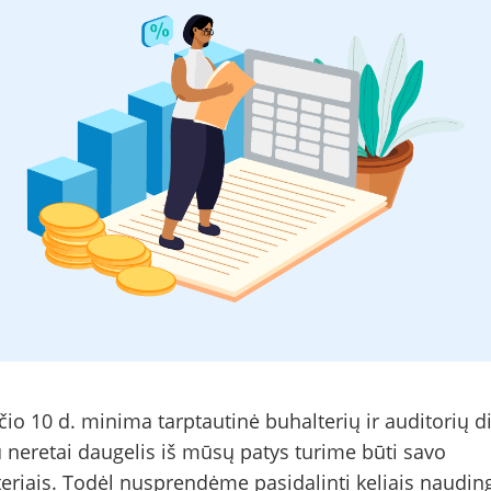
čio 10 d. minima tarptautinė buhalterių ir auditorių d
 neretai daugelis iš mūsų patys turime būti savo
eriais. Todėl nusprendėme pasidalinti keliais naudin