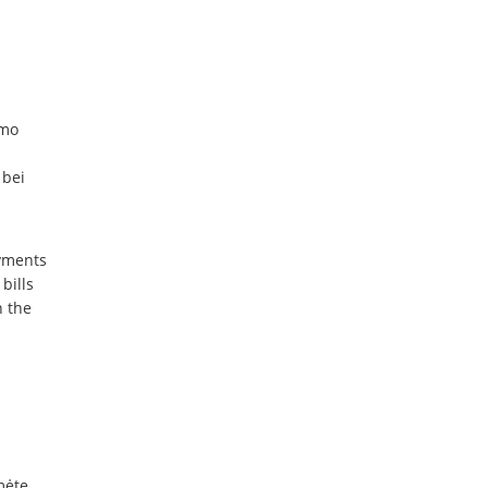
ymo
 bei
ayments
bills
n the
mėte