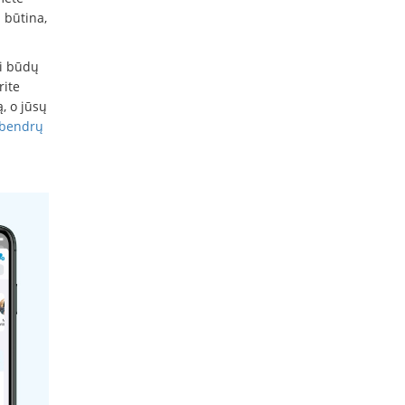
 būtina,
ti būdų
rite
, o jūsų
 bendrų