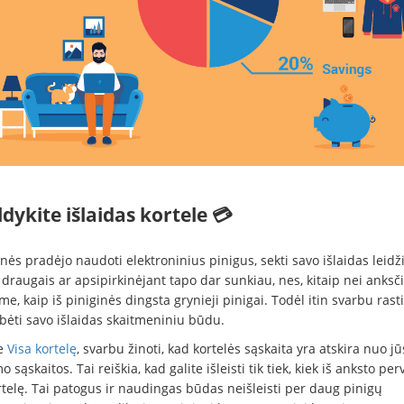
ldykite išlaidas kortele 💳
ės pradėjo naudoti elektroninius pinigus, sekti savo išlaidas leidž
 draugais ar apsipirkinėjant tapo dar sunkiau, nes, kitaip nei anksči
, kaip iš piniginės dingsta grynieji pinigai. Todėl itin svarbu rast
ebėti savo išlaidas skaitmeniniu būdu.
e
Visa kortelę
, svarbu žinoti, kad kortelės sąskaita yra atskira nuo j
 sąskaitos. Tai reiškia, kad galite išleisti tik tiek, kiek iš anksto per
rtelę. Tai patogus ir naudingas būdas neišleisti per daug pinigų