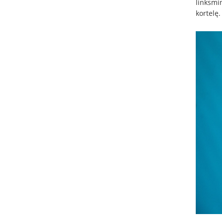
linksmin
kortelę.