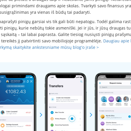
 blogai primindami draugams apie skolas. Tvarkyti savo finansus yra
susigrąžinimas yra vienas iš būdų tai padaryti.
aprašyti pinigų garsiai vis tik gali būti nepatogu. Todėl galima ras
i pinigų, kurie nebūtų tokie asmeniški. Jei ir jūs, ir jūsų draugas tu
sąskaitą – tai labai paprasta. Galite tiesiog nusiųsti pinigų prašymą
tereikės jį patvirtinti savo mobiliojoje programėlėje.
Daugiau apie
arkymą skaitykite ankstesniame mūsų blog'o įraše >