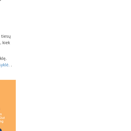
 tiesų
, kiek
klę.
syklė.
.