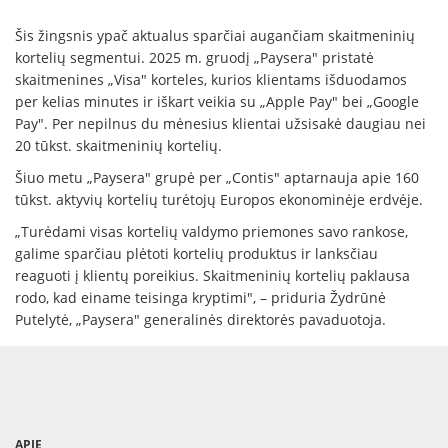
Šis žingsnis ypač aktualus sparčiai augančiam skaitmeninių
kortelių segmentui. 2025 m. gruodį „Paysera" pristatė
skaitmenines „Visa" korteles, kurios klientams išduodamos
per kelias minutes ir iškart veikia su „Apple Pay" bei „Google
Pay". Per nepilnus du mėnesius klientai užsisakė daugiau nei
20 tūkst. skaitmeninių kortelių.
Šiuo metu „Paysera" grupė per „Contis" aptarnauja apie 160
tūkst. aktyvių kortelių turėtojų Europos ekonominėje erdvėje.
„Turėdami visas kortelių valdymo priemones savo rankose,
galime sparčiau plėtoti kortelių produktus ir lanksčiau
reaguoti į klientų poreikius. Skaitmeninių kortelių paklausa
rodo, kad einame teisinga kryptimi", – priduria Žydrūnė
Putelytė, „Paysera" generalinės direktorės pavaduotoja.
APIE