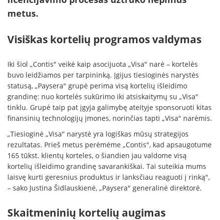
metus.
Visiškas kortelių programos valdymas
Iki šiol „Contis" veikė kaip asocijuota „Visa" narė – kortelės
buvo leidžiamos per tarpininką. Įgijus tiesioginės narystės
statusą, „Paysera" grupė perima visą kortelių išleidimo
grandinę: nuo kortelės sukūrimo iki atsiskaitymų su „Visa"
tinklu. Grupė taip pat įgyja galimybę ateityje sponsoruoti kitas
finansinių technologijų įmones, norinčias tapti „Visa" narėmis.
„Tiesioginė „Visa" narystė yra logiškas mūsų strategijos
rezultatas. Prieš metus perėmėme „Contis", kad apsaugotume
165 tūkst. klientų korteles, o šiandien jau valdome visą
kortelių išleidimo grandinę savarankiškai. Tai suteikia mums
laisvę kurti geresnius produktus ir lanksčiau reaguoti į rinką",
– sako Justina Šidlauskienė, „Paysera" generalinė direktorė.
Skaitmeninių kortelių augimas