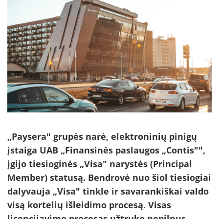
„Paysera" grupės narė, elektroninių pinigų
įstaiga UAB „Finansinės paslaugos „Contis"",
įgijo tiesioginės „Visa" narystės (Principal
Member) statusą. Bendrovė nuo šiol tiesiogiai
dalyvauja „Visa" tinkle ir savarankiškai valdo
visą kortelių išleidimo procesą. Visas
licencijavimo procesas užtruko nepilnus