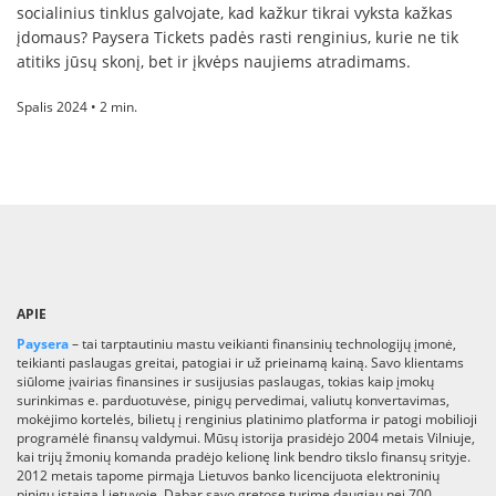
socialinius tinklus galvojate, kad kažkur tikrai vyksta kažkas
įdomaus? Paysera Tickets padės rasti renginius, kurie ne tik
atitiks jūsų skonį, bet ir įkvėps naujiems atradimams.
Spalis 2024 • 2 min.
APIE
Paysera
– tai tarptautiniu mastu veikianti finansinių technologijų įmonė,
teikianti paslaugas greitai, patogiai ir už prieinamą kainą. Savo klientams
siūlome įvairias finansines ir susijusias paslaugas, tokias kaip įmokų
surinkimas e. parduotuvėse, pinigų pervedimai, valiutų konvertavimas,
mokėjimo kortelės, bilietų į renginius platinimo platforma ir patogi mobilioji
programėlė finansų valdymui. Mūsų istorija prasidėjo 2004 metais Vilniuje,
kai trijų žmonių komanda pradėjo kelionę link bendro tikslo finansų srityje.
2012 metais tapome pirmąja Lietuvos banko licencijuota elektroninių
pinigų įstaiga Lietuvoje. Dabar savo gretose turime daugiau nei 700