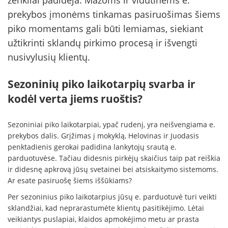
ženkliai padidėja. Mažoms ir vidutinėms e.
prekybos įmonėms tinkamas pasiruošimas šiems
piko momentams gali būti lemiamas, siekiant
užtikrinti sklandų pirkimo procesą ir išvengti
nusivylusių klientų.
Sezoninių piko laikotarpių svarba ir
kodėl verta jiems ruoštis?
Sezoniniai piko laikotarpiai, ypač rudenį, yra neišvengiama e.
prekybos dalis. Grįžimas į mokyklą, Helovinas ir Juodasis
penktadienis gerokai padidina lankytojų srautą e.
parduotuvėse. Tačiau didesnis pirkėjų skaičius taip pat reiškia
ir didesnę apkrovą jūsų svetainei bei atsiskaitymo sistemoms.
Ar esate pasiruošę šiems iššūkiams?
Per sezoninius piko laikotarpius jūsų e. parduotuvė turi veikti
sklandžiai, kad neprarastumėte klientų pasitikėjimo. Lėtai
veikiantys puslapiai, klaidos apmokėjimo metu ar prasta