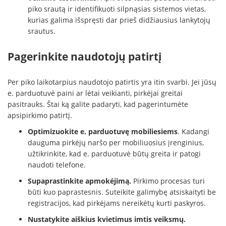
piko srautą ir identifikuoti silpnąsias sistemos vietas,
kurias galima išspręsti dar prieš didžiausius lankytojų
srautus.
Pagerinkite naudotojų patirtį
Per piko laikotarpius naudotojo patirtis yra itin svarbi. Jei jūsų
e. parduotuvė paini ar lėtai veikianti, pirkėjai greitai
pasitrauks. Štai ką galite padaryti, kad pagerintumėte
apsipirkimo patirtį.
Optimizuokite e. parduotuvę mobiliesiems
. Kadangi
dauguma pirkėjų naršo per mobiliuosius įrenginius,
užtikrinkite, kad e. parduotuvė būtų greita ir patogi
naudoti telefone.
Supaprastinkite apmokėjimą.
Pirkimo procesas turi
būti kuo paprastesnis. Suteikite galimybę atsiskaityti be
registracijos, kad pirkėjams nereikėtų kurti paskyros.
Nustatykite aiškius kvietimus imtis veiksmų.