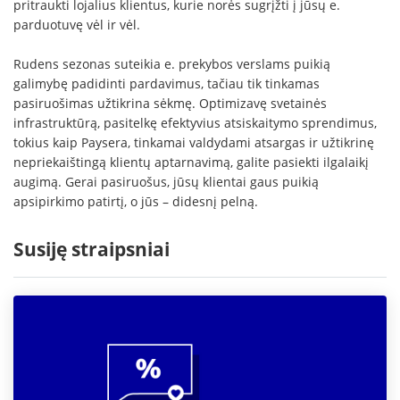
pritraukti lojalius klientus, kurie norės sugrįžti į jūsų e.
parduotuvę vėl ir vėl.
Rudens sezonas suteikia e. prekybos verslams puikią
galimybę padidinti pardavimus, tačiau tik tinkamas
pasiruošimas užtikrina sėkmę. Optimizavę svetainės
infrastruktūrą, pasitelkę efektyvius atsiskaitymo sprendimus,
tokius kaip Paysera, tinkamai valdydami atsargas ir užtikrinę
nepriekaištingą klientų aptarnavimą, galite pasiekti ilgalaikį
augimą. Gerai pasiruošus, jūsų klientai gaus puikią
apsipirkimo patirtį, o jūs – didesnį pelną.
Susiję straipsniai