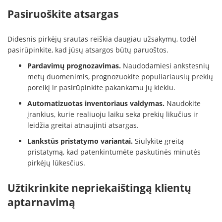
Pasiruoškite atsargas
Didesnis pirkėjų srautas reiškia daugiau užsakymų, todėl
pasirūpinkite, kad jūsų atsargos būtų paruoštos.
Pardavimų prognozavimas.
Naudodamiesi ankstesnių
metų duomenimis, prognozuokite populiariausių prekių
poreikį ir pasirūpinkite pakankamu jų kiekiu.
Automatizuotas inventoriaus valdymas.
Naudokite
įrankius, kurie realiuoju laiku seka prekių likučius ir
leidžia greitai atnaujinti atsargas.
Lankstūs pristatymo variantai.
Siūlykite greitą
pristatymą, kad patenkintumėte paskutinės minutės
pirkėjų lūkesčius.
Užtikrinkite nepriekaištingą klientų
aptarnavimą