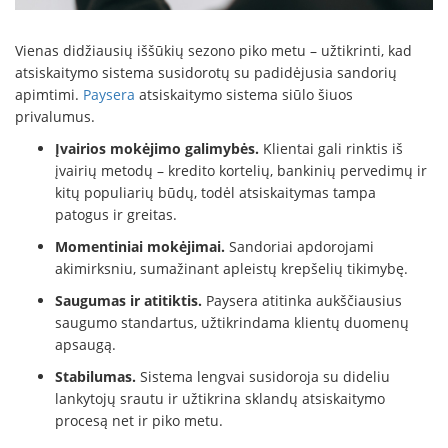
Vienas didžiausių iššūkių sezono piko metu – užtikrinti, kad
atsiskaitymo sistema susidorotų su padidėjusia sandorių
apimtimi.
Paysera
atsiskaitymo sistema siūlo šiuos
privalumus.
Įvairios mokėjimo galimybės.
Klientai gali rinktis iš
įvairių metodų – kredito kortelių, bankinių pervedimų ir
kitų populiarių būdų, todėl atsiskaitymas tampa
patogus ir greitas.
Momentiniai mokėjimai.
Sandoriai apdorojami
akimirksniu, sumažinant apleistų krepšelių tikimybę.
Saugumas ir atitiktis.
Paysera atitinka aukščiausius
saugumo standartus, užtikrindama klientų duomenų
apsaugą.
Stabilumas.
Sistema lengvai susidoroja su dideliu
lankytojų srautu ir užtikrina sklandų atsiskaitymo
procesą net ir piko metu.