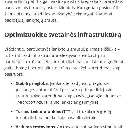
apsipirkimo patirtis gali virsti apleistais krepšeliais, prarastais
pardavimais ir nusivylusiais klientais. Kuo geriau pasiruošite
šiems pikams, tuo didesnė tikimybė sėkmingai išnaudoti
padidėjusį lankytojų srautą.
Optimizuokite svetainės infrastruktūrą
Didėjant e. parduotuvės lankytojų srautui, pirmasis iššūkis –
užtikrinti, kad infrastruktūra efektyviai susidorotų su
padidėjusiu krūviu. Lėtas turinio įkėlimas ar sistemos gedimai
gali atbaidyti potencialius pirkėjus. Štai keli sprendimai, kaip
pasiruošti.
Stabili priegloba
. Įsitikinkite, kad jūsų prieglobos
paslaugos automatiškai prisitaiko prie padidėjusio
srauto. Tokie sprendimai kaip „AWS“, „Google Cloud“ ar
„Microsoft Azure“ siūlo lanksčias galimybes.
Turinio teikimo tinklas (TTT)
. TTT užtikrina greitą
turinio įkėlimą bet kurioje pasaulio vietoje.
Veikimo testavimas
. Apkrovos testai padeda simuliuoti