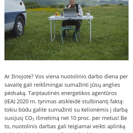
Ar žinojote? Vos viena nuotolinio darbo diena per
savaitę gali reikšmingai sumažinti jūsų anglies
pėdsaką. Tarptautinės energetikos agentūros
(IEA) 2020 m. tyrimas atskleidė stulbinantį faktą:
tokiu būdu galite sumažinti su kelionėmis į darbą
susijusį CO₂ išmetimą net 10 proc. per metus! Be
to, nuotolinis darbas gali teigiamai veikti aplinką