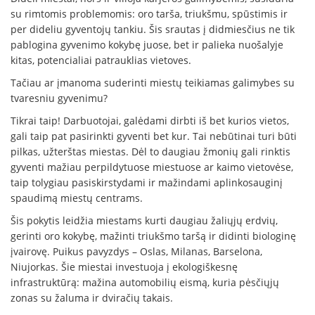
su rimtomis problemomis: oro tarša, triukšmu, spūstimis ir
per dideliu gyventojų tankiu. Šis srautas į didmiesčius ne tik
pablogina gyvenimo kokybę juose, bet ir palieka nuošalyje
kitas, potencialiai patrauklias vietoves.
Tačiau ar įmanoma suderinti miestų teikiamas galimybes su
tvaresniu gyvenimu?
Tikrai taip! Darbuotojai, galėdami dirbti iš bet kurios vietos,
gali taip pat pasirinkti gyventi bet kur. Tai nebūtinai turi būti
pilkas, užterštas miestas. Dėl to daugiau žmonių gali rinktis
gyventi mažiau perpildytuose miestuose ar kaimo vietovėse,
taip tolygiau pasiskirstydami ir mažindami aplinkosauginį
spaudimą miestų centrams.
Šis pokytis leidžia miestams kurti daugiau žaliųjų erdvių,
gerinti oro kokybę, mažinti triukšmo taršą ir didinti biologinę
įvairovę. Puikus pavyzdys – Oslas, Milanas, Barselona,
Niujorkas. Šie miestai investuoja į ekologiškesnę
infrastruktūrą: mažina automobilių eismą, kuria pėsčiųjų
zonas su žaluma ir dviračių takais.