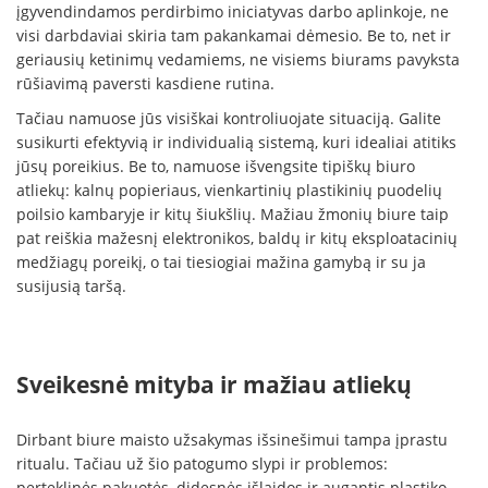
įgyvendindamos perdirbimo iniciatyvas darbo aplinkoje, ne
visi darbdaviai skiria tam pakankamai dėmesio. Be to, net ir
geriausių ketinimų vedamiems, ne visiems biurams pavyksta
rūšiavimą paversti kasdiene rutina.
Tačiau namuose jūs visiškai kontroliuojate situaciją. Galite
susikurti efektyvią ir individualią sistemą, kuri idealiai atitiks
jūsų poreikius. Be to, namuose išvengsite tipiškų biuro
atliekų: kalnų popieriaus, vienkartinių plastikinių puodelių
poilsio kambaryje ir kitų šiukšlių. Mažiau žmonių biure taip
pat reiškia mažesnį elektronikos, baldų ir kitų eksploatacinių
medžiagų poreikį, o tai tiesiogiai mažina gamybą ir su ja
susijusią taršą.
Sveikesnė mityba ir mažiau atliekų
Dirbant biure maisto užsakymas išsinešimui tampa įprastu
ritualu. Tačiau už šio patogumo slypi ir problemos:
perteklinės pakuotės, didesnės išlaidos ir augantis plastiko