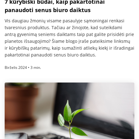
7 kūrybiški būdai, kaip pakartotinai
panaudoti senus biuro daiktus
Vis daugiau žmonių visame pasaulyje sąmoningai renkasi
tvaresnius produktus. Tačiau ar žinojote, kad suteikdami
antrą gyvenimą seniems daiktams taip pat galite prisidėti prie
planetos išsaugojimo? Šiame blogo įraše pateiksime linksmų
ir kūrybiškų patarimų, kaip sumažinti atliekų kiekį ir išradingai
pakartotinai panaudoti senus biuro daiktus.
Birželis 2024 • 3 min.