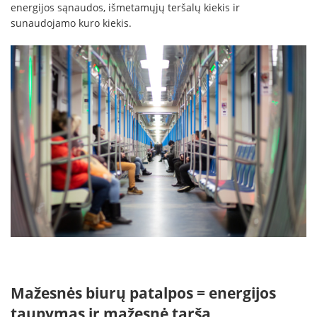
energijos sąnaudos, išmetamųjų teršalų kiekis ir
sunaudojamo kuro kiekis.
Mažesnės biurų patalpos = energijos
taupymas ir mažesnė tarša