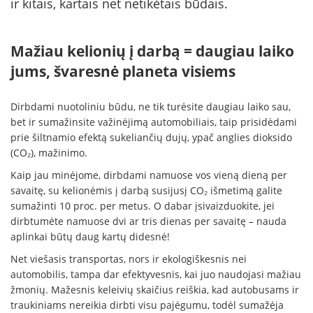
ir kitais, kartais net netikėtais būdais.
Mažiau kelionių į darbą = daugiau laiko
jums, švaresnė planeta visiems
Dirbdami nuotoliniu būdu, ne tik turėsite daugiau laiko sau,
bet ir sumažinsite važinėjimą automobiliais, taip prisidėdami
prie šiltnamio efektą sukeliančių dujų, ypač anglies dioksido
(CO₂), mažinimo.
Kaip jau minėjome, dirbdami namuose vos vieną dieną per
savaitę, su kelionėmis į darbą susijusį CO₂ išmetimą galite
sumažinti 10 proc. per metus. O dabar įsivaizduokite, jei
dirbtumėte namuose dvi ar tris dienas per savaitę – nauda
aplinkai būtų daug kartų didesnė!
Net viešasis transportas, nors ir ekologiškesnis nei
automobilis, tampa dar efektyvesnis, kai juo naudojasi mažiau
žmonių. Mažesnis keleivių skaičius reiškia, kad autobusams ir
traukiniams nereikia dirbti visu pajėgumu, todėl sumažėja