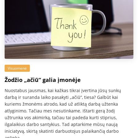
Visuomenė
Žodžio „ačiū“ galia įmonėje
Nuostabus jausmas, kai kažkas tikrai įvertina jūsų sunkų
darbą ir suranda laiko pasakyti „ačiū“, tiesa? Galbūt kai
kuriems žmonėms atrodo, kad už atliktą darbą užtenka
atlyginimo. Tačiau mes nesutinkame. Ištarti gerą žodį
užtrunka vos akimirką, tačiau tai padeda kurti stiprius,
ilgalaikius darbo santykius. Tad aptarkime mūsų naują
iniciatyvą, skirtą skatinti darbuotojus palaikančią darbo
aplinką.