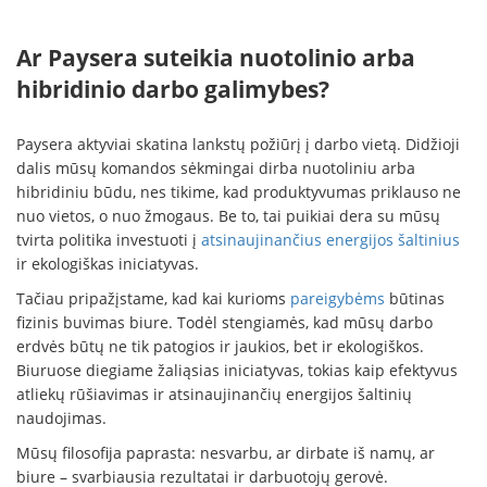
Ar Paysera suteikia nuotolinio arba
hibridinio darbo galimybes?
Paysera aktyviai skatina lankstų požiūrį į darbo vietą. Didžioji
dalis mūsų komandos sėkmingai dirba nuotoliniu arba
hibridiniu būdu, nes tikime, kad produktyvumas priklauso ne
nuo vietos, o nuo žmogaus. Be to, tai puikiai dera su mūsų
tvirta politika investuoti į
atsinaujinančius energijos šaltinius
ir ekologiškas iniciatyvas.
Tačiau pripažįstame, kad kai kurioms
pareigybėms
būtinas
fizinis buvimas biure. Todėl stengiamės, kad mūsų darbo
erdvės būtų ne tik patogios ir jaukios, bet ir ekologiškos.
Biuruose diegiame žaliąsias iniciatyvas, tokias kaip efektyvus
atliekų rūšiavimas ir atsinaujinančių energijos šaltinių
naudojimas.
Mūsų filosofija paprasta: nesvarbu, ar dirbate iš namų, ar
biure – svarbiausia rezultatai ir darbuotojų gerovė.