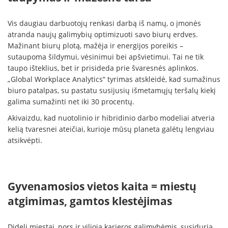
Vis daugiau darbuotojų renkasi darbą iš namų, o įmonės
atranda naujų galimybių optimizuoti savo biurų erdves.
Mažinant biurų plotą, mažėja ir energijos poreikis –
sutaupoma šildymui, vėsinimui bei apšvietimui. Tai ne tik
taupo išteklius, bet ir prisideda prie švaresnės aplinkos.
„Global Workplace Analytics“ tyrimas atskleidė, kad sumažinus
biuro patalpas, su pastatu susijusių išmetamųjų teršalų kiekį
galima sumažinti net iki 30 procentų.
Akivaizdu, kad nuotolinio ir hibridinio darbo modeliai atveria
kelią tvaresnei ateičiai, kurioje mūsų planeta galėtų lengviau
atsikvėpti.
Gyvenamosios vietos kaita = miestų
atgimimas, gamtos klestėjimas
Dideli miestai, nors ir vilioja karjeros galimybėmis, susiduria