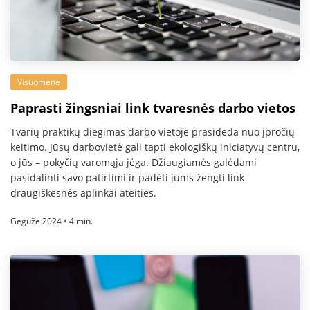
Visuomenė
Paprasti žingsniai link tvaresnės darbo vietos
Tvarių praktikų diegimas darbo vietoje prasideda nuo įpročių
keitimo. Jūsų darbovietė gali tapti ekologiškų iniciatyvų centru,
o jūs – pokyčių varomąja jėga. Džiaugiamės galėdami
pasidalinti savo patirtimi ir padėti jums žengti link
draugiškesnės aplinkai ateities.
Gegužė 2024 • 4 min.