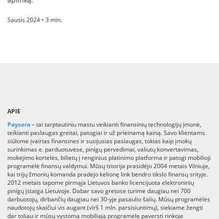
Sausis 2024 • 3 min.
APIE
Paysera
– tai tarptautiniu mastu veikianti finansinių technologijų įmonė,
teikianti paslaugas greitai, patogiai ir už prieinamą kainą. Savo klientams
siūlome įvairias finansines ir susijusias paslaugas, tokias kaip įmokų
surinkimas e. parduotuvėse, pinigų pervedimai, valiutų konvertavimas,
mokėjimo kortelės, bilietų į renginius platinimo platforma ir patogi mobilioji
programėlė finansų valdymui. Mūsų istorija prasidėjo 2004 metais Vilniuje,
kai trijų žmonių komanda pradėjo kelionę link bendro tikslo finansų srityje.
2012 metais tapome pirmąja Lietuvos banko licencijuota elektroninių
pinigų įstaiga Lietuvoje. Dabar savo gretose turime daugiau nei 700
darbuotojų, dirbančių daugiau nei 30-yje pasaulio šalių. Mūsų programėlės
naudotojų skaičiui vis augant (virš 1 mln. parsisiuntimų), siekiame žengti
dar toliau ir mūsų vystomą mobiliąją programelę paversti rinkoje