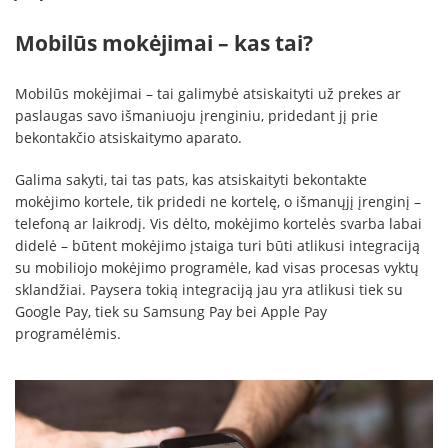
Mobilūs mokėjimai – kas tai?
Mobilūs mokėjimai – tai galimybė atsiskaityti už prekes ar
paslaugas savo išmaniuoju įrenginiu, pridedant jį prie
bekontakčio atsiskaitymo aparato.
Galima sakyti, tai tas pats, kas atsiskaityti bekontakte
mokėjimo kortele, tik pridedi ne kortelę, o išmanųjį įrenginį –
telefoną ar laikrodį. Vis dėlto, mokėjimo kortelės svarba labai
didelė – būtent mokėjimo įstaiga turi būti atlikusi integraciją
su mobiliojo mokėjimo programėle, kad visas procesas vyktų
sklandžiai. Paysera tokią integraciją jau yra atlikusi tiek su
Google Pay, tiek su Samsung Pay bei Apple Pay
programėlėmis.