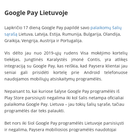
Google Pay Lietuvoje
Lapkričio 17 dieną Google Pay papildė savo
palaikomų šalių
sąrašą
Lietuva, Latvija, Estija, Rumunija, Bulgarija, Olandija,
Graikija, Vengrija, Austrija ir Portugalija.
Vis dėlto jau nuo 2019-ųjų rudens Visa mokėjimo kortelių
tiekėjas, Jungtinės Karalystės įmonė Contis, yra atlikęs
integraciją su Google Pay, kas reiškia, kad Paysera klientai jau
seniai gali prisidėti kortelę prie Android telefonuose
naudojamos mobiliųjų atsiskaitymų programėlės.
Nepaisant to, kai kuriose šalyse Google Pay programėlės iš
Play Store parsisiųsti negalima iki kol šalis netampa oficialiai
palaikoma Google Pay. Lietuva – jau tokių šalių sąraše, tačiau
programėlės dar teks palaukti.
Bet nors iki šiol Google Pay programėlės Lietuvoje parsisiųsti
ir negalima, Paysera mobiliosios programėlės naudotojai