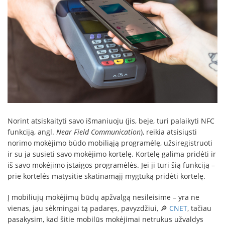
Norint atsiskaityti savo išmaniuoju (jis, beje, turi palaikyti NFC
funkciją, angl.
Near Field Communication
), reikia atsisiųsti
norimo mokėjimo būdo mobiliąją programėlę, užsiregistruoti
ir su ja susieti savo mokėjimo kortelę. Kortelę galima pridėti ir
iš savo mokėjimo įstaigos programėlės. Jei ji turi šią funkciją –
prie kortelės matysitie skatinamąjį mygtuką pridėti kortelę.
Į mobiliujų mokėjimų būdų apžvalgą nesileisime – yra ne
vienas, jau sėkmingai tą padaręs, pavyzdžiui, 🔎
CNET
, tačiau
pasakysim, kad šitie mobilūs mokėjimai netrukus užvaldys