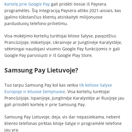
kortelę prie Google Pay
gali pridėti tiesiai iš Paysera
programėlės. Šią integraciją Paysera atliko 2021-aisiais, kas
įgalino tūkstančius klientų atsiskaityti milijonuose
parduotuvių telefono prilietimu.
Visa mokėjimo kortelių turėtojai kitose šalyse, pavyzdžiui,
Prancūzijoje, Vokietijoje, Ukrainoje ar Jungtinėje Karalystėje,
sėkmingai naudojasi visomis Google Pay funkcijomis ir gali
Google Pay parsisiųsti ir iš Google Play Store.
Samsung Pay Lietuvoje?
Tuo tarpu Samsung Pay kol kas veikia
tik keliose šalyse
Europoje ir kituose žemynuose
. Visa kortelių turėtojai
Prancūzijoje, Ispanijoje, Jungtinėje Karalystėje ar Rusijoje jau
gali prisidėti kortelę ir prie Samsung Pay.
Samsung Pay Lietuvoje, deja, vis dar nepasiekiama, nebent
kliento telefonas pirktas kitoje šalyje ir programėlė telefone
jau yra.