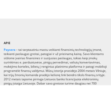
APIE
Paysera
– tai tarptautiniu mastu veikianti finansinių technologijų įmonė,
teikianti paslaugas greitai, patogiai ir už prieinamą kainą. Savo klientams
siūlome įvairias finansines ir susijusias paslaugas, tokias kaip įmokų
surinkimas e. parduotuvėse, pinigų pervedimai, valiutų konvertavimas,
mokėjimo kortelės, bilietų į renginius platinimo platforma ir patogi mobilioji
programėlė finansų valdymui. Mūsų istorija prasidėjo 2004 metais Vilniuje,
kai trijų žmonių komanda pradėjo kelionę link bendro tikslo finansų srityje.
2012 metais tapome pirmąja Lietuvos banko licencijuota elektroninių
pinigų įstaiga Lietuvoje. Dabar savo gretose turime daugiau nei 700
darbuotojų, dirbančių daugiau nei 30-yje pasaulio šalių. Mūsų programėlės
naudotojų skaičiui vis augant (virš 1 mln. parsisiuntimų), siekiame žengti
dar toliau ir mūsų vystomą mobiliąją programelę paversti rinkoje
lyderiaujančia superprogramėle, teikiančia finansų ir gyvenimo būdo
paslaugas visame pasaulyje.
Skaityti daugiau