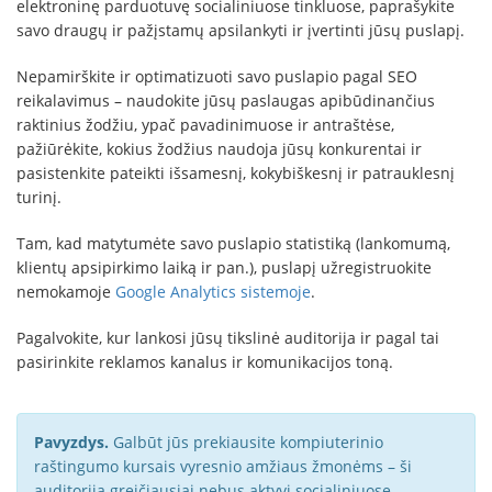
elektroninę parduotuvę socialiniuose tinkluose, paprašykite
savo draugų ir pažįstamų apsilankyti ir įvertinti jūsų puslapį.
Nepamirškite ir optimatizuoti savo puslapio pagal SEO
reikalavimus – naudokite jūsų paslaugas apibūdinančius
raktinius žodžiu, ypač pavadinimuose ir antraštėse,
pažiūrėkite, kokius žodžius naudoja jūsų konkurentai ir
pasistenkite pateikti išsamesnį, kokybiškesnį ir patrauklesnį
turinį.
Tam, kad matytumėte savo puslapio statistiką (lankomumą,
klientų apsipirkimo laiką ir pan.), puslapį užregistruokite
nemokamoje
Google Analytics sistemoje
.
Pagalvokite, kur lankosi jūsų tikslinė auditorija ir pagal tai
pasirinkite reklamos kanalus ir komunikacijos toną.
Pavyzdys.
Galbūt jūs prekiausite kompiuterinio
raštingumo kursais vyresnio amžiaus žmonėms – ši
auditorija greičiausiai nebus aktyvi socialiniuose