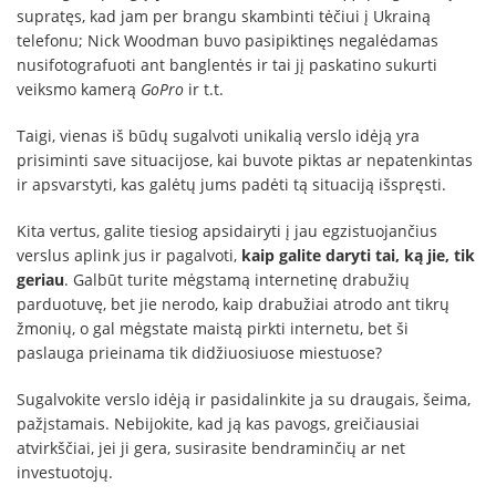
supratęs, kad jam per brangu skambinti tėčiui į Ukrainą
telefonu; Nick Woodman buvo pasipiktinęs negalėdamas
nusifotografuoti ant banglentės ir tai jį paskatino sukurti
veiksmo kamerą
GoPro
ir t.t.
Taigi, vienas iš būdų sugalvoti unikalią verslo idėją yra
prisiminti save situacijose, kai buvote piktas ar nepatenkintas
ir apsvarstyti, kas galėtų jums padėti tą situaciją išspręsti.
Kita vertus, galite tiesiog apsidairyti į jau egzistuojančius
verslus aplink jus ir pagalvoti,
kaip galite daryti tai, ką jie, tik
geriau
. Galbūt turite mėgstamą internetinę drabužių
parduotuvę, bet jie nerodo, kaip drabužiai atrodo ant tikrų
žmonių, o gal mėgstate maistą pirkti internetu, bet ši
paslauga prieinama tik didžiuosiuose miestuose?
Sugalvokite verslo idėją ir pasidalinkite ja su draugais, šeima,
pažįstamais. Nebijokite, kad ją kas pavogs, greičiausiai
atvirkščiai, jei ji gera, susirasite bendraminčių ar net
investuotojų.