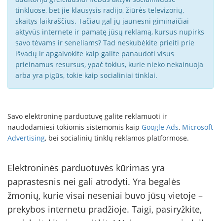
tinkluose, bet jie klausysis radijo, žiūrės televizorių,
skaitys laikraščius. Tačiau gal jų jaunesni giminaičiai
aktyvūs internete ir pamatę jūsų reklamą, kursus nupirks
savo tėvams ir seneliams? Tad neskubėkite prieiti prie
išvadų ir apgalvokite kaip galite panaudoti visus
prieinamus resursus, ypač tokius, kurie nieko nekainuoja
arba yra pigūs, tokie kaip socialiniai tinklai.
Savo elektroninę parduotuvę galite reklamuoti ir
naudodamiesi tokiomis sistemomis kaip
Google Ads
,
Microsoft
Advertising
, bei socialinių tinklų reklamos platformose.
Elektroninės parduotuvės kūrimas yra
paprastesnis nei gali atrodyti. Yra begalės
žmonių, kurie visai neseniai buvo jūsų vietoje –
prekybos internetu pradžioje. Taigi, pasiryžkite,