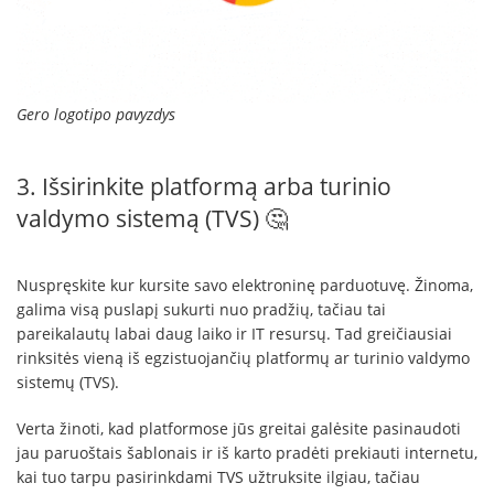
Gero logotipo pavyzdys
3. Išsirinkite platformą arba turinio
valdymo sistemą (TVS) 🤔
Nuspręskite kur kursite savo elektroninę parduotuvę. Žinoma,
galima visą puslapį sukurti nuo pradžių, tačiau tai
pareikalautų labai daug laiko ir IT resursų. Tad greičiausiai
rinksitės vieną iš egzistuojančių platformų ar turinio valdymo
sistemų (TVS).
Verta žinoti, kad platformose jūs greitai galėsite pasinaudoti
jau paruoštais šablonais ir iš karto pradėti prekiauti internetu,
kai tuo tarpu pasirinkdami TVS užtruksite ilgiau, tačiau