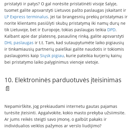
pristatyti ir patys? O gal norėsite pristatinėti visoje šalyje,
tuomet galite apsvarstyti Lietuvos pašto paslaugas įskaitant ir
LP Express terminalus
. Jei tai brangesnių prekių pristatymas ir
norite klientams pasiūlyti skubų pristatymą iki namų durų ne
tik Lietuvoje, bet ir Europoje, tokias paslaugas teikia
DPD
.
Kalbant apie dar platesnę, pasaulinę rinką, galite apsvarstyti
DHL paslaugas
ir t.t. Tam, kad sutaupytumėte laiko pigiausių
ir tinkamiausių partnerių paieškai galite naudotis ir tokiomis
paslaugomis kaip
Siųsk pigiau
, kurie pateikia kurjerių kainų
bei pristatymo laiko palyginimus vienoje vietoje.
10. Elektroninės parduotuvės įteisinimas
📄
Nepamirškite, jog prekiaudami internetu gautas pajamas
turėsite įteisinti. Apgalvokite, kokio masto prekyba užsiimsite.
Ar jums reikės steigti savo įmonę, o galbūt pakaks ir
individualios veiklos pažymos ar verslo liudijimo?