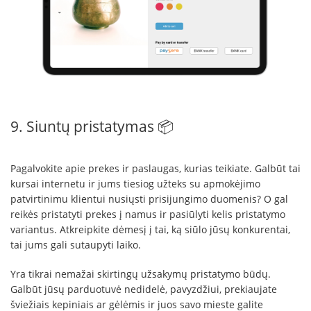
9. Siuntų pristatymas 📦
Pagalvokite apie prekes ir paslaugas, kurias teikiate. Galbūt tai
kursai internetu ir jums tiesiog užteks su apmokėjimo
patvirtinimu klientui nusiųsti prisijungimo duomenis? O gal
reikės pristatyti prekes į namus ir pasiūlyti kelis pristatymo
variantus. Atkreipkite dėmesį į tai, ką siūlo jūsų konkurentai,
tai jums gali sutaupyti laiko.
Yra tikrai nemažai skirtingų užsakymų pristatymo būdų.
Galbūt jūsų parduotuvė nedidelė, pavyzdžiui, prekiaujate
šviežiais kepiniais ar gėlėmis ir juos savo mieste galite