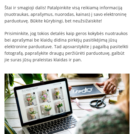
Štai ir smagioji dalis! Patalpinkite visą reikiamą informaciją
(nuotraukas, aprašymus, nuorodas, kainas) į savo elektroninę
parduotuvę. Būkite kūrybingi, bet neužsižaiskite!
Prisiminkite, jog tokios detalės kaip geros kokybės nuotraukos
bei aprašymai be klaidų didina pirkėjų pasitikėjimą jūsų
elektronine parduotuve. Tad apsvarstykite į pagalbą pasitelkti
fotografą, paprašykite draugų peržiūrėti parduotuvę, galbūt
jie suras jūsų praleistas klaidas ir pan.