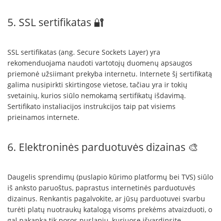
5. SSL sertifikatas 🔐
SSL sertifikatas (ang. Secure Sockets Layer) yra
rekomenduojama naudoti vartotojų duomenų apsaugos
priemonė užsiimant prekyba internetu. Internete šį sertifikatą
galima nusipirkti skirtingose vietose, tačiau yra ir tokių
svetainių, kurios siūlo nemokamą sertifikatų išdavimą.
Sertifikato instaliacijos instrukcijos taip pat visiems
prieinamos internete.
6. Elektroninės parduotuvės dizainas 🎨
Daugelis sprendimų (puslapio kūrimo platformų bei TVS) siūlo
iš anksto paruoštus, paprastus internetinės parduotuvės
dizainus. Renkantis pagalvokite, ar jūsų parduotuvei svarbu
turėti platų nuotraukų katalogą visoms prekėms atvaizduoti, o
gal pakanka tik poros puslapių, kuriuose išvardinsite