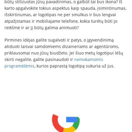
būtų stilizuotas jūsų pavadinimas, o galbūt tai bus ikona? Iš
karto apgalvokite tokius aspektus kaip spauda, įsimintinumas,
išskirtinumas, ar logotipas ne per smulkus ir bus lengvai
atpažįstamas ir mobiliajame telefone, kokia turėtų būti jo
reikšmė ir ar jį būtų galima animuoti?
Pirmines idėjas galite sugalvoti ir patys, o įgyvendinimą
atiduoti laisvai samdomiems dizaineriams ar agentūroms,
priklausomai nuo jūsų biudžeto. Jei šiuo metų logotipui lėšų
skirti negalite, galite pasinaudoti ir
nemokamomis
programėlėmis
, kurios paprastą logotipą sukuria už jus.