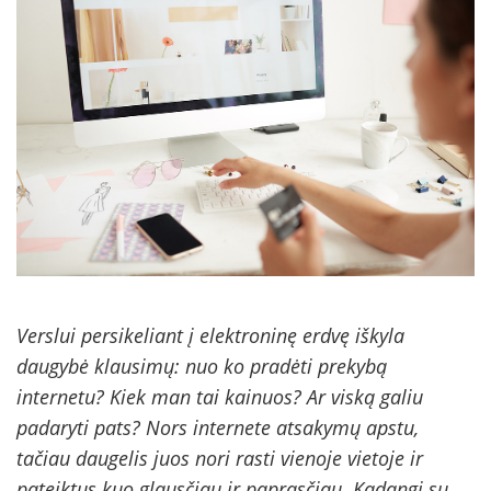
Verslui persikeliant į elektroninę erdvę iškyla
daugybė klausimų: nuo ko pradėti prekybą
internetu? Kiek man tai kainuos? Ar viską galiu
padaryti pats? Nors internete atsakymų apstu,
tačiau daugelis juos nori rasti vienoje vietoje ir
pateiktus kuo glausčiau ir paprasčiau. Kadangi su