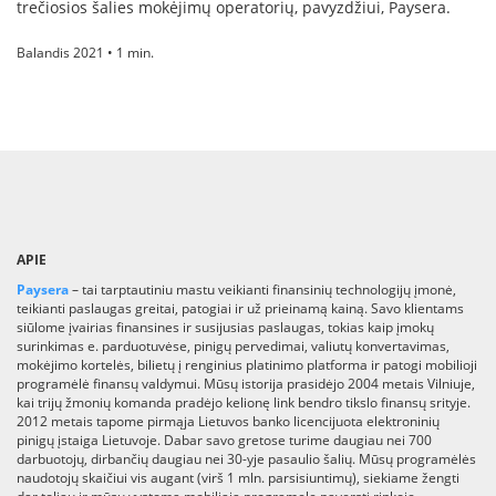
trečiosios šalies mokėjimų operatorių, pavyzdžiui, Paysera.
Balandis 2021 • 1 min.
APIE
Paysera
– tai tarptautiniu mastu veikianti finansinių technologijų įmonė,
teikianti paslaugas greitai, patogiai ir už prieinamą kainą. Savo klientams
siūlome įvairias finansines ir susijusias paslaugas, tokias kaip įmokų
surinkimas e. parduotuvėse, pinigų pervedimai, valiutų konvertavimas,
mokėjimo kortelės, bilietų į renginius platinimo platforma ir patogi mobilioji
programėlė finansų valdymui. Mūsų istorija prasidėjo 2004 metais Vilniuje,
kai trijų žmonių komanda pradėjo kelionę link bendro tikslo finansų srityje.
2012 metais tapome pirmąja Lietuvos banko licencijuota elektroninių
pinigų įstaiga Lietuvoje. Dabar savo gretose turime daugiau nei 700
darbuotojų, dirbančių daugiau nei 30-yje pasaulio šalių. Mūsų programėlės
naudotojų skaičiui vis augant (virš 1 mln. parsisiuntimų), siekiame žengti