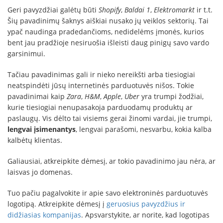
Geri pavyzdžiai galėtų būti
Shopify
,
Baldai 1
,
Elektromarkt
ir t.t.
Šių pavadinimų šaknys aiškiai nusako jų veiklos sektorių. Tai
ypač naudinga pradedančioms, nedidelėms įmonės, kurios
bent jau pradžioje nesiruošia išleisti daug pinigų savo vardo
garsinimui.
Tačiau pavadinimas gali ir nieko nereikšti arba tiesiogiai
neatspindėti jūsų internetinės parduotuvės nišos. Tokie
pavadinimai kaip
Zara
,
H&M
,
Apple
,
Uber
yra trumpi žodžiai,
kurie tiesiogiai nenupasakoja parduodamų produktų ar
paslaugų. Vis dėlto tai visiems gerai žinomi vardai, jie trumpi,
lengvai įsimenantys
, lengvai parašomi, nesvarbu, kokia kalba
kalbėtų klientas.
Galiausiai, atkreipkite dėmesį, ar tokio pavadinimo jau nėra, ar
laisvas jo domenas.
Tuo pačiu pagalvokite ir apie savo elektroninės parduotuvės
logotipą. Atkreipkite dėmesį į
geruosius pavyzdžius ir
didžiasias kompanijas
. Apsvarstykite, ar norite, kad logotipas