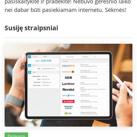
pasiskaitykite ir pradėkite! Nebuvo geresnio laiko
nei dabar būti pasiekiamam internetu. Sėkmės!
Susiję straipsniai
Paslaugos