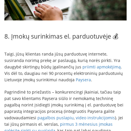
8. Įmokų surinkimas el. parduotuvėje 💰
Taigi, jūsų klientas randa jūsų parduotuvę internete,
susiranda norimą prekę ar paslaugą, kurią norės pirkti. Yra
daugybė skirtingų būdų įgalinančių jus
priimti apmokėjimą
.
Vis dėl to, daugiau nei 90 procentų elektroninių parduotuvių
Lietuvoje įmokų surinkimui naudoja
Paysera
.
Pagrindinė to priežastis – konkurencingi įkainiai, tačiau taip
pat savo klientams Paysera siūlo ir nemokamą techninę
pagalbą norint įsidiegti įmokų surinkimą į el. parduotuvę bei
paprastą integracijos procesą (integruotis Paysera galite
vadovaudamiesi
pagalbos puslapiu
,
video instrukcijomis
). Jei
tai jūsų pirmasis el. verslas,
pirmus 3 mėnesius įmokas
galėsite rinkti su nuolaida
, kas taip pat labai naudinga