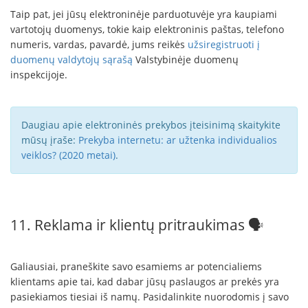
Taip pat, jei jūsų elektroninėje parduotuvėje yra kaupiami
vartotojų duomenys, tokie kaip elektroninis paštas, telefono
numeris, vardas, pavardė, jums reikės
užsiregistruoti į
duomenų valdytojų sąrašą
Valstybinėje duomenų
inspekcijoje.
Daugiau apie elektroninės prekybos įteisinimą skaitykite
mūsų įraše:
Prekyba internetu: ar užtenka individualios
veiklos? (2020 metai)
.
11. Reklama ir klientų pritraukimas 🗣
Galiausiai, praneškite savo esamiems ar potencialiems
klientams apie tai, kad dabar jūsų paslaugos ar prekės yra
pasiekiamos tiesiai iš namų. Pasidalinkite nuorodomis į savo