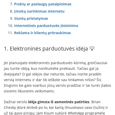
Prekių ar paslaugų patalpinimas
Įmokų surinkimas internetu
Siuntų pristatymas
Internetinės parduotuvės įteisinima
Reklama ir klientų pritraukimas
1. Elektroninės parduotuvės idėja 💡
Jei planuojate elektroninės parduotuvės kūrimą, greičiausiai
jau turite idėją, kuo norėtumėte prekiauti. Tačiau gal ja
dvejojate? O gal idėjos dar neturite, tačiau norite pradėti
verslą internetu ir dar tik ieškote sau tinkamos nišos? Šis
žingsnis be galo svarbus jūsų verslo pradžiai ir tai turės įtakos
visiems likusiems veiksmams.
Dažnai verslo
idėja gimsta iš asmeninės patirties
. Brian
Chesky įkūrė
Airbnb
po to, kai kartą išnuomavo savo čiužinį ir
už tai gavo pinigų; Jam Koum sukūrė
WhatsApp
programėlę